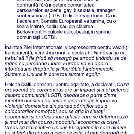
confruntă fără încetare comunitatea
persoanelor lesbiene, gay, bisexuale, transgen
și intersexuale (LGBTI) din întreaga lume. Ca în
fiecare an, Comisia Europeană va lumina, cu o
seară înainte, sediul său din clădirea
Berlaymont în culorile curcubeului, în sprijinul
comunității LGTBI.
Înaintea Zilei Internaționale, vicepreședinta pentru valori și
transparență, Věra
Jourová
, a declarat:
„Nimănui nu ar
trebui să îi fie frică să meargă pe stradă ținându-se de
mână cu persoana iubită. Europa vă va apăra
întotdeauna drepturile și libertățile fundamentale.
Suntem o Uniune în care toți suntem egali.”
Helena
Dalli
, comisarul pentru egalitate, a declarat:
„Criza
provocată de coronavirus are un impact și mai puternic
asupra comunității LGBTI, deoarece o parte dintre
membrii acesteia au nevoie de protecție împotriva
violenței domestice din partea părinților sau a
colocatarilor homofobi, sau se află în situații
economice și profesionale dificile care se deteriorează
și mai mult din cauza impactului economic al crizei.
Vreau să trăim într-o Uniune Europeană în care nimeni
nu suferă din cauza a ceea ce este, ci mai degrabă toți