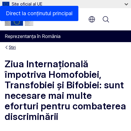
Site oficial al UE
Direct la conținutul principal
Menu
Reprezentanța în România
Știri
Ziua Internațională
împotriva Homofobiei,
Transfobiei și Bifobiei: sunt
necesare mai multe
eforturi pentru combaterea
discriminării