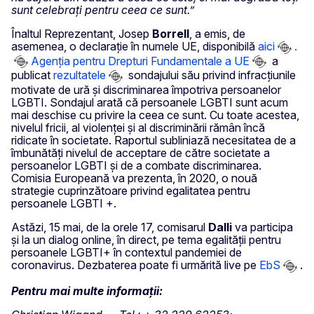
sunt celebrați pentru ceea ce sunt.”
Înaltul Reprezentant, Josep
Borrell
, a emis, de
asemenea, o declarație în numele UE, disponibilă
aici
.
Agenția pentru Drepturi Fundamentale a UE
a
publicat
rezultatele
sondajului său privind infracțiunile
motivate de ură și discriminarea împotriva persoanelor
LGBTI. Sondajul arată că persoanele LGBTI sunt acum
mai deschise cu privire la ceea ce sunt. Cu toate acestea,
nivelul fricii, al violenței și al discriminării rămân încă
ridicate în societate. Raportul subliniază necesitatea de a
îmbunătăți nivelul de acceptare de către societate a
persoanelor LGBTI și de a combate discriminarea.
Comisia Europeană va prezenta, în 2020, o nouă
strategie cuprinzătoare privind egalitatea pentru
persoanele LGBTI +.
Astăzi, 15 mai, de la orele 17, comisarul
Dalli
va participa
și la un dialog online, în direct, pe tema egalității pentru
persoanele LGBTI+ în contextul pandemiei de
coronavirus. Dezbaterea poate fi urmărită live pe
EbS
.
Pentru mai multe informații: