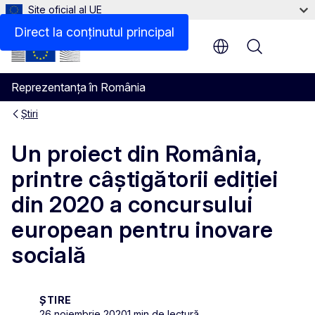
Site oficial al UE
Direct la conținutul principal
Menu
Reprezentanța în România
Știri
Un proiect din România,
printre câștigătorii ediției
din 2020 a concursului
european pentru inovare
socială
ȘTIRE
26 noiembrie 2020
1 min de lectură