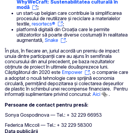
WhyWeCraft: Sustenabilitatea culturală în
modă
;
un start-up belgian care contribuie la simplificarea
procesului de reutilizare și reciclare a materialelor
textile,
resortecs®
;
platformă digitală din Croaţia care le permite
utilizatorilor să poarte diverse costumaţii în realitatea
augmentată,
Snake
.
În plus, în fiecare an, juriul acordă un premiu de impact
unuia dintre participanții care au ajuns în semifinala
concursului din anul precedent, pe baza rezultatelor
obținute de proiect în ultimele douăsprezece luni.
Câștigătorul din 2020 este
Empower
, o companie care
a adoptat o nouă tehnologie care sprijină economia
circulară, permițând depozitarea și colectarea deșeurilor
de plastic în schimbul unei recompense financiare. Pentru
informații suplimentare privind concursul:
Aici
.
Persoane de contact pentru presă:
Sonya Gospodinova — Tel.: + 32 229 66953
Federica Miccoli — Tel.: + 32 229 58300
Data publicării