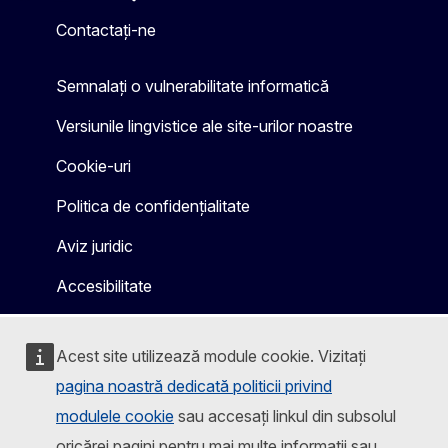
Mastodon
LinkedIn
Bluesky
Facebook
Youtube
Other
Contactați-ne
Semnalați o vulnerabilitate informatică
Versiunile lingvistice ale site-urilor noastre
Cookie-uri
Politica de confidențialitate
Aviz juridic
Accesibilitate
Acest site utilizează module cookie. Vizitați
pagina noastră dedicată politicii privind
modulele cookie
sau accesați linkul din subsolul
oricărei pagini pentru mai multe informații sau