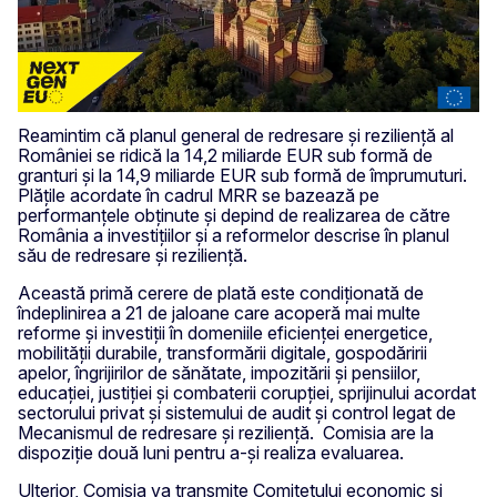
Reamintim că planul general de redresare și reziliență al
României se ridică la 14,2 miliarde EUR sub formă de
granturi și la 14,9 miliarde EUR sub formă de împrumuturi.
Plățile acordate în cadrul MRR se bazează pe
performanțele obținute și depind de realizarea de către
România a investițiilor și a reformelor descrise în planul
său de redresare și reziliență.
Această primă cerere de plată este condiționată de
îndeplinirea a 21 de jaloane care acoperă mai multe
reforme și investiții în domeniile eficienței energetice,
mobilității durabile, transformării digitale, gospodăririi
apelor, îngrijirilor de sănătate, impozitării și pensiilor,
educației, justiției și combaterii corupției, sprijinului acordat
sectorului privat și sistemului de audit și control legat de
Mecanismul de redresare și reziliență. Comisia are la
dispoziție două luni pentru a-și realiza evaluarea.
Ulterior, Comisia va transmite Comitetului economic și