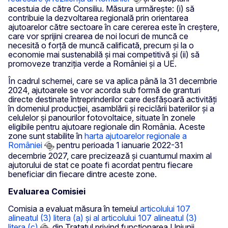
acestuia de către Consiliu. Măsura urmărește: (i) să
contribuie la dezvoltarea regională prin orientarea
ajutoarelor către sectoare în care cererea este în creștere,
care vor sprijini crearea de noi locuri de muncă ce
necesită o forță de muncă calificată, precum și la o
economie mai sustenabilă și mai competitivă și (ii) să
promoveze tranziția verde a României și a UE.
În cadrul schemei, care se va aplica până la 31 decembrie
2024, ajutoarele se vor acorda sub formă de granturi
directe destinate întreprinderilor care desfășoară activități
în domeniul producției, asamblării și reciclării bateriilor și a
celulelor și panourilor fotovoltaice, situate în zonele
eligibile pentru ajutoare regionale din România. Aceste
zone sunt stabilite în
harta ajutoarelor regionale a
României
pentru perioada 1 ianuarie 2022-31
decembrie 2027, care precizează și cuantumul maxim al
ajutorului de stat ce poate fi acordat pentru fiecare
beneficiar din fiecare dintre aceste zone.
Evaluarea Comisiei
Comisia a evaluat măsura în temeiul
articolului 107
alineatul (3) litera (a) și al articolului 107 alineatul (3)
litera (c)
din Tratatul privind funcționarea Uniunii