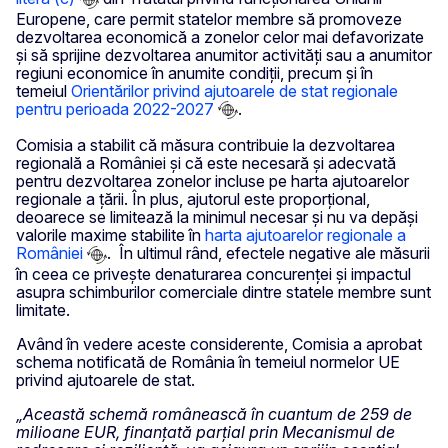
Europene, care permit statelor membre să promoveze
dezvoltarea economică a zonelor celor mai defavorizate
și să sprijine dezvoltarea anumitor activităţi sau a anumitor
regiuni economice în anumite condiții, precum și în
temeiul
Orientărilor privind ajutoarele de stat regionale
pentru perioada 2022-2027
.
Comisia a stabilit că măsura contribuie la dezvoltarea
regională a României și că este necesară și adecvată
pentru dezvoltarea zonelor incluse pe harta ajutoarelor
regionale a țării. În plus, ajutorul este proporțional,
deoarece se limitează la minimul necesar și nu va depăși
valorile maxime stabilite în
harta ajutoarelor regionale a
României
. În ultimul rând, efectele negative ale măsurii
în ceea ce privește denaturarea concurenței și impactul
asupra schimburilor comerciale dintre statele membre sunt
limitate.
Având în vedere aceste considerente, Comisia a aprobat
schema notificată de România în temeiul normelor UE
privind ajutoarele de stat.
„Această schemă românească în cuantum de 259 de
milioane EUR, finanțată parțial prin Mecanismul de