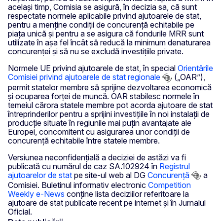
același timp, Comisia se asigură, în decizia sa, că sunt
respectate normele aplicabile privind ajutoarele de stat,
pentru a menține condiții de concurență echitabile pe
piața unică și pentru a se asigura că fondurile MRR sunt
utilizate în așa fel încât să reducă la minimum denaturarea
concurenței și să nu se excludă investițiile private.
Normele UE privind ajutoarele de stat, în special
Orientările
Comisiei privind ajutoarele de stat regionale
(„OAR”),
permit statelor membre să sprijine dezvoltarea economică
și ocuparea forței de muncă. OAR stabilesc normele în
temeiul cărora statele membre pot acorda ajutoare de stat
întreprinderilor pentru a sprijini investițiile în noi instalații de
producție situate în regiunile mai puțin avantajate ale
Europei, concomitent cu asigurarea unor condiții de
concurență echitabile între statele membre.
Versiunea neconfidențială a deciziei de astăzi va fi
publicată cu numărul de caz SA.102924 în
Registrul
ajutoarelor de stat
pe site-ul web al DG
Concurență
a
Comisiei. Buletinul informativ electronic
Competition
Weekly e-News
conține lista deciziilor referitoare la
ajutoare de stat publicate recent pe internet și în Jurnalul
Oficial.