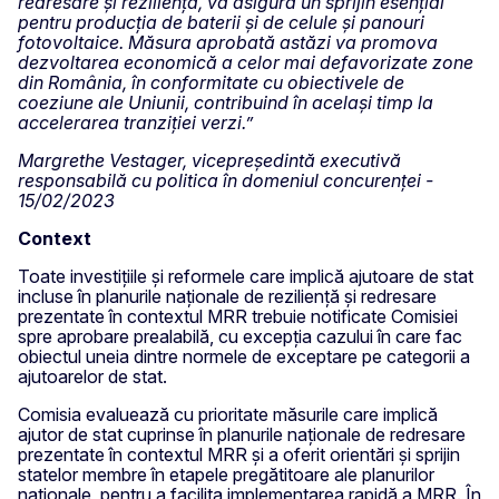
redresare și reziliență, va asigura un sprijin esențial
pentru producția de baterii și de celule și panouri
fotovoltaice. Măsura aprobată astăzi va promova
dezvoltarea economică a celor mai defavorizate zone
din România, în conformitate cu obiectivele de
coeziune ale Uniunii, contribuind în același timp la
accelerarea tranziției verzi.”
Margrethe Vestager, vicepreședintă executivă
responsabilă cu politica în domeniul concurenței -
15/02/2023
Context
Toate investițiile și reformele care implică ajutoare de stat
incluse în planurile naționale de reziliență și redresare
prezentate în contextul MRR trebuie notificate Comisiei
spre aprobare prealabilă, cu excepția cazului în care fac
obiectul uneia dintre normele de exceptare pe categorii a
ajutoarelor de stat.
Comisia evaluează cu prioritate măsurile care implică
ajutor de stat cuprinse în planurile naționale de redresare
prezentate în contextul MRR și a oferit orientări și sprijin
statelor membre în etapele pregătitoare ale planurilor
naționale, pentru a facilita implementarea rapidă a MRR. În