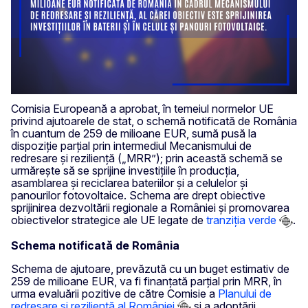
Comisia Europeană a aprobat, în temeiul normelor UE
privind ajutoarele de stat, o schemă notificată de România
în cuantum de 259 de milioane EUR, sumă pusă la
dispoziție parțial prin intermediul Mecanismului de
redresare și reziliență („MRR”); prin această schemă se
urmărește să se sprijine investițiile în producția,
asamblarea și reciclarea bateriilor și a celulelor și
panourilor fotovoltaice. Schema are drept obiective
sprijinirea dezvoltării regionale a României și promovarea
obiectivelor strategice ale UE legate de
tranziția verde
.
Schema notificată de România
Schema de ajutoare, prevăzută cu un buget estimativ de
259 de milioane EUR, va fi finanțată parțial prin MRR, în
urma evaluării pozitive de către Comisie a
Planului de
redresare și reziliență al României
și a adoptării