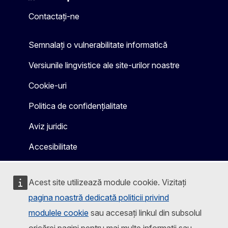
Mastodon
LinkedIn
Bluesky
Facebook
Youtube
Other
Contactați-ne
Semnalați o vulnerabilitate informatică
Versiunile lingvistice ale site-urilor noastre
Cookie-uri
Politica de confidențialitate
Aviz juridic
Accesibilitate
Acest site utilizează module cookie. Vizitați
pagina noastră dedicată politicii privind
modulele cookie
sau accesați linkul din subsolul