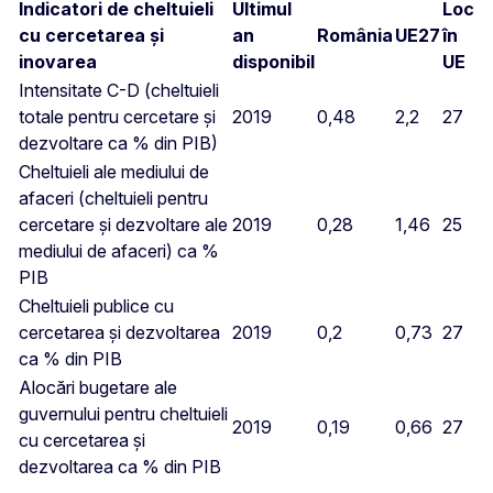
Indicatori de cheltuieli
Ultimul
Loc
cu cercetarea și
an
România
UE27
în
inovarea
disponibil
UE
Intensitate C-D (cheltuieli
totale pentru cercetare și
2019
0,48
2,2
27
dezvoltare ca % din PIB)
Cheltuieli ale mediului de
afaceri (cheltuieli pentru
cercetare și dezvoltare ale
2019
0,28
1,46
25
mediului de afaceri) ca %
PIB
Cheltuieli publice cu
cercetarea și dezvoltarea
2019
0,2
0,73
27
ca % din PIB
Alocări bugetare ale
guvernului pentru cheltuieli
2019
0,19
0,66
27
cu cercetarea și
dezvoltarea ca % din PIB