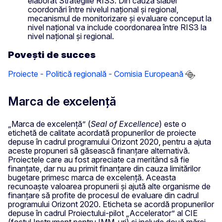
elaborat Strategiile RIS3. Din cauza slabei
coordonări între nivelul național și regional,
mecanismul de monitorizare și evaluare conceput la
nivel național va include coordonarea între RIS3 la
nivel național și regional.
Povești de succes
Proiecte - Politică regională - Comisia Europeană
Marca de excelență
„Marca de excelență” (
Seal of Excellence
) este o
etichetă de calitate acordată propunerilor de proiecte
depuse în cadrul programului Orizont 2020, pentru a ajuta
aceste propuneri să găsească finanțare alternativă.
Proiectele care au fost apreciate ca meritând să fie
finanțate, dar nu au primit finanțare din cauza limitărilor
bugetare primesc marca de excelență. Aceasta
recunoaște valoarea propunerii și ajută alte organisme de
finanțare să profite de procesul de evaluare din cadrul
programului Orizont 2020. Eticheta se acordă propunerilor
depuse în cadrul Proiectului-pilot „Accelerator” al CIE
(fostul Instrument pentru IMM-uri) și include două mărci