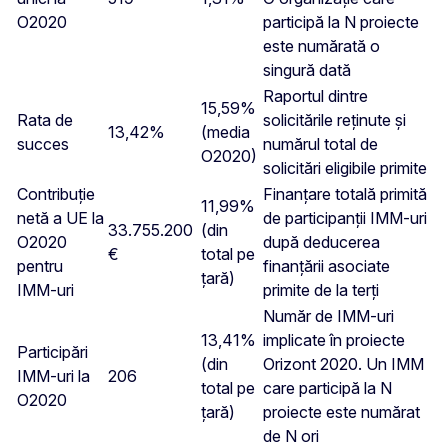
O2020
participă la N proiecte
este numărată o
singură dată
Raportul dintre
15,59%
Rata de
solicitările reținute și
13,42%
(media
succes
numărul total de
O2020)
solicitări eligibile primite
Contribuție
Finanțare totală primită
11,99%
netă a UE la
de participanții IMM-uri
33.755.200
(din
O2020
după deducerea
€
total pe
pentru
finanțării asociate
țară)
IMM-uri
primite de la terți
Număr de IMM-uri
13,41%
implicate în proiecte
Participări
(din
Orizont 2020. Un IMM
IMM-uri la
206
total pe
care participă la N
O2020
țară)
proiecte este numărat
de N ori