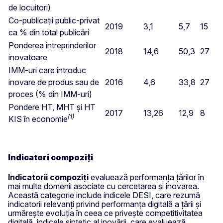
de locuitori)
Co-publicații public-privat
2019
3,1
5,7
15
ca % din total publicări
Ponderea întreprinderilor
2018
14,6
50,3
27
inovatoare
IMM-uri care introduc
inovare de produs sau de
2016
4,6
33,8
27
proces (% din IMM-uri)
Pondere HT, MHT și HT
2017
13,26
12,9
8
(1)
KIS în economie
Indicatori compoziți
Indicatorii compoziți
evaluează performanța țărilor în
mai multe domenii asociate cu cercetarea și inovarea.
Această categorie include indicele DESI, care rezumă
indicatorii relevanți privind performanța digitală a țării și
urmărește evoluția în ceea ce privește competitivitatea
digitală, indicele sintetic al inovării, care evaluează