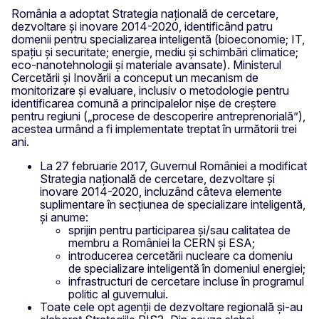
România a adoptat Strategia națională de cercetare,
dezvoltare și inovare 2014-2020, identificând patru
domenii pentru specializarea inteligentă (bioeconomie; IT,
spațiu și securitate; energie, mediu și schimbări climatice;
eco-nanotehnologii și materiale avansate). Ministerul
Cercetării și Inovării a conceput un mecanism de
monitorizare și evaluare, inclusiv o metodologie pentru
identificarea comună a principalelor nișe de creștere
pentru regiuni („procese de descoperire antreprenorială”),
acestea urmând a fi implementate treptat în următorii trei
ani.
La 27 februarie 2017, Guvernul României a modificat
Strategia națională de cercetare, dezvoltare și
inovare 2014-2020, incluzând câteva elemente
suplimentare în secțiunea de specializare inteligentă,
și anume:
sprijin pentru participarea și/sau calitatea de
membru a României la CERN și ESA;
introducerea cercetării nucleare ca domeniu
de specializare inteligentă în domeniul energiei;
infrastructuri de cercetare incluse în programul
politic al guvernului.
Toate cele opt agenții de dezvoltare regională și-au