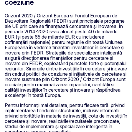
coeziune
Orizont 2020 / Orizont Europa și Fondul European de
Dezvoltare Regională (FEDR) sunt principalele programe
ale UE prin care se finanțează cercetarea și inovarea. În
perioada 2014-2020 s-au alocat peste 40 de miliarde
EUR (și peste 65 de miliarde EUR cu includerea
cofinanțării naționale) pentru regiunile din toată Uniunea
Europeană în vederea finanțării investițiilor în cercetare și
inovare prin FEDR. Strategiile de specializare inteligentă
asigură direcționarea finanțărilor pentru cercetare și
inovare din FEDR, exploatând punctele forte și potențialul
regiunilor. Sinergiile dintre investițiile în cercetare și inovare
din cadrul politicii de coeziune și inițiativele de cercetare și
inovare susținute prin Orizont 2020 / Orizont Europa sunt
cruciale pentru maximalizarea impactului, cantității și
calității investițiilor în cercetare și inovare și răspândirea
excelenței în toată Europa.
Pentru informații mai detaliate, pentru fiecare țară, privind
implementarea fondurilor structurale, inclusiv informații
privind prioritățile în materie de investiții, cota de investiții în
cercetare și inovare, realizările/rezultatele preconizate,
stadiul de implementare și specializare inteligentă în
cercetare și inovare, consultați: