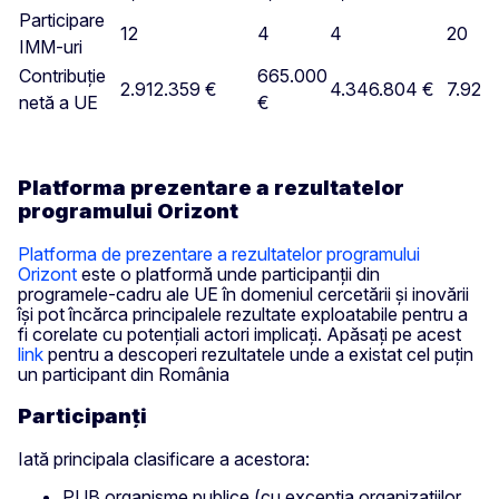
Participare
12
4
4
20
IMM-uri
Contribuție
665.000
2.912.359 €
4.346.804 €
7.924
netă a UE
€
Platforma prezentare a rezultatelor
programului Orizont
Platforma de prezentare a rezultatelor programului
Orizont
este o platformă unde participanții din
programele-cadru ale UE în domeniul cercetării și inovării
își pot încărca principalele rezultate exploatabile pentru a
fi corelate cu potențiali actori implicați. Apăsați pe acest
link
pentru a descoperi rezultatele unde a existat cel puțin
un participant din România
Participanți
Iată principala clasificare a acestora:
PUB organisme publice (cu excepția organizațiilor