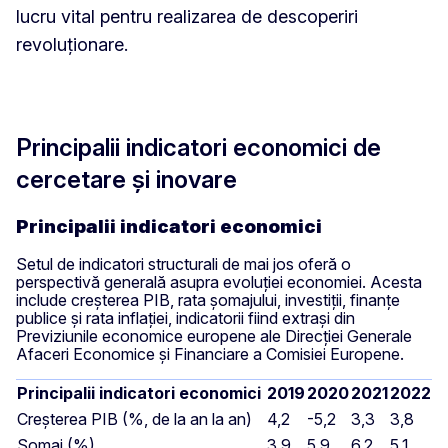
lucru vital pentru realizarea de descoperiri
revoluționare.
Principalii indicatori economici de
cercetare și inovare
Principalii indicatori economici
Setul de indicatori structurali de mai jos oferă o
perspectivă generală asupra evoluției economiei. Acesta
include creșterea PIB, rata șomajului, investiții, finanțe
publice și rata inflației, indicatorii fiind extrași din
Previziunile economice europene ale Direcției Generale
Afaceri Economice și Financiare a Comisiei Europene.
Principalii indicatori economici
2019
2020
2021
2022
Creșterea PIB (%, de la an la an)
4,2
-5,2
3,3
3,8
Șomaj (%)
3,9
5,9
6,2
5,1