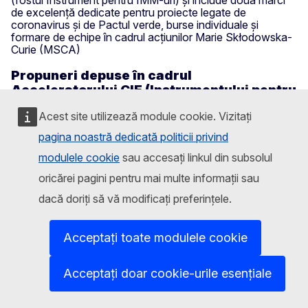
de excelență dedicate pentru proiecte legate de
coronavirus și de Pactul verde, burse individuale și
formare de echipe în cadrul acțiunilor Marie Skłodowska-
Curie (MSCA)
Propuneri depuse în cadrul
Acceleratorului CIE (Instrumentului pentru
IMM-uri) și MSCA
Acest site utilizează module cookie. Vizitați
Propuneri
pagina noastră dedicată politicii privind
depuse în
modulele cookie
sau accesați linkul din subsolul
Acceleratorul
cadrul
Instrumentul
CIE
oricărei pagini pentru mai multe informații sau
Acceleratorului
pentru IMM
(Instrumentul
MSCA
Tot
dacă doriți să vă modificați preferințele.
CIE
- Faza 1
pentru IMM) -
(Instrumentului
Faza 2
pentru IMM) și
Acceptați toate modulele cookie
MSCA
Propuneri
Acceptați doar cookie-urile esențiale
560
214
60
83
depuse
Propuneri