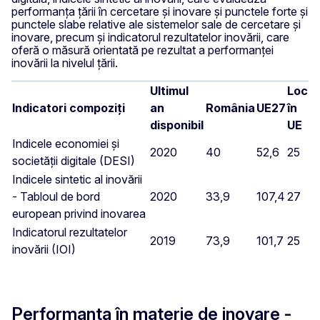
performanța țării în cercetare și inovare și punctele forte și
punctele slabe relative ale sistemelor sale de cercetare și
inovare, precum și indicatorul rezultatelor inovării, care
oferă o măsură orientată pe rezultat a performanței
inovării la nivelul țării.
Ultimul
Loc
Indicatori compoziți
an
România
UE27
în
disponibil
UE
Indicele economiei și
2020
40
52,6
25
societății digitale (DESI)
Indicele sintetic al inovării
- Tabloul de bord
2020
33,9
107,4
27
european privind inovarea
Indicatorul rezultatelor
2019
73,9
101,7
25
inovării (IOI)
Performanța în materie de inovare -