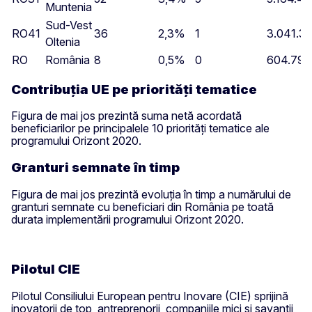
Muntenia
Sud-Vest
RO41
36
2,3%
1
3.041.3
Oltenia
RO
România
8
0,5%
0
604.797
Contribuția UE pe priorități tematice
Figura de mai jos prezintă suma netă acordată
beneficiarilor pe principalele 10 priorități tematice ale
programului Orizont 2020.
Granturi semnate în timp
Figura de mai jos prezintă evoluția în timp a numărului de
granturi semnate cu beneficiari din România pe toată
durata implementării programului Orizont 2020.
Pilotul CIE
Pilotul Consiliului European pentru Inovare (CIE) sprijină
inovatorii de top, antreprenorii, companiile mici și savanții