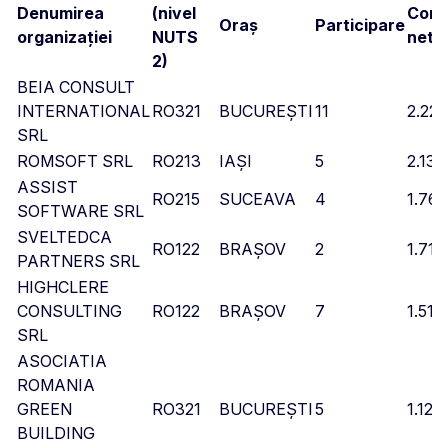
Denumirea
(nivel
Cont
Oraș
Participare
organizației
NUTS
netă
2)
BEIA CONSULT
INTERNATIONAL
RO321
BUCUREȘTI
11
2.228
SRL
ROMSOFT SRL
RO213
IAȘI
5
2.137
ASSIST
RO215
SUCEAVA
4
1.768
SOFTWARE SRL
SVELTEDCA
RO122
BRAȘOV
2
1.719
PARTNERS SRL
HIGHCLERE
CONSULTING
RO122
BRAȘOV
7
1.517
SRL
ASOCIATIA
ROMANIA
GREEN
RO321
BUCUREȘTI
5
1.122
BUILDING