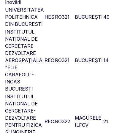
Inovării
UNIVERSITATEA
1
POLITEHNICA
HES
RO321
BUCUREȘTI
49
DIN BUCURESTI
INSTITUTUL
NATIONAL DE
CERCETARE-
DEZVOLTARE
AEROSPAȚIALA
REC
RO321
BUCUREȘTI
14
"ELIE
CARAFOLI"-
INCAS
BUCURESTI
INSTITUTUL
NATIONAL DE
CERCETARE-
DEZVOLTARE
MAGURELE
REC
RO322
21
PENTRU FIZICA
ILFOV
SI INGINERIE