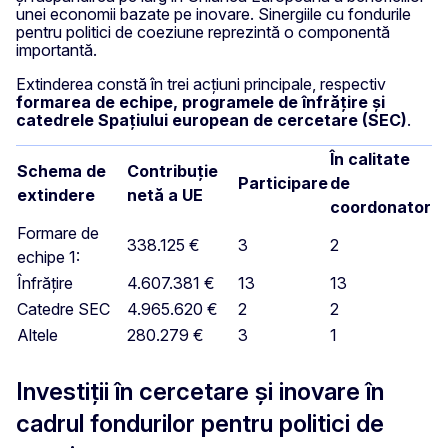
unei economii bazate pe inovare. Sinergiile cu fondurile
pentru politici de coeziune reprezintă o componentă
importantă.
Extinderea constă în trei acțiuni principale, respectiv
formarea de echipe, programele de înfrățire și
catedrele Spațiului european de cercetare (SEC)
.
În calitate
Schema de
Contribuție
Participare
de
extindere
netă a UE
coordonator
Formare de
338.125 €
3
2
echipe 1:
Înfrățire
4.607.381 €
13
13
Catedre SEC
4.965.620 €
2
2
Altele
280.279 €
3
1
Investiții în cercetare și inovare în
cadrul fondurilor pentru politici de