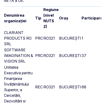
NETĂ a UE.
Regiune
Denumirea
(nivel
Tip
Oraș
Participare
organizației
NUTS
2)
CLARIANT
PRODUCTS RO
PRC
RO321
BUCUREȘTI
1
SRL
SOFTWARE
IMAGINATION &
PRC
RO321
BUCUREȘTI
37
VISION SRL
Unitatea
Executiva pentru
Finanțarea
Învățământului
REC
RO321
BUCUREȘTI
68
Superior, a
Cercetării,
Dezvoltării si