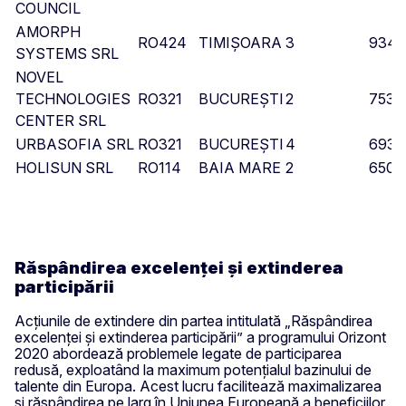
COUNCIL
AMORPH
RO424
TIMIȘOARA
3
934.
SYSTEMS SRL
NOVEL
TECHNOLOGIES
RO321
BUCUREȘTI
2
753.
CENTER SRL
URBASOFIA SRL
RO321
BUCUREȘTI
4
693.
HOLISUN SRL
RO114
BAIA MARE
2
650.
Răspândirea excelenței și extinderea
participării
Acțiunile de extindere din partea intitulată „Răspândirea
excelenței și extinderea participării” a programului Orizont
2020 abordează problemele legate de participarea
redusă, exploatând la maximum potențialul bazinului de
talente din Europa. Acest lucru facilitează maximalizarea
și răspândirea pe larg în Uniunea Europeană a beneficiilor