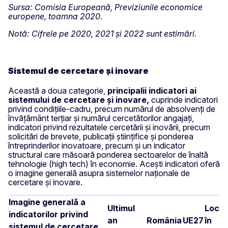
Sursa: Comisia Europeană, Previziunile economice
europene, toamna 2020.
Notă: Cifrele pe 2020, 2021 și 2022 sunt estimări.
Sistemul de cercetare și inovare
Această a doua categorie,
principalii indicatori ai
sistemului de cercetare și inovare,
cuprinde indicatori
privind condițiile-cadru, precum numărul de absolvenți de
învățământ terțiar și numărul cercetătorilor angajați,
indicatori privind rezultatele cercetării și inovării, precum
solicitări de brevete, publicații științifice și ponderea
întreprinderilor inovatoare, precum și un indicator
structural care măsoară ponderea sectoarelor de înaltă
tehnologie (high tech) în economie. Acești indicatori oferă
o imagine generală asupra sistemelor naționale de
cercetare și inovare.
Imagine generală a
Ultimul
Loc
indicatorilor privind
an
România
UE27
în
sistemul de cercetare