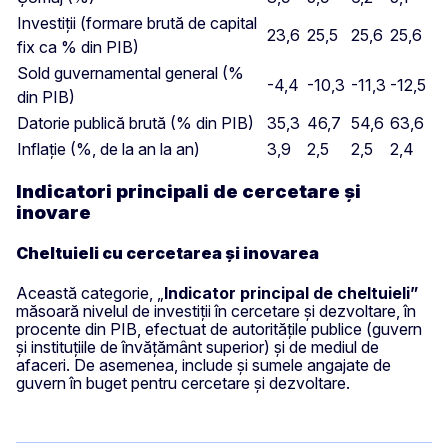
Investiții (formare brută de capital
23,6
25,5
25,6
25,6
fix ca % din PIB)
Sold guvernamental general (%
-4,4
-10,3
-11,3
-12,5
din PIB)
Datorie publică brută (% din PIB)
35,3
46,7
54,6
63,6
Inflație (%, de la an la an)
3,9
2,5
2,5
2,4
Indicatori principali de cercetare și
inovare
Cheltuieli cu cercetarea și inovarea
Această categorie, „
Indicator principal de cheltuieli”
măsoară nivelul de investiții în cercetare și dezvoltare, în
procente din PIB, efectuat de autoritățile publice (guvern
și instituțiile de învățământ superior) și de mediul de
afaceri. De asemenea, include și sumele angajate de
guvern în buget pentru cercetare și dezvoltare.