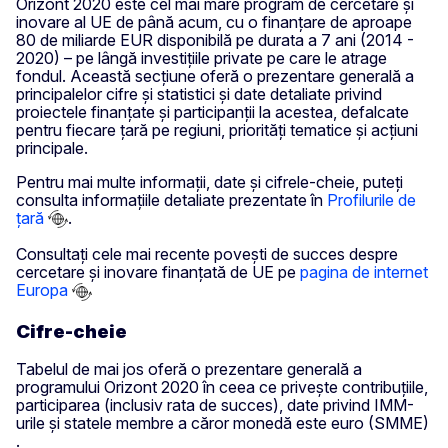
Orizont 2020 este cel mai mare program de cercetare și
inovare al UE de până acum, cu o finanțare de aproape
80 de miliarde EUR disponibilă pe durata a 7 ani (2014 -
2020) – pe lângă investițiile private pe care le atrage
fondul. Această secțiune oferă o prezentare generală a
principalelor cifre și statistici și date detaliate privind
proiectele finanțate și participanții la acestea, defalcate
pentru fiecare țară pe regiuni, priorități tematice și acțiuni
principale.
Pentru mai multe informații, date și cifrele-cheie, puteți
consulta informațiile detaliate prezentate în
Profilurile de
țară
.
Consultați cele mai recente povești de succes despre
cercetare și inovare finanțată de UE pe
pagina de internet
Europa
Cifre-cheie
Tabelul de mai jos oferă o prezentare generală a
programului Orizont 2020 în ceea ce privește contribuțiile,
participarea (inclusiv rata de succes), date privind IMM-
urile și statele membre a căror monedă este euro (SMME)
.