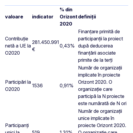
% din
valoare
indicator
Orizont
definiții
2020
Finanțare primită de
Contribuție
participanții la proiect
281.450.991
netă a UE la
0,43%
după deducerea
€
O2020
finanțării asociate
primite de la terți
Număr de organizații
implicate în proiecte
Participări la
Orizont 2020. O
1536
0,91%
O2020
organizație care
participă la N proiecte
este numărată de N ori
Număr de organizații
unice implicate în
Participanți
proiecte Orizont 2020.
unici la
519
1,31%
O organizație care