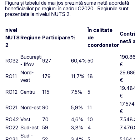
Figura și tabelul de mai jos prezintă suma netă acordată
beneficiarilor pe regiuni în cadrul O2020. Regiunile sunt
prezentate la nivelul NUTS 2.
nivel
În calitate
Contrib
NUTS
Regiune
Participare
%
de
netă a 
2
coordonator
Bucureşti
190.869
RO32
927
60,4%
50
- Ilfov
€
Nord-
29.686.
RO11
179
11,7%
18
vest
€
19.484.
RO12
Centru
115
7,5%
5
€
17.574.7
RO21
Nord-est
90
5,9%
11
€
RO42
Vest
70
4,6%
10
7.548.31
RO22
Sud-est
59
3,8%
4
7.476.8
Sud -
RO31
52
3,4%
5
5.164.49