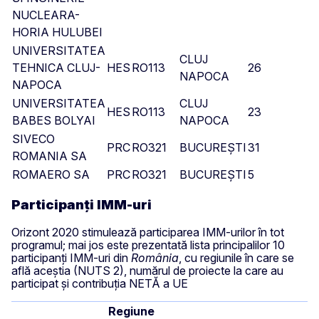
NUCLEARA-
HORIA HULUBEI
UNIVERSITATEA
CLUJ
TEHNICA CLUJ-
HES
RO113
26
6
NAPOCA
NAPOCA
UNIVERSITATEA
CLUJ
HES
RO113
23
BABES BOLYAI
NAPOCA
SIVECO
PRC
RO321
BUCUREȘTI
31
5
ROMANIA SA
ROMAERO SA
PRC
RO321
BUCUREȘTI
5
5
Participanți IMM-uri
Orizont 2020 stimulează participarea IMM-urilor în tot
programul; mai jos este prezentată lista principalilor 10
participanți IMM-uri din
România
, cu regiunile în care se
află aceștia (NUTS 2), numărul de proiecte la care au
participat și contribuția NETĂ a UE
Regiune