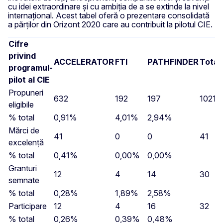
cu idei extraordinare și cu ambiția de a se extinde la nivel
internațional. Acest tabel oferă o prezentare consolidată
a părților din Orizont 2020 care au contribuit la pilotul CIE.
Cifre
privind
ACCELERATOR
FTI
PATHFINDER
Total
programul-
pilot al CIE
Propuneri
632
192
197
1021
eligibile
% total
0,91%
4,01%
2,94%
Mărci de
41
0
0
41
excelență
% total
0,41%
0,00%
0,00%
Granturi
12
4
14
30
semnate
% total
0,28%
1,89%
2,58%
Participare
12
4
16
32
% total
0,26%
0,39%
0,48%