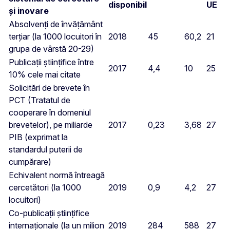
disponibil
UE
și inovare
Absolvenți de învățământ
terțiar (la 1000 locuitori în
2018
45
60,2
21
grupa de vârstă 20-29)
Publicații științifice între
2017
4,4
10
25
10% cele mai citate
Solicitări de brevete în
PCT (Tratatul de
cooperare în domeniul
brevetelor), pe miliarde
2017
0,23
3,68
27
PIB (exprimat la
standardul puterii de
cumpărare)
Echivalent normă întreagă
cercetători (la 1000
2019
0,9
4,2
27
locuitori)
Co-publicații științifice
internaționale (la un milion
2019
284
588
27