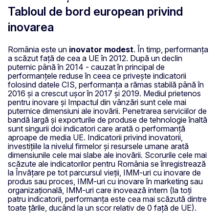
Tabloul de bord european privind
inovarea
România este un
inovator modest
. În timp, performanța
a scăzut față de cea a UE în 2012. După un declin
puternic până în 2014 - cauzat în principal de
performanțele reduse în ceea ce privește indicatorii
folosind datele CIS, performanța a rămas stabilă până în
2016 și a crescut ușor în 2017 și 2019. Mediul prietenos
pentru inovare și Impactul din vânzări sunt cele mai
puternice dimensiuni ale inovării. Penetrarea serviciilor de
bandă largă și exporturile de produse de tehnologie înaltă
sunt singurii doi indicatori care arată o performanță
aproape de media UE. Indicatorii privind inovatorii,
investițiile la nivelul firmelor și resursele umane arată
dimensiunile cele mai slabe ale inovării. Scorurile cele mai
scăzute ale indicatorilor pentru România se înregistrează
la Învățare pe tot parcursul vieții, IMM-uri cu inovare de
produs sau proces, IMM-uri cu inovare în marketing sau
organizațională, IMM-uri care inovează intern (la toți
patru indicatorii, performanța este cea mai scăzută dintre
toate țările, ducând la un scor relativ de 0 față de UE).