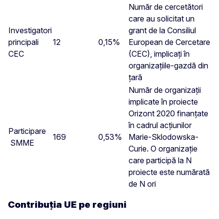
Număr de cercetători
care au solicitat un
Investigatori
grant de la Consiliul
principali
12
0,15%
European de Cercetare
CEC
(CEC), implicați în
organizațiile-gazdă din
țară
Număr de organizații
implicate în proiecte
Orizont 2020 finanțate
în cadrul acțiunilor
Participare
169
0,53%
Marie-Sklodowska-
SMME
Curie. O organizație
care participă la N
proiecte este numărată
de N ori
Contribuția UE pe regiuni