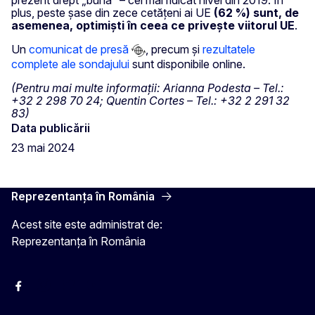
prezent drept „bună” – cel mai ridicat nivel din 2019. În
plus, peste șase din zece cetățeni ai UE
(62 %) sunt, de
asemenea, optimiști în ceea ce privește viitorul UE
.
Un
comunicat de presă
, precum și
rezultatele
complete ale sondajului
sunt disponibile online.
(Pentru mai multe informații: Arianna Podesta – Tel.:
+32 2 298 70 24; Quentin Cortes – Tel.: +32 2 291 32
83)
Data publicării
23 mai 2024
Reprezentanța în România
Acest site este administrat de:
Reprezentanța în România
Facebook
Instagram
Twitter
YouTube