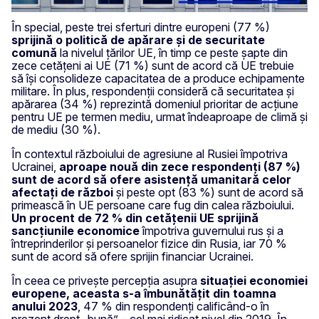
În special, peste trei sferturi dintre europeni (77 %)
sprijină o politică de apărare și de securitate
comună
la nivelul țărilor UE, în timp ce peste șapte din
zece cetățeni ai UE (71 %) sunt de acord că UE trebuie
să își consolideze capacitatea de a produce echipamente
militare. În plus, respondenții consideră că securitatea și
apărarea (34 %) reprezintă domeniul prioritar de acțiune
pentru UE pe termen mediu, urmat îndeaproape de climă și
de mediu (30 %).
În contextul războiului de agresiune al Rusiei împotriva
Ucrainei,
aproape nouă din zece respondenți (87 %)
sunt de acord să ofere asistență umanitară celor
afectați de război
și peste opt (83 %) sunt de acord să
primească în UE persoane care fug din calea războiului.
Un procent de 72 % din cetățenii UE sprijină
sancțiunile economice
împotriva guvernului rus și a
întreprinderilor și persoanelor fizice din Rusia, iar 70 %
sunt de acord să ofere sprijin financiar Ucrainei.
În ceea ce privește percepția asupra
situației economiei
europene, aceasta s-a îmbunătățit din toamna
anului 2023
, 47 % din respondenți calificând-o în