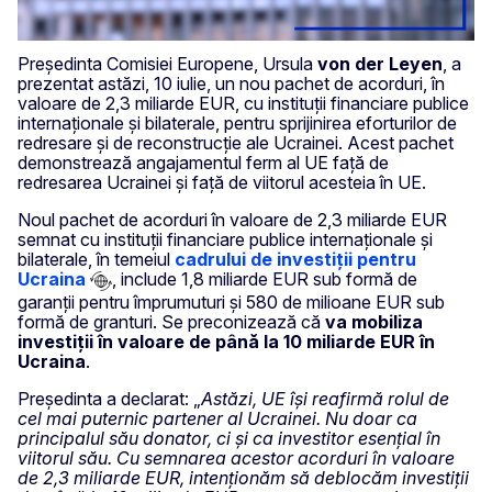
Președinta Comisiei Europene, Ursula
von der Leyen
, a
prezentat astăzi, 10 iulie, un nou pachet de acorduri, în
valoare de 2,3 miliarde EUR, cu instituții financiare publice
internaționale și bilaterale, pentru sprijinirea eforturilor de
redresare și de reconstrucție ale Ucrainei. Acest pachet
demonstrează angajamentul ferm al UE față de
redresarea Ucrainei și față de viitorul acesteia în UE.
Noul pachet de acorduri în valoare de 2,3 miliarde EUR
semnat cu instituții financiare publice internaționale și
bilaterale, în temeiul
cadrului de investiții pentru
Ucraina
, include 1,8 miliarde EUR sub formă de
garanții pentru împrumuturi și 580 de milioane EUR sub
formă de granturi. Se preconizează că
va mobiliza
investiții în valoare de până la 10 miliarde EUR în
Ucraina
.
Președinta a declarat: „
Astăzi, UE își reafirmă rolul de
cel mai puternic partener al Ucrainei. Nu doar ca
principalul său donator, ci și ca investitor esențial în
viitorul său. Cu semnarea acestor acorduri în valoare
de 2,3 miliarde EUR, intenționăm să deblocăm investiții