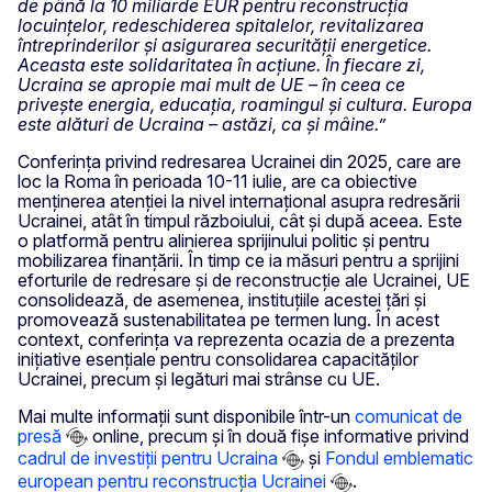
de până la 10 miliarde EUR pentru reconstrucția
locuințelor, redeschiderea spitalelor, revitalizarea
întreprinderilor și asigurarea securității energetice.
Aceasta este solidaritatea în acțiune. În fiecare zi,
Ucraina se apropie mai mult de UE – în ceea ce
privește energia, educația, roamingul și cultura. Europa
este alături de Ucraina – astăzi, ca și mâine.”
Conferința privind redresarea Ucrainei din 2025, care are
loc la Roma în perioada 10-11 iulie, are ca obiective
menținerea atenției la nivel internațional asupra redresării
Ucrainei, atât în timpul războiului, cât și după aceea. Este
o platformă pentru alinierea sprijinului politic și pentru
mobilizarea finanțării. În timp ce ia măsuri pentru a sprijini
eforturile de redresare și de reconstrucție ale Ucrainei, UE
consolidează, de asemenea, instituțiile acestei țări și
promovează sustenabilitatea pe termen lung. În acest
context, conferința va reprezenta ocazia de a prezenta
inițiative esențiale pentru consolidarea capacităților
Ucrainei, precum și legături mai strânse cu UE.
Mai multe informații sunt disponibile într-un
comunicat de
presă
online, precum și în două fișe informative privind
cadrul de investiții pentru Ucraina
și
Fondul emblematic
european pentru reconstrucția Ucrainei
.