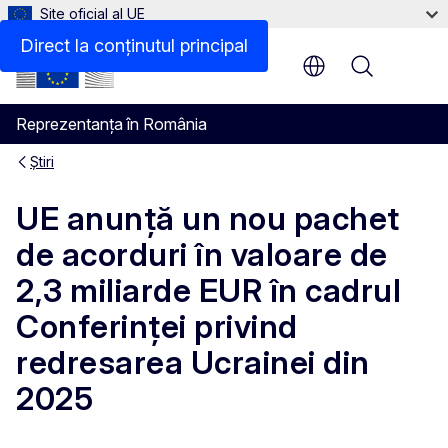
Site oficial al UE
Direct la conținutul principal
Menu
Reprezentanța în România
Știri
UE anunță un nou pachet
de acorduri în valoare de
2,3 miliarde EUR în cadrul
Conferinței privind
redresarea Ucrainei din
2025