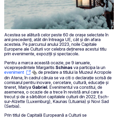
Acestea se alătură celor peste 60 de orașe selectate în
anii precedenți, atât din întreaga UE, cât și din afara
acesteia. Pe parcursul anului 2023, noile Capitale
Europene ale Culturii vor celebra deținerea acestui titlu
prin evenimente, expoziții și spectacole.
Pentru a marca această ocazie, pe 9 ianuarie,
vicepreședintele Margaritis
Schinas
va participa la un
eveniment
de predare a titlului la Muzeul Acropole
din Atena, în cadrul căruia se va citi o declarație scrisă de
comisarul pentru inovare, cercetare, cultură, educație și
tineret, Mariya
Gabriel
. Evenimentul va constitui, de
asemenea, o ocazie de a trece în revistă anul care a
trecut și de a sărbători capitalele culturii din 2022, Esch-
sur-Alzette (Luxemburg), Kaunas (Lituania) și Novi Sad
(Serbia).
Prin titlul de Capitală Europeană a Culturii se