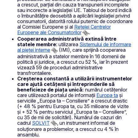
a crescut, parțial din cauza transpunerii incomplete
sau incorecte a legislației UE. Tabloul de bord indică
o îmbunătățire deosebită a aplicării legislației privind
consumatorii, datorită rolului puternic de coordonare
al Comisiei Europene și al
Rețelei Centrelor
Europene ale Consumatorilor
.
Cooperarea administrativă extinsă între
statele membre
: utilizarea
Sistemului de informare
al pieței interne
(IMI), care sprijină cooperarea
administrativă a statelor membre în 16 domenii de
politică și juridice, a crescut cu 52 %, iar în prezent
vizează 59 de proceduri administrative
transfrontaliere.
Creșterea constantă a utilizării instrumentelor
care ajută cetățenii și întreprinderile să
beneficieze de piața unică:
numărul cetățenilor
care utilizează portalul de informații
Europa ta
și
serviciile „Europa ta – Consiliere” a crescut drastic
(+ 48 % pentru Europa ta, cu 35 milioane de vizite
și + 52 % pentru serviciul „Europa ta – Consiliere”,
cu 35 de mii de solicitări). Numărul de cazuri din
cadrul
SOLVIT
, un instrument informal de
soluționare a problemelor, a crescut cu 4 % în
ansamblu.