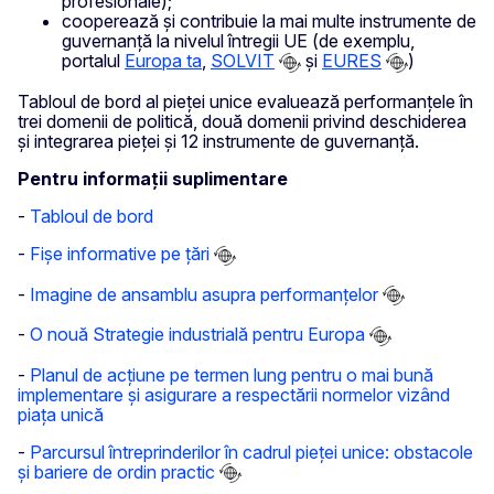
profesionale);
cooperează și contribuie la mai multe instrumente de
guvernanță la nivelul întregii UE (de exemplu,
portalul
Europa ta
,
SOLVIT
și
EURES
)
Tabloul de bord al pieței unice evaluează performanțele în
trei domenii de politică, două domenii privind deschiderea
și integrarea pieței și 12 instrumente de guvernanță.
Pentru informații suplimentare
-
Tabloul de bord
-
Fișe informative pe țări
-
Imagine de ansamblu asupra performanțelor
-
O nouă Strategie industrială pentru Europa
-
Planul de acțiune pe termen lung pentru o mai bună
implementare și asigurare a respectării normelor vizând
piața unică
-
Parcursul întreprinderilor în cadrul pieței unice: obstacole
și bariere de ordin practic