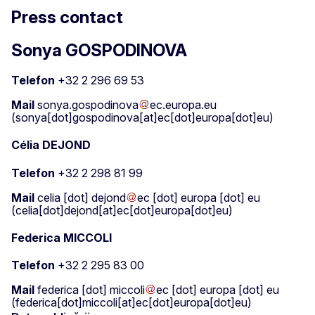
Press contact
Sonya GOSPODINOVA
Telefon
+32 2 296 69 53
Mail
sonya
.
gospodinova
ec
.
europa
.
eu
(sonya[dot]gospodinova[at]ec[dot]europa[dot]eu)
Célia DEJOND
Telefon
+32 2 298 81 99
Mail
celia
[dot]
dejond
ec
[dot]
europa
[dot]
eu
(celia[dot]dejond[at]ec[dot]europa[dot]eu)
Federica MICCOLI
Telefon
+32 2 295 83 00
Mail
federica
[dot]
miccoli
ec
[dot]
europa
[dot]
eu
(federica[dot]miccoli[at]ec[dot]europa[dot]eu)