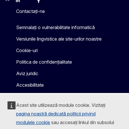
Mastodon
LinkedIn
Bluesky
Facebook
Youtube
Other
Contactați-ne
Semnalați o vulnerabilitate informatică
Versiunile lingvistice ale site-urilor noastre
Cookie-uri
Politica de confidențialitate
Aviz juridic
Accesibilitate
Acest site utilizează module cookie. Vizitați
pagina noastră dedicată politicii privind
modulele cookie
sau accesați linkul din subsolul