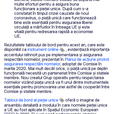
multe eforturi pentru a asigura buna
funcționare a pieței unice. După cum s-a
constatat în timpul crizei cauzate de noul
coronavirus, o piață unică care funcționează
bine este esențială pentru asigurarea liberei
circulații a mărfurilor în întreaga UE și este
vitală pentru redresarea rapidă a economiei
UE.
Rezultatele tabloului de bord pentru acest an, care este
disponibil ca
instrument online
, evidențiază importanța
accentului reînnoit pus pe implementarea și asigurarea
respectării normelor, prezentat în
Planul de acțiune privind
asigurarea respectării normelor
, adoptat de Comisie în
martie 2020. Mai mult decât orice, o piață unică pe deplin
funcțională necesită un parteneriat între Comisie și statele
membre. Nou creatul Grup operativ pentru respectarea
normelor vizând piața unică va fi unul dintre instrumentele
esențiale pentru promovarea unei astfel de cooperări între
Comisie și statele membre.
Tabloul de bord al pieței unice
oferă o imagine de
ansamblu detaliată a modului în care normele pieței unice
a UE au fost aplicate în Spațiul Economic European