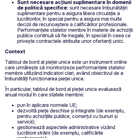
Sunt necesare acțiuni suplimentare în domenii
de politică specifice:
sunt necesare îmbunătățiri
suplimentare pentru a asigura libera circulație a
lucrătorilor, în special pentru a asigura mai multe
decizii de recunoaștere a calificărilor profesionale.
Performanțele statelor membre în materie de achiziții
publice continuă să fie inegale, în special în ceea ce
privește contractele atribuite unor ofertanți unici.
Context
Tabloul de bord al pieței unice este un instrument online
care urmărește să monitorizeze performanțele statelor
membre utilizând indicatori clari, având obiectivul de a
îmbunătăți funcționarea pieței unice.
În particular, tabloul de bord al pieței unice evaluează
anual modul în care statele membre:
pun în aplicare normele UE;
dezvoltă piețe deschise și integrate (de exemplu,
pentru achizițiile publice, comerțul cu bunuri și
servicii);
gestionează aspectele administrative vizând
lucrătorii străini (de exemplu, calificările