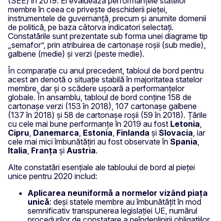
(SEE) în 2019. El evaluează performanțele statelor
membre în ceea ce privește deschiderii pieței,
instrumentele de guvernanță, precum și anumite domenii
de politică, pe baza câtorva indicatori selectați.
Constatările sunt prezentate sub forma unei diagrame tip
„semafor”, prin atribuirea de cartonașe roșii (sub medie),
galbene (medie) și verzi (peste medie).
În comparație cu anul precedent, tabloul de bord pentru
acest an denotă o situație stabilă în majoritatea statelor
membre, dar și o scădere ușoară a performanțelor
globale. În ansamblu, tabloul de bord conține 158 de
cartonașe verzi (153 în 2018), 107 cartonașe galbene
(137 în 2018) și 58 de cartonașe roșii (59 în 2018). Țările
cu cele mai bune performanțe în 2019 au fost
Letonia
,
Cipru
,
Danemarca
,
Estonia
,
Finlanda
și
Slovacia
, iar
cele mai mici îmbunătățiri au fost observate în
Spania
,
Italia
,
Franța
și
Austria
.
Alte constatări esențiale ale tabloului de bord al pieței
unice pentru 2020 includ:
Aplicarea neuniformă a normelor vizând piața
unică
: deși statele membre au îmbunătățit în mod
semnificativ transpunerea legislației UE, numărul
procedurilor de constatare a neîndeplinirii obligațiilor