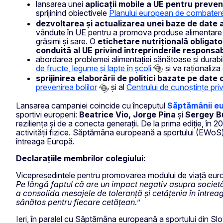
lansarea unei
aplicații mobile a UE pentru preve
sprijinind obiectivele
Planului european de combatere
dezvoltarea și actualizarea unei baze de date 
vândute în UE pentru a promova produse alimentare m
grăsimi și sare. O
etichetare nutrițională obligat
conduită al UE privind întreprinderile responsab
abordarea problemei alimentației sănătoase și durabile 
de fructe, legume și lapte în școli
și va raționaliza
sprijinirea elaborării de politici bazate pe dat
prevenirea bolilor
și al
Centrului de cunoștințe pri
Lansarea campaniei coincide cu începutul
Săptămânii eu
sportivi europeni:
Beatrice Vio, Jorge Pina
și
Sergey B
reziliența și de a conecta generații. De la prima ediție,
activității fizice. Săptămâna europeană a sportului (EWoS) 
întreaga Europă.
Declarațiile membrilor colegiului:
Vicepreședintele pentru promovarea modului de viață eur
Pe lângă faptul că are un impact negativ asupra societăți
a consolida mesajele de toleranță și cetățenia în întrea
sănătos pentru fiecare cetățean.
”
Ieri, în paralel cu Săptămâna europeană a sportului din Slo