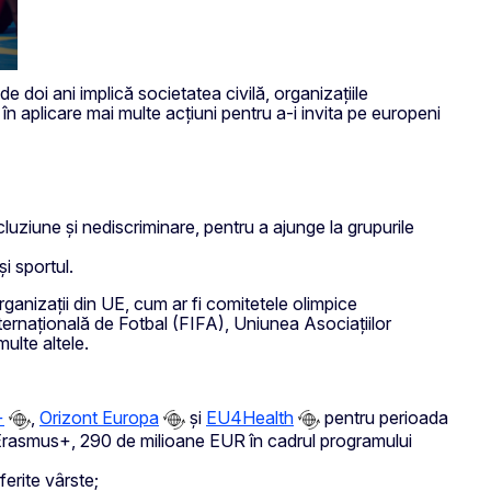
de doi ani implică societatea civilă, organizațiile
în aplicare mai multe acțiuni pentru a-i invita pe europeni
ncluziune și nediscriminare, pentru a ajunge la grupurile
și sportul.
 organizații din UE, cum ar fi comitetele olimpice
ternațională de Fotbal (FIFA), Uniunea Asociațiilor
ulte altele.
+
,
Orizont Europa
și
EU4Health
pentru perioada
i Erasmus+, 290 de milioane EUR în cadrul programului
erite vârste;