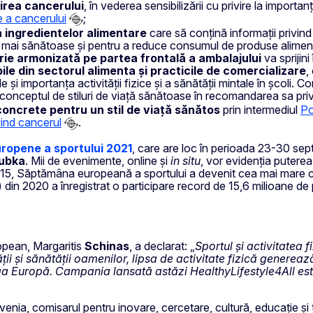
nirea cancerului
, în vederea sensibilizării cu privire la importa
 a cancerului
;
a ingredientelor alimentare
care să conțină informații privind
ai sănătoase și pentru a reduce consumul de produse alimentar
orie armonizată pe partea frontală a ambalajului
va sprijin
ile din sectorul alimenta și practicile de comercializare
,
și importanța activității fizice și a sănătății mintale în școli. C
 conceptul de stiluri de viață sănătoase în recomandarea sa pri
e concrete pentru un stil de viață sănătos
prin intermediul
Po
vind cancerul
.
ropene a sportului 2021
, care are loc în perioada 23-30 sept
ubka
. Mii de evenimente, online și
in situ
, vor evidenția puterea
 în 2015, Săptămâna europeană a sportului a devenit cea mai mar
din 2020 a înregistrat o participare record de 15,6 milioane de 
opean, Margaritis
Schinas
, a declarat: „
Sportul și activitatea 
i și sănătății oamenilor, lipsa de activitate fizică generează
ga Europă. Campania lansată astăzi HealthyLifestyle4All este 
venia, comisarul pentru inovare, cercetare, cultură, educație și 