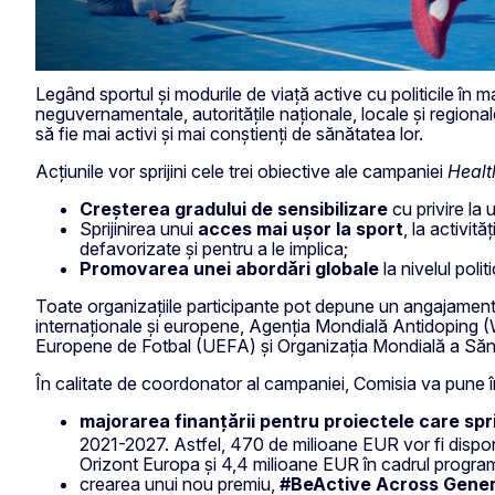
Legând sportul și modurile de viață active cu politicile în ma
neguvernamentale, autoritățile naționale, locale și regional
să fie mai activi și mai conștienți de sănătatea lor.
Acțiunile vor sprijini cele trei obiective ale campaniei
Healt
Creșterea gradului de sensibilizare
cu privire la u
Sprijinirea unui
acces mai ușor la sport
, la activit
defavorizate și pentru a le implica;
Promovarea unei abordări globale
la nivelul poli
Toate organizațiile participante pot depune un angajament
internaționale și europene, Agenția Mondială Antidoping (W
Europene de Fotbal (UEFA) și Organizația Mondială a Sănătă
În calitate de coordonator al campaniei, Comisia va pune în a
majorarea finanțării pentru proiectele care spri
2021-2027. Astfel, 470 de milioane EUR vor fi dispon
Orizont Europa și 4,4 milioane EUR în cadrul progra
crearea unui nou premiu,
#BeActive Across Gene