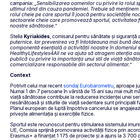
campania:
„Sensibilizarea oamenilor cu privire la rolul 
ultimul rând din cauza pandemiei. Trebuie să menținem 
rolul cheie pe care sportul îl joacă pentru societățile n
sectoarele cheie care promovează sportul, activitatea f
noastre sănătoase.”
Stella
Kyriakides
, comisarul pentru sănătate și siguranță a
puternice
.
Iar prevenirea va fi întotdeauna mai bună dec
componentă esențială a activității noastre în domeniul 
HealthyLifestyles4All ne va ajuta să atragem atenția asup
publică cu privire la importanța unui stil de viață sănăto
comercializare responsabile din sectorul alimentar.”
Context
Potrivit celui mai recent
sondaj Eurobarometru
, aproape ju
Numai 1 din 7 persoane în vârstă de 15 ani sau mai mult mănâ
viață sănătoase contribuie la reducerea incidenței unei seri
nesănătoasă și stilurile de viață sedentare sunt principalii f
Planul european de luptă împotriva cancerului se angajează
privește alimentația și exercițiile fizice.
Sportul este recunoscut pentru stimularea sistemului imunitar
UE, Comisia sprijină promovarea activității fizice prin ac
Erasmus+ a finanțat 1 175 de proiecte și a ajuns la 3 700 