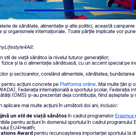
terie de sănătate, alimentație și alte politici, această campanie 
e și organismele internaționale. Toate părțile implicate vor pune 
hyLifestyle4All
:
n stil de viață sănătos la nivelul tuturor generațiilor;
ăți fizice și la o alimentație sănătoasă, cu un accent special pe i
ticilor și sectoarelor, corelând alimentele, sănătatea, bunăstarea 
 pentru acțiuni concrete pe
Platforma online
. Mai multe țări și
ADA), Federația internațională a sportului școlar, Federația In
ții (OMS) și-au prezentat deja contribuția, fiind așteptate și m
plicare mai multe acțiuni în următorii doi ani, inclusiv:
jină un stil de viață sănătos
în cadrul programelor
Erasmus
ibile pentru acțiuni în domeniul sportului în cadrul programulu
mului EU4Health;
rations Award
pentru recunoașterea importanței sportului la dif