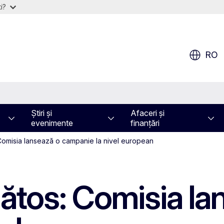
i?
RO
Știri și
Afaceri și
evenimente
finanțări
: Comisia lansează o campanie la nivel european
ănătos: Comisia l