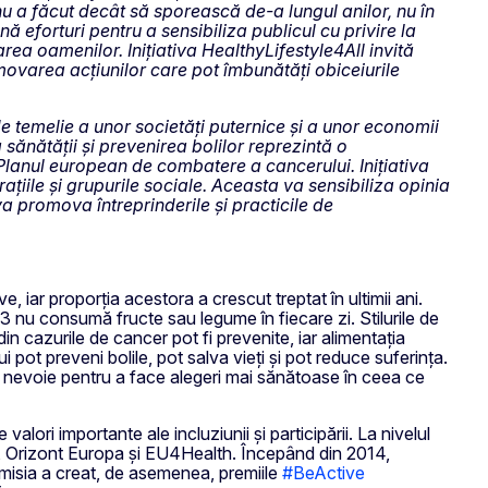
 nu a făcut decât să sporească de-a lungul anilor, nu în
forturi pentru a sensibiliza publicul cu privire la
rea oamenilor. Inițiativa HealthyLifestyle4All invită
movarea acțiunilor care pot îmbunătăți obiceiurile
e temelie a unor societăți puternice și a unor economii
ănătății și prevenirea bolilor reprezintă o
Planul european de combatere a cancerului. Inițiativa
țiile și grupurile sociale. Aceasta va sensibiliza opinia
va promova întreprinderile și practicile de
, iar proporția acestora a crescut treptat în ultimii ani.
 3 nu consumă fructe sau legume în fiecare zi. Stilurile de
n cazurile de cancer pot fi prevenite, iar alimentația
i pot preveni bolile, pot salva vieți și pot reduce suferința.
au nevoie pentru a face alegeri mai sănătoase în ceea ce
lori importante ale incluziunii și participării. La nivelul
s+, Orizont Europa și EU4Health. Începând din 2014,
omisia a creat, de asemenea, premiile
#BeActive