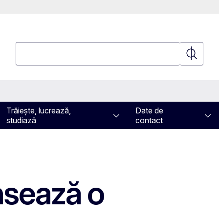
Căutați
Căutați
Trăiește, lucrează,
Date de
studiază
contact
ansează o