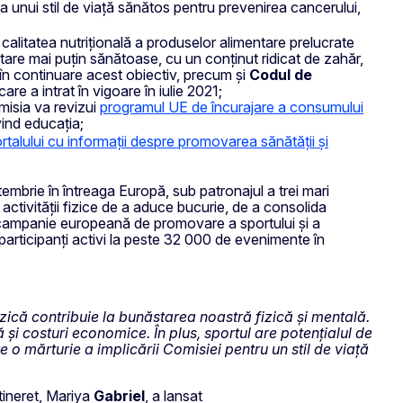
nța unui stil de viață sănătos pentru prevenirea cancerului,
 calitatea nutrițională a produselor alimentare prelucrate
e mai puțin sănătoase, cu un conținut ridicat de zahăr,
i în continuare acest obiectiv, precum și
Codul de
 care a intrat în vigoare în iulie 2021;
omisia va revizui
programul UE de încurajare a consumului
vind educația;
rtalului cu informații despre promovarea sănătății și
embrie în întreaga Europă, sub patronajul a trei mari
 activității fizice de a aduce bucurie, de a consolida
e campanie europeană de promovare a sportului și a
participanți activi la peste 32 000 de evenimente în
fizică contribuie la bunăstarea noastră fizică și mentală.
 și costuri economice. În plus, sportul are potențialul de
o mărturie a implicării Comisiei pentru un stil de viață
tineret, Mariya
Gabriel
, a lansat