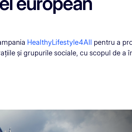
vel european
 campania
HealthyLifestyle4All
pentru a pro
țiile și grupurile sociale, cu scopul de a 