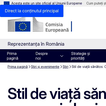
Acesta este un site oficial al Uniunii Europene
Cum puteți șt
Direct la conținutul principal
Reprezentanța în România
Prima
Despre
Strategie și
pagină
noi
priorități
Prima pagină
Știri și evenimente
Știri
Stil de viață sănătos
Stil de viață s