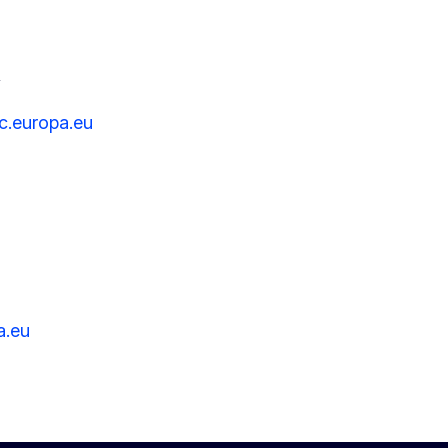
A
.europa.eu
a.eu