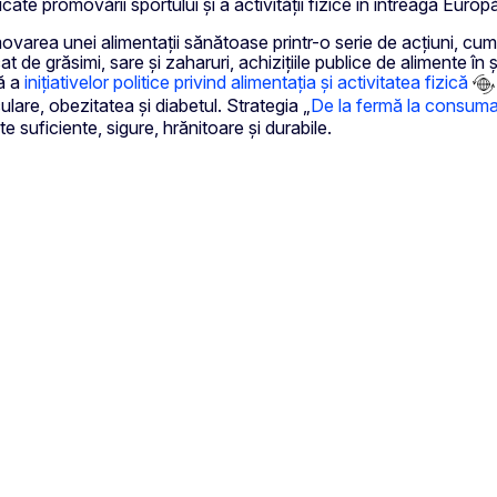
ate promovării sportului și a activității fizice în întreaga Europ
movarea unei alimentații sănătoase printr-o serie de acțiuni, cum
t de grăsimi, sare și zaharuri, achizițiile publice de alimente în 
lă a
inițiativelor politice privind alimentația și activitatea fizică
ulare, obezitatea și diabetul. Strategia „
De la fermă la consuma
e suficiente, sigure, hrănitoare și durabile.