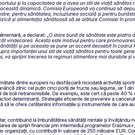
sportului și la capacitatea de a avea un stil de viață sănătos
această dinamică. Comisia Europeană va continua să depună e
oastre; pentru sănătatea, incluziunea socială și pentru bunăsta
izică și alimentația sănătoasă să se alăture Comisiei în pro
limentară, a declarat: „
O stare bună de sănătate este piatra d
ât vindecarea. Acesta este motivul pentru care promovarea s
sănătății și pe aceasta se pune un accent deosebit în cadrul 
ra importanței unui stil de viață sănătos pentru toate genera
s, va sprijini trecerea la regimuri alimentare mai durabile și 
mătate dintre europeni nu desfășoară niciodată activități sportive
ncă zilnic cel puțin cinci porții de fructe sau legume, iar 1 din
i de boli netransmisibile. De exemplu, este cert că peste 40 % di
actori determinanți. Strategiile eficiente de prevenire a cancerulu
 să le ofere cetățenilor informațiile și instrumentele de care 
, contribuind la îmbunătățirea sănătății mintale și învățându-ne va
ordarea de sprijin financiar prin intermediul programelor Erasmu
de organizații, cu contribuții în valoare de 250 milioane EUR. C