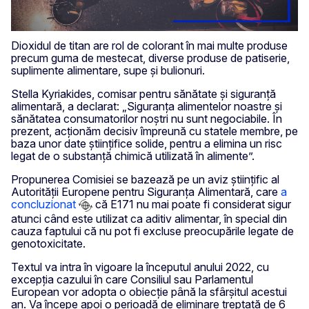
Dioxidul de titan are rol de colorant în mai multe produse
precum guma de mestecat, diverse produse de patiserie,
suplimente alimentare, supe și bulionuri.
Stella Kyriakides, comisar pentru sănătate și siguranță
alimentară, a declarat: „Siguranța alimentelor noastre și
sănătatea consumatorilor noștri nu sunt negociabile. În
prezent, acționăm decisiv împreună cu statele membre, pe
baza unor date științifice solide, pentru a elimina un risc
legat de o substanță chimică utilizată în alimente”.
Propunerea Comisiei se bazează pe un aviz științific al
Autorității Europene pentru Siguranța Alimentară, care
a
concluzionat
că E171 nu mai poate fi considerat sigur
atunci când este utilizat ca aditiv alimentar, în special din
cauza faptului că nu pot fi excluse preocupările legate de
genotoxicitate.
Textul va intra în vigoare la începutul anului 2022, cu
excepția cazului în care Consiliul sau Parlamentul
European vor adopta o obiecție până la sfârșitul acestui
an. Va începe apoi o perioadă de eliminare treptată de 6