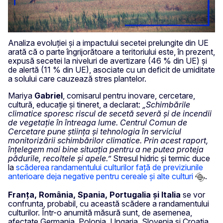
Analiza evoluției și a impactului secetei prelungite din UE
arată că o parte îngrijorătoare a teritoriului este, în prezent,
expusă secetei la niveluri de avertizare (46 % din UE) și
de alertă (11 % din UE), asociate cu un deficit de umiditate
a solului care cauzează stres plantelor.
Mariya
Gabriel
, comisarul pentru inovare, cercetare,
cultură, educație și tineret, a declarat:
„Schimbările
climatice sporesc riscul de secetă severă și de incendii
de vegetație în întreaga lume. Centrul Comun de
Cercetare pune știința și tehnologia în serviciul
monitorizării schimbărilor climatice. Prin acest raport,
înțelegem mai bine situația pentru a ne putea proteja
pădurile, recoltele și apele.”
Stresul hidric și termic duce
la
scăderea randamentului culturilor față de previziunile
anterioare deja negative pentru cereale și alte culturi
.
Franța, România, Spania, Portugalia și Italia
se vor
confrunta, probabil, cu această scădere a randamentului
culturilor. Într-o anumită măsură sunt, de asemenea,
afectate Germania, Polonia, Ungaria, Slovenia și Croația.