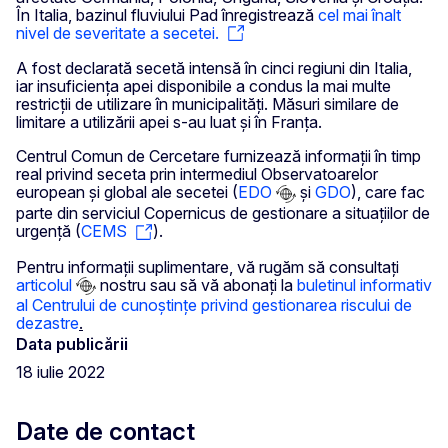
În Italia, bazinul fluviului Pad înregistrează
cel mai înalt
nivel de severitate a secetei.
A fost declarată secetă intensă în cinci regiuni din Italia,
iar insuficiența apei disponibile a condus la mai multe
restricții de utilizare în municipalități. Măsuri similare de
limitare a utilizării apei s-au luat și în Franța.
Centrul Comun de Cercetare furnizează informații în timp
real privind seceta prin intermediul Observatoarelor
european și global ale secetei (
EDO
și
GDO
), care fac
parte din serviciul Copernicus de gestionare a situațiilor de
urgență (
CEMS
).
Pentru informații suplimentare, vă rugăm să consultați
articolul
nostru sau să vă abonați la
buletinul informativ
al Centrului de cunoștințe privind gestionarea riscului de
dezastre
.
Data publicării
18 iulie 2022
Date de contact