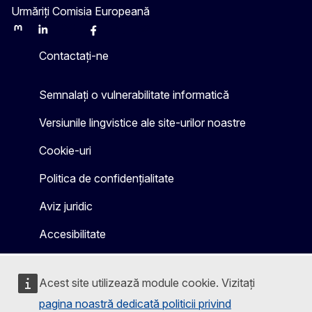
Urmăriți Comisia Europeană
Mastodon
LinkedIn
Bluesky
Facebook
Youtube
Other
Contactați-ne
Semnalați o vulnerabilitate informatică
Versiunile lingvistice ale site-urilor noastre
Cookie-uri
Politica de confidențialitate
Aviz juridic
Accesibilitate
Acest site utilizează module cookie. Vizitați
pagina noastră dedicată politicii privind