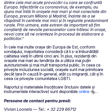
dintre cele mai acute provocări cu care se confruntă
Europa. Infectările cu coronavirus, de exemplu, au
ajuns mai întâi în orașele mai mari și mai conectate din
Europa, precum Milano și Madrid, înainte de a se
răspândi în centrele mai mici și în regiunile predominant
rurale. Prin urmare, este extrem de important să fim
conștienți de nevoile persoanelor care trăiesc în orașe,
nevoi care să ne orienteze în procesul de elaborare a
politicilor.
”
În cele mai multe orașe din Europa de Est, conform
sondajului, majoritatea consideră că li s-a îmbunătățit
calitatea vieții în ultimii cinci ani. În plus, rezidenții din
orașele mai mari au tendința de a utiliza mai puțin
autoturismele și mai mult transportul public. În ceea ce
privește incluziunea socială, orașele sunt mai primitoare
decât țara în cauză în general, atât cu imigranții, cât și în
ceea ce privește comunitatea LGBTI.
Raportul și materialele însoțitoare (inclusiv datele și
instrumentele interactive) sunt disponibile
online
.
Persoane de contact pentru presă:
Vivian
Loonela
— Tel.: + 32 229 66712