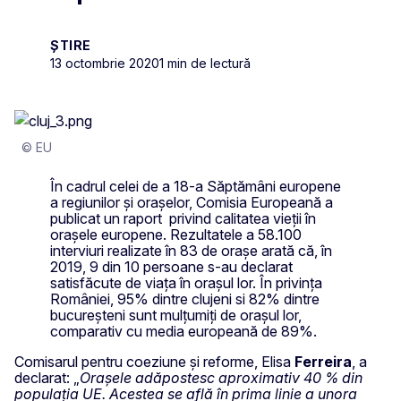
ȘTIRE
13 octombrie 2020
1 min de lectură
© EU
În cadrul celei de a 18-a Săptămâni europene
a regiunilor și orașelor, Comisia Europeană a
publicat un raport privind calitatea vieții în
orașele europene. Rezultatele a 58.100
interviuri realizate în 83 de orașe arată că, în
2019, 9 din 10 persoane s-au declarat
satisfăcute de viața în orașul lor. În privința
României, 95% dintre clujeni si 82% dintre
bucureşteni sunt mulţumiţi de oraşul lor,
comparativ cu media europeană de 89%.
Comisarul pentru coeziune și reforme, Elisa
Ferreira
, a
declarat: „
Orașele adăpostesc aproximativ 40 % din
populația UE. Acestea se află în prima linie a unora