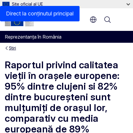
Site oficial al UE
Direct la conținutul principal
Menu
Reprezentanța în România
Știri
Raportul privind calitatea
vieţii în oraşele europene:
95% dintre clujeni si 82%
dintre bucureşteni sunt
mulţumiţi de oraşul lor,
comparativ cu media
europeană de 89%