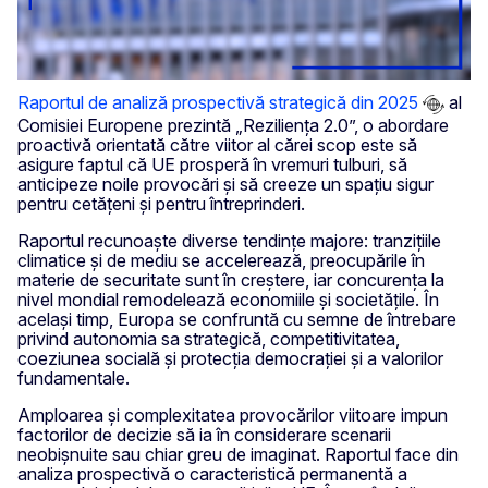
Raportul de analiză prospectivă strategică din 2025
al
Comisiei Europene prezintă „Reziliența 2.0”, o abordare
proactivă orientată către viitor al cărei scop este să
asigure faptul că UE prosperă în vremuri tulburi, să
anticipeze noile provocări și să creeze un spațiu sigur
pentru cetățeni și pentru întreprinderi.
Raportul recunoaște diverse tendințe majore: tranzițiile
climatice și de mediu se accelerează, preocupările în
materie de securitate sunt în creștere, iar concurența la
nivel mondial remodelează economiile și societățile. În
același timp, Europa se confruntă cu semne de întrebare
privind autonomia sa strategică, competitivitatea,
coeziunea socială și protecția democrației și a valorilor
fundamentale.
Amploarea și complexitatea provocărilor viitoare impun
factorilor de decizie să ia în considerare scenarii
neobișnuite sau chiar greu de imaginat. Raportul face din
analiza prospectivă o caracteristică permanentă a