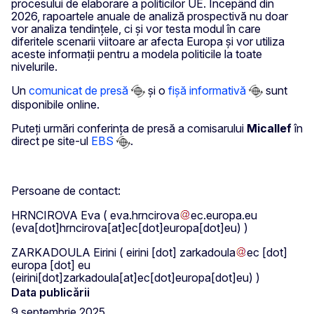
procesului de elaborare a politicilor UE. Începând din
2026, rapoartele anuale de analiză prospectivă nu doar
vor analiza tendințele, ci și vor testa modul în care
diferitele scenarii viitoare ar afecta Europa și vor utiliza
aceste informații pentru a modela politicile la toate
nivelurile.
Un
comunicat de presă
și o
fișă informativă
sunt
disponibile online.
Puteți urmări conferința de presă a comisarului
Micallef
în
direct pe site-ul
EBS
.
Persoane de contact:
HRNCIROVA Eva (
eva
.
hrncirova
ec
.
europa
.
eu
(eva[dot]hrncirova[at]ec[dot]europa[dot]eu)
)
ZARKADOULA Eirini (
eirini
[dot]
zarkadoula
ec
[dot]
europa
[dot]
eu
(eirini[dot]zarkadoula[at]ec[dot]europa[dot]eu)
)
Data publicării
9 septembrie 2025