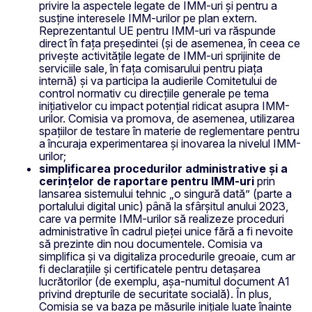
privire la aspectele legate de IMM-uri și pentru a
susține interesele IMM-urilor pe plan extern.
Reprezentantul UE pentru IMM-uri va răspunde
direct în fața președintei (și de asemenea, în ceea ce
privește activitățile legate de IMM-uri sprijinite de
serviciile sale, în fața comisarului pentru piața
internă) și va participa la audierile Comitetului de
control normativ cu direcțiile generale pe tema
inițiativelor cu impact potențial ridicat asupra IMM-
urilor. Comisia va promova, de asemenea, utilizarea
spațiilor de testare în materie de reglementare pentru
a încuraja experimentarea și inovarea la nivelul IMM-
urilor;
simplificarea procedurilor administrative și a
cerințelor de raportare pentru IMM-uri
prin
lansarea sistemului tehnic „o singură dată” (parte a
portalului digital unic) până la sfârșitul anului 2023,
care va permite IMM-urilor să realizeze proceduri
administrative în cadrul pieței unice fără a fi nevoite
să prezinte din nou documentele. Comisia va
simplifica și va digitaliza procedurile greoaie, cum ar
fi declarațiile și certificatele pentru detașarea
lucrătorilor (de exemplu, așa-numitul document A1
privind drepturile de securitate socială). În plus,
Comisia se va baza pe măsurile inițiale luate înainte