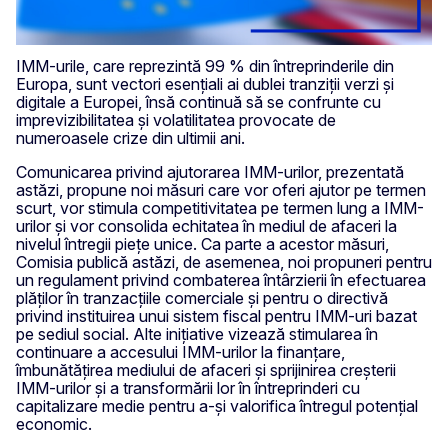
IMM-urile, care reprezintă 99 % din întreprinderile din
Europa, sunt vectori esențiali ai dublei tranziții verzi și
digitale a Europei, însă continuă să se confrunte cu
imprevizibilitatea și volatilitatea provocate de
numeroasele crize din ultimii ani.
Comunicarea privind ajutorarea IMM-urilor, prezentată
astăzi, propune noi măsuri care vor oferi ajutor pe termen
scurt, vor stimula competitivitatea pe termen lung a IMM-
urilor și vor consolida echitatea în mediul de afaceri la
nivelul întregii piețe unice. Ca parte a acestor măsuri,
Comisia publică astăzi, de asemenea, noi propuneri pentru
un regulament privind combaterea întârzierii în efectuarea
plăților în tranzacțiile comerciale și pentru o directivă
privind instituirea unui sistem fiscal pentru IMM-uri bazat
pe sediul social. Alte inițiative vizează stimularea în
continuare a accesului IMM-urilor la finanțare,
îmbunătățirea mediului de afaceri și sprijinirea creșterii
IMM-urilor și a transformării lor în întreprinderi cu
capitalizare medie pentru a-și valorifica întregul potențial
economic.