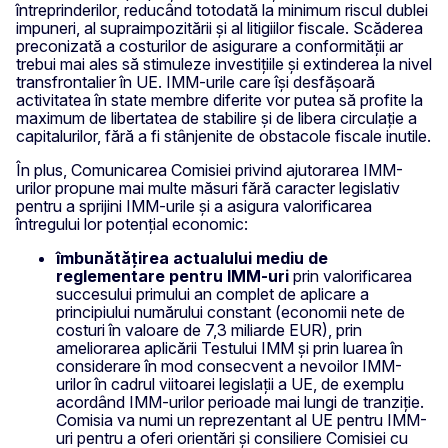
întreprinderilor, reducând totodată la minimum riscul dublei
impuneri, al supraimpozitării și al litigiilor fiscale. Scăderea
preconizată a costurilor de asigurare a conformității ar
trebui mai ales să stimuleze investițiile și extinderea la nivel
transfrontalier în UE. IMM-urile care își desfășoară
activitatea în state membre diferite vor putea să profite la
maximum de libertatea de stabilire și de libera circulație a
capitalurilor, fără a fi stânjenite de obstacole fiscale inutile.
În plus, Comunicarea Comisiei privind ajutorarea IMM-
urilor propune mai multe măsuri fără caracter legislativ
pentru a sprijini IMM-urile și a asigura valorificarea
întregului lor potențial economic:
îmbunătățirea actualului mediu de
reglementare pentru IMM-uri
prin valorificarea
succesului primului an complet de aplicare a
principiului numărului constant (economii nete de
costuri în valoare de 7,3 miliarde EUR), prin
ameliorarea aplicării Testului IMM și prin luarea în
considerare în mod consecvent a nevoilor IMM-
urilor în cadrul viitoarei legislații a UE, de exemplu
acordând IMM-urilor perioade mai lungi de tranziție.
Comisia va numi un reprezentant al UE pentru IMM-
uri pentru a oferi orientări și consiliere Comisiei cu