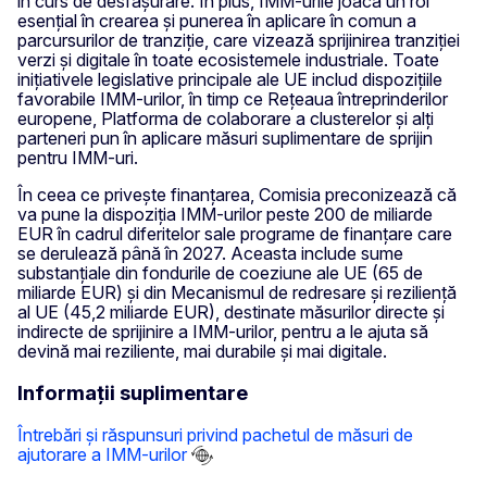
în curs de desfășurare. În plus, IMM-urile joacă un rol
esențial în crearea și punerea în aplicare în comun a
parcursurilor de tranziție, care vizează sprijinirea tranziției
verzi și digitale în toate ecosistemele industriale. Toate
inițiativele legislative principale ale UE includ dispozițiile
favorabile IMM-urilor, în timp ce Rețeaua întreprinderilor
europene, Platforma de colaborare a clusterelor și alți
parteneri pun în aplicare măsuri suplimentare de sprijin
pentru IMM-uri.
În ceea ce privește finanțarea, Comisia preconizează că
va pune la dispoziția IMM-urilor peste 200 de miliarde
EUR în cadrul diferitelor sale programe de finanțare care
se derulează până în 2027. Aceasta include sume
substanțiale din fondurile de coeziune ale UE (65 de
miliarde EUR) și din Mecanismul de redresare și reziliență
al UE (45,2 miliarde EUR), destinate măsurilor directe și
indirecte de sprijinire a IMM-urilor, pentru a le ajuta să
devină mai reziliente, mai durabile și mai digitale.
Informații suplimentare
Întrebări și răspunsuri privind pachetul de măsuri de
ajutorare a IMM-urilor