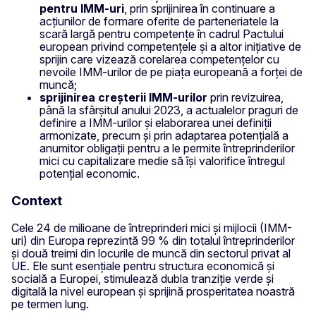
pentru IMM-uri
, prin sprijinirea în continuare a
acțiunilor de formare oferite de parteneriatele la
scară largă pentru competențe în cadrul Pactului
european privind competențele și a altor inițiative de
sprijin care vizează corelarea competențelor cu
nevoile IMM-urilor de pe piața europeană a forței de
muncă;
sprijinirea creșterii IMM-urilor
prin revizuirea,
până la sfârșitul anului 2023, a actualelor praguri de
definire a IMM-urilor și elaborarea unei definiții
armonizate, precum și prin adaptarea potențială a
anumitor obligații pentru a le permite întreprinderilor
mici cu capitalizare medie să își valorifice întregul
potențial economic.
Context
Cele 24 de milioane de întreprinderi mici și mijlocii (IMM-
uri) din Europa reprezintă 99 % din totalul întreprinderilor
și două treimi din locurile de muncă din sectorul privat al
UE. Ele sunt esențiale pentru structura economică și
socială a Europei, stimulează dubla tranziție verde și
digitală la nivel european și sprijină prosperitatea noastră
pe termen lung.