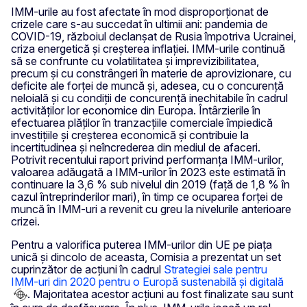
IMM-urile au fost afectate în mod disproporționat de
crizele care s-au succedat în ultimii ani: pandemia de
COVID-19, războiul declanșat de Rusia împotriva Ucrainei,
criza energetică și creșterea inflației. IMM-urile continuă
să se confrunte cu volatilitatea și imprevizibilitatea,
precum și cu constrângeri în materie de aprovizionare, cu
deficite ale forței de muncă și, adesea, cu o concurență
neloială și cu condiții de concurență inechitabile în cadrul
activităților lor economice din Europa. Întârzierile în
efectuarea plăților în tranzacțiile comerciale împiedică
investițiile și creșterea economică și contribuie la
incertitudinea și neîncrederea din mediul de afaceri.
Potrivit recentului raport privind performanța IMM-urilor,
valoarea adăugată a IMM-urilor în 2023 este estimată în
continuare la 3,6 % sub nivelul din 2019 (față de 1,8 % în
cazul întreprinderilor mari), în timp ce ocuparea forței de
muncă în IMM-uri a revenit cu greu la nivelurile anterioare
crizei.
Pentru a valorifica puterea IMM-urilor din UE pe piața
unică și dincolo de aceasta, Comisia a prezentat un set
cuprinzător de acțiuni în cadrul
Strategiei sale pentru
IMM-uri din 2020 pentru o Europă sustenabilă și digitală
. Majoritatea acestor acțiuni au fost finalizate sau sunt