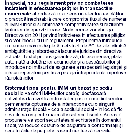
În special,
noul regulament privind combaterea
întârzierii în efectuarea plăților în tranzacțiile
comerciale
abordează întârzierea în efectuarea plăților,
o practică inechitabilă care compromite fluxul de numerar
al IMM-urilor și subminează competitivitatea și reziliența
lanțurilor de aprovizionare. Noile norme vor abroga
Directiva din 2011 privind întârzierea în efectuarea plăților
și o vor înlocui cu un regulament. Propunerea introduce
un termen maxim de plată mai strict, de 30 de zile, elimină
ambiguitățile și abordează lacunele juridice din directiva
actuală. Textul propus garantează, de asemenea, plata
automată a dobânzilor acumulate și a despăgubirilor și
introduce noi măsuri de asigurare a respectării legislației și
măsuri reparatorii pentru a proteja întreprinderile împotriva
rău-platnicilor.
Sistemul fiscal pentru IMM-uri bazat pe sediul
social
le va oferi IMM-urilor care își desfășoară
activitatea la nivel transfrontalier prin intermediul sediilor
permanente opțiunea de a interacționa cu o singură
administrație fiscală – cea a sediului social – în loc să fie
nevoite să respecte mai multe sisteme fiscale.
Această
propunere va spori securitatea și echitatea în domeniul
fiscal, va reduce costurile de asigurare a conformității și
denaturările de pe piață care influențează deciziile