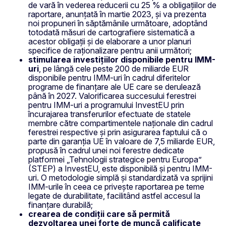
de vară în vederea reducerii cu 25 % a obligațiilor de
raportare, anunțată în martie 2023, și va prezenta
noi propuneri în săptămânile următoare, adoptând
totodată măsuri de cartografiere sistematică a
acestor obligații și de elaborare a unor planuri
specifice de raționalizare pentru anii următori;
stimularea investițiilor disponibile pentru IMM-
uri
, pe lângă cele peste 200 de miliarde EUR
disponibile pentru IMM-uri în cadrul diferitelor
programe de finanțare ale UE care se derulează
până în 2027. Valorificarea succesului ferestrei
pentru IMM-uri a programului InvestEU prin
încurajarea transferurilor efectuate de statele
membre către compartimentele naționale din cadrul
ferestrei respective și prin asigurarea faptului că o
parte din garanția UE în valoare de 7,5 miliarde EUR,
propusă în cadrul unei noi ferestre dedicate
platformei „Tehnologii strategice pentru Europa”
(STEP) a InvestEU, este disponibilă și pentru IMM-
uri. O metodologie simplă și standardizată va sprijini
IMM-urile în ceea ce privește raportarea pe teme
legate de durabilitate, facilitând astfel accesul la
finanțare durabilă;
crearea de condiții care să permită
dezvoltarea unei forțe de muncă calificate