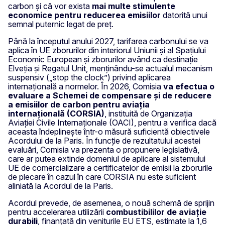
carbon și că vor exista
mai multe stimulente
economice pentru reducerea emisiilor
datorită unui
semnal puternic legat de preț.
Până la începutul anului 2027, tarifarea carbonului se va
aplica în UE zborurilor din interiorul Uniunii și al Spațiului
Economic European și zborurilor având ca destinație
Elveția și Regatul Unit, menținându-se actualul mecanism
suspensiv („stop the clock”) privind aplicarea
internațională a normelor. În 2026, Comisia
va efectua o
evaluare a
Schemei de compensare și de reducere
a emisiilor de carbon pentru aviația
internațională
(CORSIA)
, instituită de Organizația
Aviației Civile Internaționale (OACI), pentru a verifica dacă
aceasta îndeplinește într-o măsură suficientă obiectivele
Acordului de la Paris. În funcție de rezultatului acestei
evaluări, Comisia va prezenta o propunere legislativă,
care ar putea extinde domeniul de aplicare al sistemului
UE de comercializare a certificatelor de emisii la zborurile
de plecare în cazul în care CORSIA nu este suficient
aliniată la Acordul de la Paris.
Acordul prevede, de asemenea, o nouă schemă de sprijin
pentru accelerarea utilizării
combustibililor de aviație
durabili
, finanțată din veniturile EU ETS, estimate la 1,6