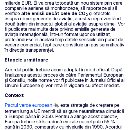
miliarde EUR. El va crea totodată un nou sistem prin care
companiile aeriene să monitorizeze, să raporteze și să
verifice
alte emisii decât cele de CO
și efectele
2
asupra climei generate de aviație, acestea reprezentând
două treimi din impactul global al aviației asupra climei. Vor
fi publicate mai multe date privind emisiile generate de
aviația internațională, într-un format ușor de utilizat,
protejându-se în același timp datele sensibile din punct de
vedere comercial, fapt care constituie un pas semnificativ
în direcția transparenței.
Etapele următoare
Acordul politic trebuie acum adoptat în mod oficial. După
finalizarea acestui proces de către Parlamentul European
și Consiliu, noile norme vor fi publicate în Jurnalul Oficial al
Uniunii Europene și vor intra în vigoare cu efect imediat.
Context
Pactul verde european
este strategia de creștere pe
termen lung a UE menită să asigure neutralitatea climatică
a Europei până în 2050. Pentru a atinge acest obiectiv,
Europa trebuie să își reducă emisiile cu cel puțin 55 %
până în 2030, comparativ cu nivelurile din 1990. Acordul