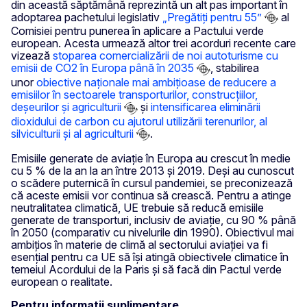
din această săptămână reprezintă un alt pas important în
adoptarea pachetului legislativ
„Pregătiți pentru 55”
al
Comisiei pentru punerea în aplicare a Pactului verde
european. Acesta urmează altor trei acorduri recente care
vizează
stoparea comercializării de noi autoturisme cu
emisii de CO2 în Europa până în 2035
, stabilirea
unor
obiective naționale mai ambițioase de reducere a
emisiilor în sectoarele transporturilor, construcțiilor,
deșeurilor și agriculturii
și
intensificarea eliminării
dioxidului de carbon cu ajutorul utilizării terenurilor, al
silviculturii și al agriculturii
.
Emisiile generate de aviație în Europa au crescut în medie
cu 5 % de la an la an între 2013 și 2019. Deși au cunoscut
o scădere puternică în cursul pandemiei, se preconizează
că aceste emisii vor continua să crească. Pentru a atinge
neutralitatea climatică, UE trebuie să reducă emisiile
generate de transporturi, inclusiv de aviație, cu 90 % până
în 2050 (comparativ cu nivelurile din 1990). Obiectivul mai
ambițios în materie de climă al sectorului aviației va fi
esențial pentru ca UE să își atingă obiectivele climatice în
temeiul Acordului de la Paris și să facă din Pactul verde
european o realitate.
Pentru informații suplimentare