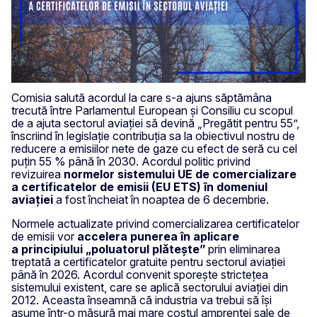
Comisia salută acordul la care s-a ajuns săptămâna
trecută între Parlamentul European și Consiliu cu scopul
de a ajuta sectorul aviației să devină „Pregătit pentru 55”,
înscriind în legislație contribuția sa la obiectivul nostru de
reducere a emisiilor nete de gaze cu efect de seră cu cel
puțin 55 % până în 2030. Acordul politic privind
revizuirea
normelor sistemului UE de comercializare
a certificatelor de emisii (EU ETS) în domeniul
aviației
a fost încheiat în noaptea de 6 decembrie.
Normele actualizate privind comercializarea certificatelor
de emisii vor
accelera punerea în aplicare
a
principiului „poluatorul plătește”
prin eliminarea
treptată a certificatelor gratuite pentru sectorul aviației
până în 2026. Acordul convenit sporește strictețea
sistemului existent, care se aplică sectorului aviației din
2012. Aceasta înseamnă că industria va trebui să își
asume într-o măsură mai mare costul amprentei sale de