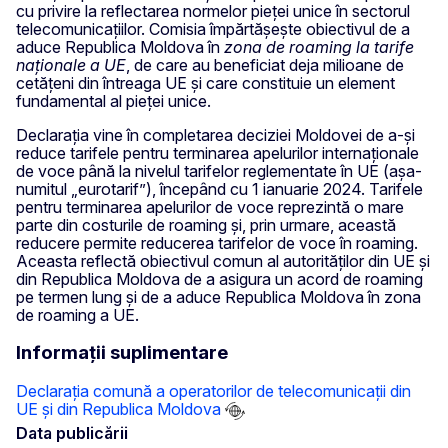
cu privire la reflectarea normelor pieței unice în sectorul
telecomunicațiilor. Comisia împărtășește obiectivul de a
aduce Republica Moldova în
zona de roaming la tarife
naționale a UE
, de care au beneficiat deja milioane de
cetățeni din întreaga UE și care constituie un element
fundamental al pieței unice.
Declarația vine în completarea deciziei Moldovei de a-și
reduce tarifele pentru terminarea apelurilor internaționale
de voce până la nivelul tarifelor reglementate în UE (așa-
numitul „eurotarif”), începând cu 1 ianuarie 2024. Tarifele
pentru terminarea apelurilor de voce reprezintă o mare
parte din costurile de roaming și, prin urmare, această
reducere permite reducerea tarifelor de voce în roaming.
Aceasta reflectă obiectivul comun al autorităților din UE și
din Republica Moldova de a asigura un acord de roaming
pe termen lung și de a aduce Republica Moldova în zona
de roaming a UE.
Informații suplimentare
Declarația comună a operatorilor de telecomunicații din
UE și din Republica Moldova
Data publicării