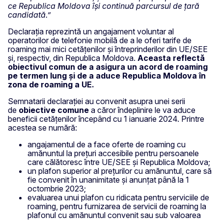
ce Republica Moldova își continuă parcursul de țară
candidată.”
Declarația reprezintă un angajament voluntar al
operatorilor de telefonie mobilă de a le oferi tarife de
roaming mai mici cetățenilor și întreprinderilor din UE/SEE
și, respectiv, din Republica Moldova.
Aceasta reflectă
obiectivul comun de a asigura un acord de roaming
pe termen lung și de a aduce Republica Moldova în
zona de roaming a UE.
Semnatarii declarației au convenit asupra unei serii
de
obiective comune
a căror îndeplinire le va aduce
beneficii cetățenilor începând cu 1 ianuarie 2024. Printre
acestea se numără:
angajamentul de a face oferte de roaming cu
amănuntul la prețuri accesibile pentru persoanele
care călătoresc între UE/SEE și Republica Moldova;
un plafon superior al prețurilor cu amănuntul, care să
fie convenit în unanimitate și anunțat până la 1
octombrie 2023;
evaluarea unui plafon cu ridicata pentru serviciile de
roaming, pentru furnizarea de servicii de roaming la
plafonul cu amănuntul convenit sau sub valoarea