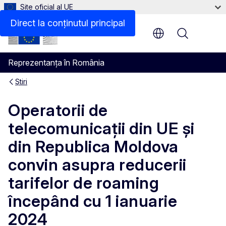
Site oficial al UE
Direct la conținutul principal
Menu
Reprezentanța în România
Știri
Operatorii de
telecomunicații din UE și
din Republica Moldova
convin asupra reducerii
tarifelor de roaming
începând cu 1 ianuarie
2024