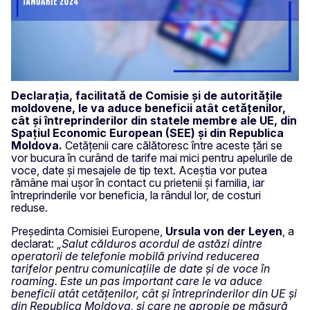
Declarația, facilitată de Comisie și de autoritățile
moldovene, le va aduce beneficii atât cetățenilor,
cât și întreprinderilor din statele membre ale UE, din
Spațiul Economic European (SEE) și din Republica
Moldova.
Cetățenii care călătoresc între aceste țări se
vor bucura în curând de tarife mai mici pentru apelurile de
voce, date și mesajele de tip text. Aceștia vor putea
rămâne mai ușor în contact cu prietenii și familia, iar
întreprinderile vor beneficia, la rândul lor, de costuri
reduse.
Președinta Comisiei Europene,
Ursula von der Leyen
, a
declarat:
„Salut călduros acordul de astăzi dintre
operatorii de telefonie mobilă privind reducerea
tarifelor pentru comunicațiile de date și de voce în
roaming. Este un pas important care le va aduce
beneficii atât cetățenilor, cât și întreprinderilor din UE și
din Republica Moldova, și care ne apropie pe măsură