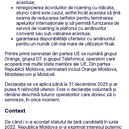
acestuia;
renegocierea acordurilor de roaming cu ridicata,
atunci când este cazul, astfel încât acestea să țină
seama de reducerea tarifelor pentru terminarea
apelurilor internaționale și să permită furnizarea de
servicii de roaming la plafonul cu amănuntul
convenit sau sub valoarea acestuia;
garantarea disponibilității ofertelor cu amănuntul
pentru un număr cât mai mare de utilizatori finali.
Printre primii semnatari din partea UE se numără grupul
Orange, grupul DT și grupul Telefonica, operatori care
acoperă mai multe state membre ale UE. Din partea
Republicii Moldova, semnatarii includ Orange Moldova,
Moldtelecom și Moldcell.
Declarația se va aplica până la 31 decembrie 2025 și ar
putea fi reînnoită ulterior. Este o declarație voluntară și
rămâne deschisă tuturor operatorilor care doresc să o
semneze, în orice moment.
Context
De când i s-a acordat statutul de țară candidată în iunie
2022, Republica Moldova și-a exprimat interesul puternic