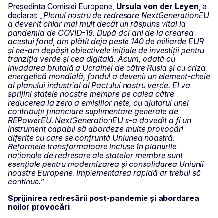
Președinta Comisiei Europene,
Ursula
von der Leyen
, a
declarat:
„Planul nostru de redresare NextGenerationEU
a devenit chiar mai mult decât un răspuns vital la
pandemia de COVID-19. După doi ani de la crearea
acestui fond, am plătit deja peste 140 de miliarde EUR
și ne-am depășit obiectivele inițiale de investiții pentru
tranziția verde și cea digitală. Acum, odată cu
invadarea brutală a Ucrainei de către Rusia și cu criza
energetică mondială, fondul a devenit un element-cheie
al planului industrial al Pactului nostru verde. El va
sprijini statele noastre membre pe calea către
reducerea la zero a emisiilor nete, cu ajutorul unei
contribuții financiare suplimentare generate de
REPowerEU. NextGenerationEU s-a dovedit a fi un
instrument capabil să abordeze multe provocări
diferite cu care se confruntă Uniunea noastră.
Reformele transformatoare incluse în planurile
naționale de redresare ale statelor membre sunt
esențiale pentru modernizarea și consolidarea Uniunii
noastre Europene. Implementarea rapidă ar trebui să
continue.”
Sprijinirea redresării post-pandemie și abordarea
noilor provocări