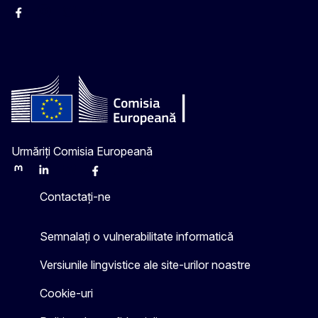
Facebook
Instagram
Twitter
YouTube
Urmăriți Comisia Europeană
Mastodon
LinkedIn
Bluesky
Facebook
Youtube
Other
Contactați-ne
Semnalați o vulnerabilitate informatică
Versiunile lingvistice ale site-urilor noastre
Cookie-uri