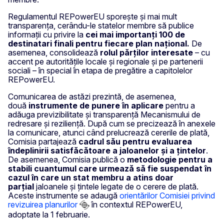
Regulamentul REPowerEU sporește și mai mult
transparența, cerându-le statelor membre să publice
informații cu privire la
cei mai importanți 100 de
destinatari finali pentru fiecare plan național.
De
asemenea, consolidează
rolul părților interesate
– cu
accent pe autoritățile locale și regionale și pe partenerii
sociali – în special în etapa de pregătire a capitolelor
REPowerEU.
Comunicarea de astăzi prezintă, de asemenea,
două
instrumente de punere în aplicare
pentru a
adăuga previzibilitate și transparență Mecanismului de
redresare și reziliență. După cum se precizează în anexele
la comunicare, atunci când prelucrează cererile de plată,
Comisia partajează
cadrul său pentru evaluarea
îndeplinirii satisfăcătoare a jaloanelor și a țintelor
.
De asemenea, Comisia publică o
metodologie pentru a
stabili cuantumul care urmează să fie suspendat în
cazul în care un stat membru a atins doar
parțial
jaloanele și țintele legate de o cerere de plată.
Aceste instrumente se adaugă
orientărilor Comisiei privind
revizuirea planurilor
în contextul REPowerEU,
adoptate la 1 februarie.