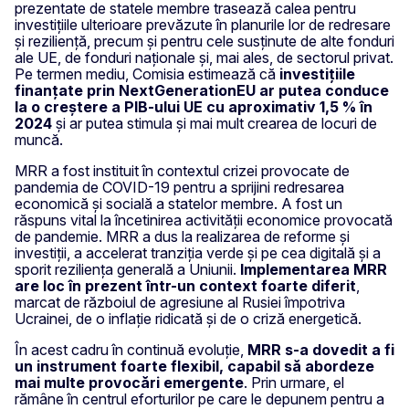
prezentate de statele membre trasează calea pentru
investițiile ulterioare prevăzute în planurile lor de redresare
și reziliență, precum și pentru cele susținute de alte fonduri
ale UE, de fonduri naționale și, mai ales, de sectorul privat.
Pe termen mediu, Comisia estimează că
investițiile
finanțate prin NextGenerationEU ar putea conduce
la o creștere a PIB-ului UE cu aproximativ 1,5 % în
2024
și ar putea stimula și mai mult crearea de locuri de
muncă.
MRR a fost instituit în contextul crizei provocate de
pandemia de COVID-19 pentru a sprijini redresarea
economică și socială a statelor membre. A fost un
răspuns vital la încetinirea activității economice provocată
de pandemie. MRR a dus la realizarea de reforme și
investiții, a accelerat tranziția verde și pe cea digitală și a
sporit reziliența generală a Uniunii.
Implementarea MRR
are loc în prezent într-un context foarte diferit
,
marcat de războiul de agresiune al Rusiei împotriva
Ucrainei, de o inflație ridicată și de o criză energetică.
În acest cadru în continuă evoluție,
MRR s-a dovedit a fi
un instrument foarte flexibil, capabil să abordeze
mai multe provocări emergente
. Prin urmare, el
rămâne în centrul eforturilor pe care le depunem pentru a