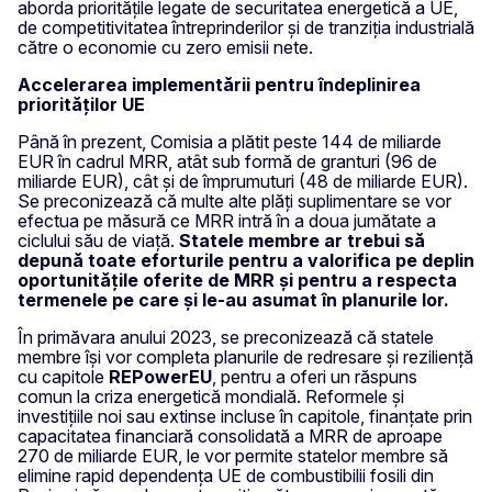
aborda prioritățile legate de securitatea energetică a UE,
de competitivitatea întreprinderilor și de tranziția industrială
către o economie cu zero emisii nete.
Accelerarea implementării pentru îndeplinirea
priorităților UE
Până în prezent, Comisia a plătit peste 144 de miliarde
EUR în cadrul MRR, atât sub formă de granturi (96 de
miliarde EUR), cât și de împrumuturi (48 de miliarde EUR).
Se preconizează că multe alte plăți suplimentare se vor
efectua pe măsură ce MRR intră în a doua jumătate a
ciclului său de viață.
Statele membre ar trebui să
depună toate eforturile pentru a valorifica pe deplin
oportunitățile oferite de MRR și pentru a respecta
termenele pe care și le-au asumat în planurile lor.
În primăvara anului 2023, se preconizează că statele
membre își vor completa planurile de redresare și reziliență
cu capitole
REPowerEU
, pentru a oferi un răspuns
comun la criza energetică mondială. Reformele și
investițiile noi sau extinse incluse în capitole, finanțate prin
capacitatea financiară consolidată a MRR de aproape
270 de miliarde EUR, le vor permite statelor membre să
elimine rapid dependența UE de combustibilii fosili din