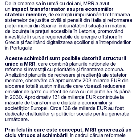
De la crearea sa în urmă cu doi ani, MRR a avut
un
impact transformator asupra economiilor
statelor membre
, de exemplu impulsionând reformarea
sistemelor de justiție civilă și penală din Italia și reformarea
pieței muncii din Spania, îmbunătățind situația în materie
de locuințe la prețuri accesibile în Letonia, promovând
investițiile în surse regenerabile de energie offshore în
Grecia și facilitând digitalizarea școlilor și a întreprinderilor
în Portugalia.
Aceste schimbări sunt posibile datorită structurii
unice a MRR
, care combină planurile naționale de
reforme și investiții cu prioritățile și finanțarea comună.
Analizând planurile de redresare și reziliență ale statelor
membre, observăm că aproximativ 203 miliarde EUR din
alocarea totală susțin măsurile care vizează reducerea
emisiilor de gaze cu efect de seră cu cel puțin 55 % până
în 2030. Aproximativ 131 de miliarde EUR contribuie la
măsurile de transformare digitală a economiilor și
societăților Europei. Circa 138 de miliarde EUR au fost
dedicate cheltuielilor și politicilor sociale pentru generația
următoare.
Prin felul în care este conceput, MRR generează un
ciclu virtuos al schimbării
, în cadrul căruia reformele