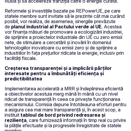
Rusia și să accelereze tranziția către o energie curată.
Reformele și investițiile bazate pe REPowerUE, pe care
statele membre sunt invitate să le prezinte cât mai curând
posibil, vor realiza, de asemenea, sinergiile prevăzute
de
planul industrial al Pactului verde al UE
. Acestea
vor finanța măsuri de promovare a ecologizării industriei,
de sprijinire a proiectelor industriale din UE cu zero emisii
nete, de stimulare a cercetării și inovării în domeniul
tehnologiilor inovatoare cu emisii zero și de sprijinire a
industriilor în fața prețurilor ridicate la energie, inclusiv prin
facilități fiscale.
Creșterea transparenței și a implicării părților
interesate pentru a îmbunătăți eficiența și
predictibilitatea
Implementarea accelerată a MRR și îndeplinirea eficientă
a obiectivelor acestuia merg mână în mână cu un nivel
ridicat de transparență în ceea ce privește funcționarea
mecanismului. Comisia depune întotdeauna eforturi pentru
a asigura cea mai mare transparență și, în acest scop, a
instituit
tabloul de bord privind redresarea și
reziliența
, care furnizează informații în timp real cu privire
la plățile efectuate și la progresele înregistrate de statele
membre.