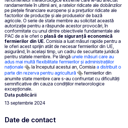
randamentele în ultimii ani, a ratelor ridicate ale dobânzilor
pe piețele financiare europene și a prețurilor ridicate ale
factorilor de producție și ale produselor de bază
agricole. O serie de state membre au solicitat această
autorizație pentru a răspunde acestor provocări, în
conformitate cu unul dintre obiectivele fundamentale ale
PAC de a le oferi o
plasă de siguranță economică
fermierilor din UE
. Comisia a luat măsuri rapide pentru a
le oferi acest sprijin atât de necesar fermierilor din UE,
asigurând, în același timp, un cadru de securitate juridică
pentru statele membre. Pe lângă
unele măsuri care au
adus mai multă flexibilitate fermierilor și administrațiilor
naționale
la începutul acestui an, Comisia
a distribuit o
parte din rezerva pentru agricultură
fermierilor din
anumite state membre care s-au confruntat cu dificultăți
semnificative din cauza condițiilor meteorologice
excepționale.
Data publicării
13 septembrie 2024
Date de contact