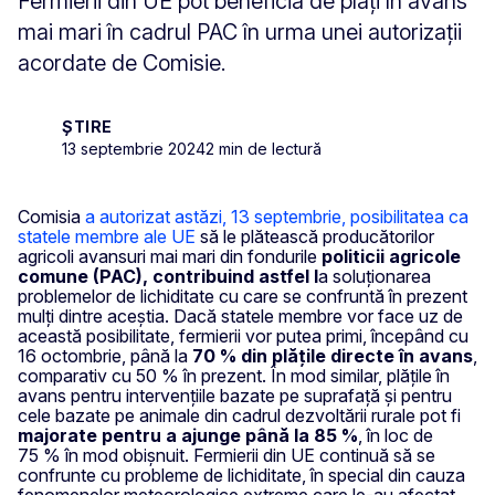
Fermierii din UE pot beneficia de plăți în avans
mai mari în cadrul PAC în urma unei autorizații
acordate de Comisie.
ȘTIRE
13 septembrie 2024
2 min de lectură
Comisia
a autorizat astăzi, 13 septembrie, posibilitatea ca
statele membre ale UE
să le plătească producătorilor
agricoli avansuri mai mari din fondurile
politicii agricole
comune (PAC), contribuind astfel l
a
soluționarea
problemelor de lichiditate cu care se confruntă în prezent
mulți dintre aceștia. Dacă statele membre vor face uz de
această posibilitate, fermierii vor putea primi, începând cu
16 octombrie, până la
70 % din plățile directe în avans
,
comparativ cu 50 % în prezent. În mod similar, plățile în
avans pentru intervențiile bazate pe suprafață și pentru
cele bazate pe animale din cadrul dezvoltării rurale pot fi
majorate pentru a ajunge până la 85 %
, în loc de
75 % în mod obișnuit. Fermierii din UE continuă să se
confrunte cu probleme de lichiditate, în special din cauza
fenomenelor meteorologice extreme care le-au afectat