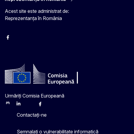
Acest site este administrat de:
Reprezentanța în România
Facebook
Instagram
Twitter
YouTube
Urmăriți Comisia Europeană
Mastodon
LinkedIn
Bluesky
Facebook
Youtube
Other
Contactați-ne
Semnalați o vulnerabilitate informatică