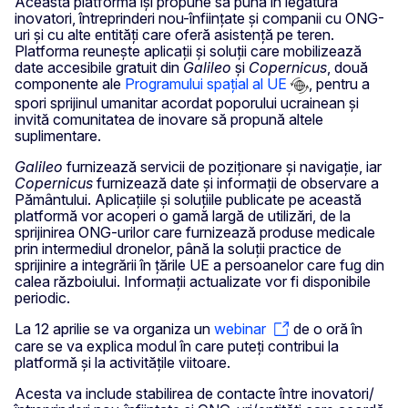
Această platformă își propune să pună în legătură
inovatori, întreprinderi nou-înființate și companii cu ONG-
uri și cu alte entități care oferă asistență pe teren.
Platforma reunește aplicații și soluții care mobilizează
date accesibile gratuit din
Galileo
și
Copernicus
, două
componente ale
Programului spațial al UE
, pentru a
spori sprijinul umanitar acordat poporului ucrainean și
invită comunitatea de inovare să propună altele
suplimentare.
Galileo
furnizează servicii de poziționare și navigație, iar
Copernicus
furnizează date și informații de observare a
Pământului. Aplicațiile și soluțiile publicate pe această
platformă vor acoperi o gamă largă de utilizări, de la
sprijinirea ONG-urilor care furnizează produse medicale
prin intermediul dronelor, până la soluții practice de
sprijinire a integrării în țările UE a persoanelor care fug din
calea războiului. Informații actualizate vor fi disponibile
periodic.
La 12 aprilie se va organiza un
webinar
de o oră în
care se va explica modul în care puteți contribui la
platformă și la activitățile viitoare.
Acesta va include stabilirea de contacte între inovatori/