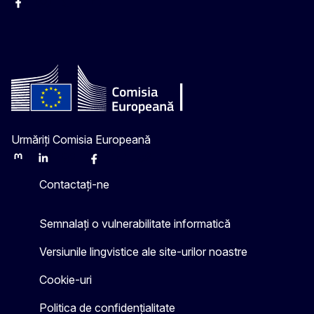
Facebook
Instagram
Twitter
YouTube
Urmăriți Comisia Europeană
Mastodon
LinkedIn
Bluesky
Facebook
Youtube
Other
Contactați-ne
Semnalați o vulnerabilitate informatică
Versiunile lingvistice ale site-urilor noastre
Cookie-uri
Politica de confidențialitate