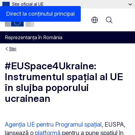
Site oficial al UE
Direct la conținutul principal
Menu
Reprezentanța în România
Știri
#EUSpace4Ukraine:
Instrumentul spațial al UE
în slujba poporului
ucrainean
Agenția UE pentru Programul spațial
, EUSPA,
lansează o
platformă
pentru a pune spațiul în