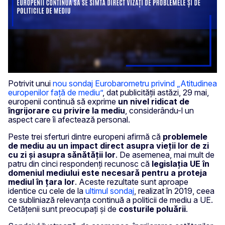
Potrivit unui
nou sondaj Eurobarometru privind „Atitudinea
europenilor față de mediu”
, dat publicității astăzi, 29 mai,
europenii continuă să exprime
un nivel ridicat de
îngrijorare cu privire la mediu
, considerându-l un
aspect care îi afectează personal.
Peste trei sferturi dintre europeni afirmă că
problemele
de mediu au un impact direct asupra vieții lor de zi
cu zi și asupra sănătății lor
. De asemenea, mai mult de
patru din cinci respondenți recunosc că
legislația UE în
domeniul mediului este necesară pentru a proteja
mediul în țara lor
. Aceste rezultate sunt aproape
identice cu cele de la
ultimul sondaj
, realizat în 2019, ceea
ce subliniază relevanța continuă a politicii de mediu a UE.
Cetățenii sunt preocupați și de
costurile poluării
.