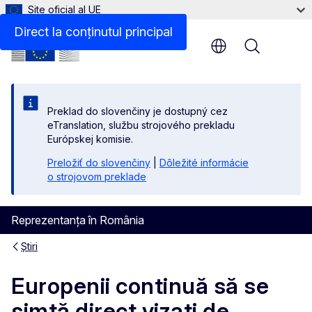
Site oficial al UE
Direct la conținutul principal
Menu
Preklad do slovenčiny je dostupný cez
eTranslation, službu strojového prekladu
Európskej komisie.
Preložiť do slovenčiny
|
Dôležité informácie
o strojovom preklade
Reprezentanța în România
Știri
Europenii continuă să se
simtă direct vizați de