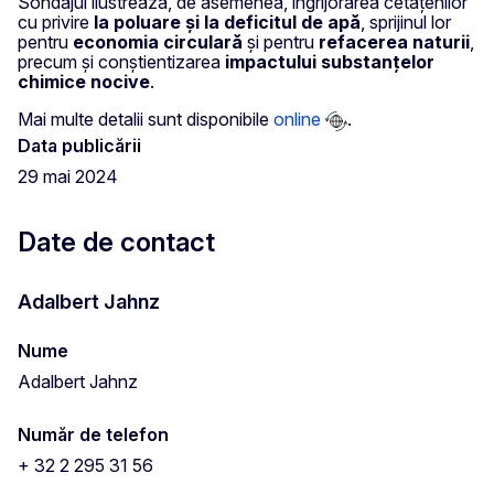
Sondajul ilustrează, de asemenea, îngrijorarea cetățenilor
cu privire
la poluare și la deficitul de apă
, sprijinul lor
pentru
economia circulară
și pentru
refacerea naturii
,
precum și conștientizarea
impactului substanțelor
chimice nocive
.
Mai multe detalii sunt disponibile
online
.
Data publicării
29 mai 2024
Date de contact
Adalbert Jahnz
Nume
Adalbert Jahnz
Număr de telefon
+ 32 2 295 31 56