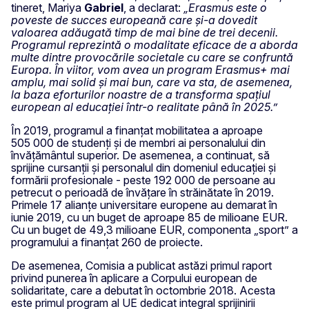
tineret, Mariya
Gabriel
, a declarat:
„Erasmus este o
poveste de succes europeană care și-a dovedit
valoarea adăugată timp de mai bine de trei decenii.
Programul reprezintă o modalitate eficace de a aborda
multe dintre provocările societale cu care se confruntă
Europa. În viitor, vom avea un program Erasmus+ mai
amplu, mai solid și mai bun, care va sta, de asemenea,
la baza eforturilor noastre de a transforma spațiul
european al educației într-o realitate până în 2025.”
În 2019, programul a finanțat mobilitatea a aproape
505 000 de studenți și de membri ai personalului din
învățământul superior. De asemenea, a continuat, să
sprijine cursanții și personalul din domeniul educației și
formării profesionale - peste 192 000 de persoane au
petrecut o perioadă de învățare în străinătate în 2019.
Primele 17 alianțe universitare europene au demarat în
iunie 2019, cu un buget de aproape 85 de milioane EUR.
Cu un buget de 49,3 milioane EUR, componenta „sport” a
programului a finanțat 260 de proiecte.
De asemenea, Comisia a publicat astăzi primul raport
privind punerea în aplicare a Corpului european de
solidaritate, care a debutat în octombrie 2018. Acesta
este primul program al UE dedicat integral sprijinirii