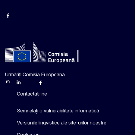
Facebook
Instagram
Twitter
YouTube
Urmăriți Comisia Europeană
Mastodon
LinkedIn
Bluesky
Facebook
Youtube
Other
Contactați-ne
Semnalați o vulnerabilitate informatică
Versiunile lingvistice ale site-urilor noastre
Cookie-uri