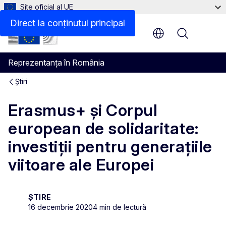
Site oficial al UE
Direct la conținutul principal
Menu
Reprezentanța în România
Știri
Erasmus+ și Corpul
european de solidaritate:
investiții pentru generațiile
viitoare ale Europei
ȘTIRE
16 decembrie 2020
4 min de lectură