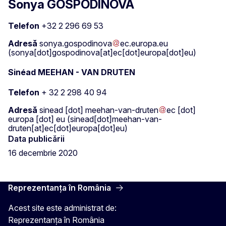
Sonya GOSPODINOVA
Telefon
+32 2 296 69 53
Adresă
sonya
.
gospodinova
ec
.
europa
.
eu
(sonya[dot]gospodinova[at]ec[dot]europa[dot]eu)
Sinéad MEEHAN - VAN DRUTEN
Telefon
+ 32 2 298 40 94
Adresă
sinead
[dot]
meehan-van-druten
ec
[dot]
europa
[dot]
eu
(sinead[dot]meehan-van-
druten[at]ec[dot]europa[dot]eu)
Data publicării
16 decembrie 2020
Reprezentanța în România
Acest site este administrat de:
Reprezentanța în România