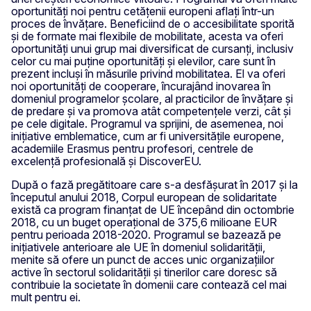
oportunități noi pentru cetățenii europeni aflați într-un
proces de învățare. Beneficiind de o accesibilitate sporită
și de formate mai flexibile de mobilitate, acesta va oferi
oportunități unui grup mai diversificat de cursanți, inclusiv
celor cu mai puține oportunități și elevilor, care sunt în
prezent incluși în măsurile privind mobilitatea. El va oferi
noi oportunități de cooperare, încurajând inovarea în
domeniul programelor școlare, al practicilor de învățare și
de predare și va promova atât competențele verzi, cât și
pe cele digitale. Programul va sprijini, de asemenea, noi
inițiative emblematice, cum ar fi universitățile europene,
academiile Erasmus pentru profesori, centrele de
excelență profesională și DiscoverEU.
După o fază pregătitoare care s-a desfășurat în 2017 și la
începutul anului 2018, Corpul european de solidaritate
există ca program finanțat de UE începând din octombrie
2018, cu un buget operațional de 375,6 milioane EUR
pentru perioada 2018-2020. Programul se bazează pe
inițiativele anterioare ale UE în domeniul solidarității,
menite să ofere un punct de acces unic organizațiilor
active în sectorul solidarității și tinerilor care doresc să
contribuie la societate în domenii care contează cel mai
mult pentru ei.