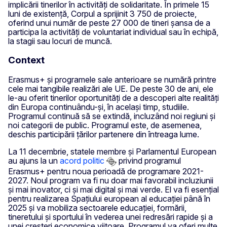
implicării tinerilor în activități de solidaritate. În primele 15
luni de existență, Corpul a sprijinit 3 750 de proiecte,
oferind unui număr de peste 27 000 de tineri șansa de a
participa la activități de voluntariat individual sau în echipă,
la stagii sau locuri de muncă.
Context
Erasmus+ și programele sale anterioare se numără printre
cele mai tangibile realizări ale UE. De peste 30 de ani, ele
le-au oferit tinerilor oportunități de a descoperi alte realități
din Europa continuându-și, în același timp, studiile.
Programul continuă să se extindă, incluzând noi regiuni și
noi categorii de public. Programul este, de asemenea,
deschis participării țărilor partenere din întreaga lume.
La 11 decembrie, statele membre și Parlamentul European
au ajuns la un
acord politic
privind programul
Erasmus+ pentru noua perioadă de programare 2021-
2027. Noul program va fi nu doar mai favorabil incluziunii
și mai inovator, ci și mai digital și mai verde. El va fi esențial
pentru realizarea Spațiului european al educației până în
2025 și va mobiliza sectoarele educației, formării,
tineretului și sportului în vederea unei redresări rapide și a
unei creșteri economice viitoare. Programul va oferi multe