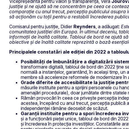
Vicepreședinta pentru valori și transparență, Věra
Jourov
justiție și ne ajută să ne concentrăm pe ceea ce contează
comparație cu anul trecut, percepția publicului asupra 
să acționăm cu toții pentru a restabili încrederea publicul
Comisarul pentru justiție, Didier
Reynders
, a adăugat:
Est
comunitatea justiției din Europa. În ultimul deceniu, ta
informații de înaltă calitate. Tabloul de bord ne ajută să
obiective și de înaltă calitate reprezintă o bază esențială
Principalele constatări ale ediției din 2022 a tabloul
Posibilități de îmbunătățire a digitalizării sistem
transformare digitală, tabloul de bord din 2022 țin
normală a instanțelor, garantând, în același timp, un a
membre să accelereze reformele de modernizare în ac
Grade diferite de accesibilitate la justiție pen
măsurile instituite pentru a sprijini persoanele cu hand
amenajări procedurale), doar jumătate dintre statele 
Rămân provocări în ceea ce privește percepția indepen
acestea, începând cu anul trecut, percepția publică 
independenței rămâne deosebit de scăzut.
Garanții instituite pentru a spori încrederea inv
și a funcționării pieței unice, tabloul de bord din 2022
și încrederea în protecția investițiilor. Constatările
pentru pierderile cauzate de decizii administrative s