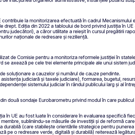
UE contribuie la monitorizarea efectuată în cadrul Mecanismului eu
 de drept. Ediția din 2022 a tabloului de bord privind justiția în
u judecători), a căror utilitate a reieșit în cursul pregătirii rap
rilor naționale de redresare și reziliență.
tilizat de Comisie pentru a monitoriza reformele justiției în stat
rd se axează pe cele trei elemente principale ale unui sistem jud
ta de soluționare a cauzelor și numărul de cauze pendinte.
fi asistența judiciară și taxele judiciare), formarea, bugetul, resu
ependenței sistemului judiciar în rândul publicului larg și al întrepr
te din două sondaje Eurobarometru privind modul în care publicul 
tiția în UE au fost luate în considerare în evaluarea specifică f
lor membre, subliniindu-se măsurile de investiții și de reformă c
a durabilă (care stabilește orientările strategice pentru punerea 
pe o redresare verde, digitală și durabilă) reiterează legătura d