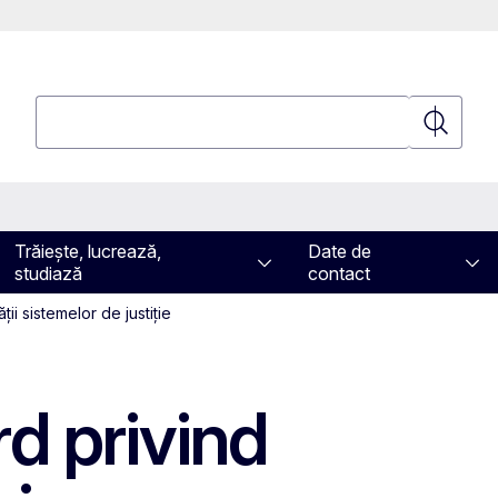
Căutați
Căutați
Trăiește, lucrează,
Date de
studiază
contact
ții sistemelor de justiție
rd privind