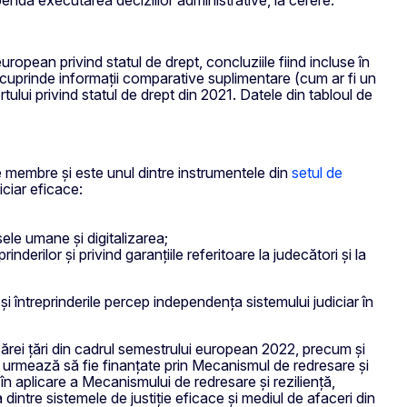
ropean privind statul de drept, concluziile fiind incluse în
 UE cuprinde informații comparative suplimentare (cum ar fi un
ortului privind statul de drept din 2021. Datele din tabloul de
ele membre și este unul dintre instrumentele din
setul de
iciar eficace:
rsele umane și digitalizarea;
inderilor și privind garanțiile referitoare la judecători și la
și întreprinderile percep independența sistemului judiciar în
iecărei țări din cadrul semestrului european 2022, precum și
are urmează să fie finanțate prin Mecanismul de redresare și
în aplicare a Mecanismului de redresare și reziliență,
intre sistemele de justiție eficace și mediul de afaceri din