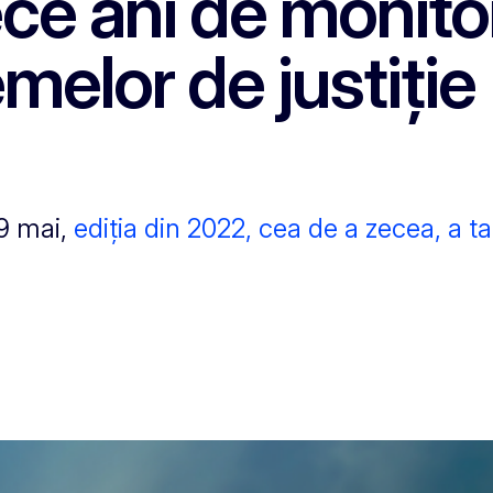
zece ani de monito
emelor de justiție
19 mai,
ediția din 2022, cea de a zecea, a t