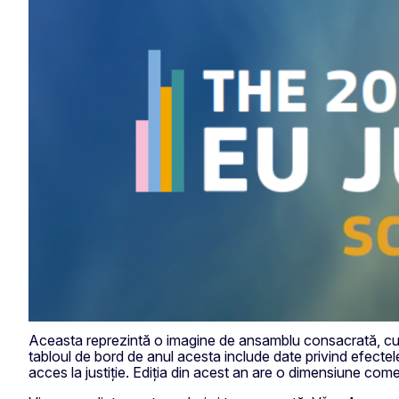
Aceasta reprezintă o imagine de ansamblu consacrată, cu da
tabloul de bord de anul acesta include date privind efecte
acces la justiție. Ediția din acest an are o dimensiune com