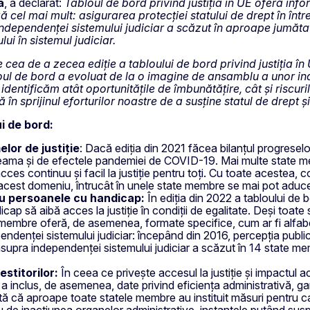
á
, a declarat:
Tabloul de bord privind justiția în UE oferă info
 cel mai mult: asigurarea protecției statului de drept în înt
independenței sistemului judiciar a scăzut în aproape jumăta
ui în sistemul judiciar.
e cea de a zecea ediție a tabloului de bord privind justiția î
bloul de bord a evoluat de la o imagine de ansamblu a unor in
 identificăm atât oportunitățile de îmbunătățire, cât și riscur
 în sprijinul eforturilor noastre de a susține statul de drept și
ui de bord:
elor de justiție
: Dacă ediția din 2021 făcea bilanțul progreselor
e seama și de efectele pandemiei de COVID-19. Mai multe state 
cces continuu și facil la justiție pentru toți. Cu toate acestea, c
est domeniu, întrucât în unele state membre se mai pot aduce 
tru persoanele cu handicap:
În ediția din 2022 a tabloului de b
icap să aibă acces la justiție în condiții de egalitate. Deși toate
membre oferă, de asemenea, formate specifice, cum ar fi alfabetu
denței sistemului judiciar: începând din 2016, percepția public
asupra independenței sistemului judiciar a scăzut în 14 state me
estitorilor:
În ceea ce privește accesul la justiție și impactul ac
 a inclus, de asemenea, date privind eficiența administrativă, gar
 arată că aproape toate statele membre au instituit măsuri pentru 
au de inacțiunea organelor administrative, instanțele putând susp