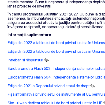
statele membre. Buna funcționare și independența deplină a si
lansa proiecte de investiții.
În cadrul programului „Justiție” 2021-2027, UE pune la dis
asemenea, la îmbunătățirea eficacității sistemelor naționale 
asigurarea accesului efectiv la justiție pentru cetățeni și î
învățarea reciprocă, cooperarea judiciară și sensibilizarea.
Informații suplimentare
Ediția din 2022 a tabloului de bord privind justiția în Uniu
Ediția din 2022 a tabloului de bord privind justiția în Uniu
Întrebări și răspunsuri
Eurobarometru Flash 503. Independența sistemelor judiciare
Eurobarometru Flash 504. Independența sistemelor judiciare
Ediția din 2021 a Raportului privind statul de drept
Fișă informativă privind setul de instrumente al UE pentru a
Site-ul web dedicat tabloului de bord privind justiția în UE