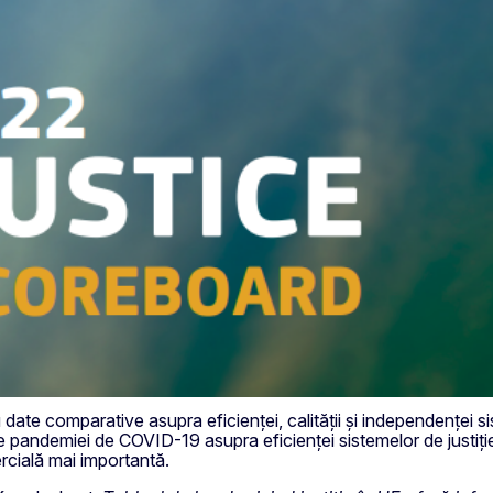
te comparative asupra eficienței, calității și independenței sis
le pandemiei de COVID-19 asupra eficienței sistemelor de justiț
ercială mai importantă.