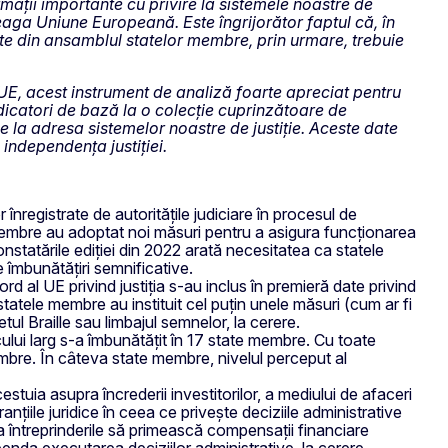
rmații importante cu privire la sistemele noastre de
reaga Uniune Europeană. Este îngrijorător faptul că, în
te din ansamblul statelor membre, prin urmare, trebuie
n UE, acest instrument de analiză foarte apreciat pentru
dicatori de bază la o colecție cuprinzătoare de
ile la adresa sistemelor noastre de justiție. Aceste date
 independența justiției.
 înregistrate de autoritățile judiciare în procesul de
membre au adoptat noi măsuri pentru a asigura funcționarea
onstatările ediției din 2022 arată necesitatea ca statele
îmbunătățiri semnificative.
ord al UE privind justiția s-au inclus în premieră date privind
 statele membre au instituit cel puțin unele măsuri (cum ar fi
l Braille sau limbajul semnelor, la cerere.
ului larg s-a îmbunătățit în 17 state membre. Cu toate
mbre. În câteva state membre, nivelul perceput al
estuia asupra încrederii investitorilor, a mediului de afaceri
anțiile juridice în ceea ce privește deciziile administrative
ca întreprinderile să primească compensații financiare
enda executarea deciziilor administrative, la cerere.