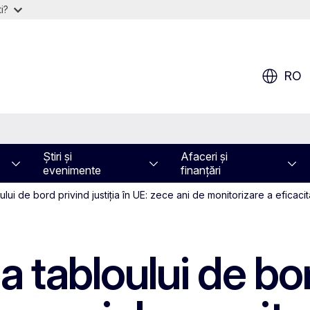
i?
RO
Știri și
Afaceri și
evenimente
finanțări
ului de bord privind justiția în UE: zece ani de monitorizare a eficacită
a tabloului de bo