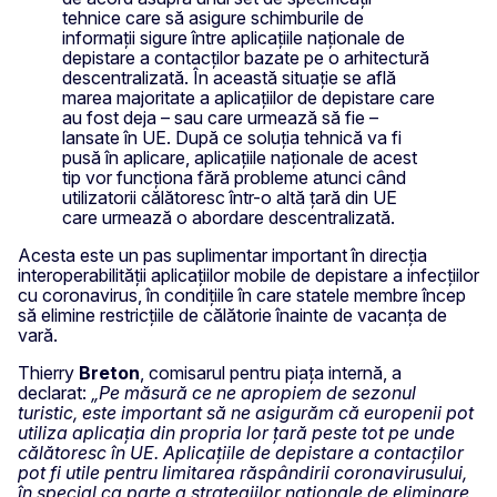
tehnice care să asigure schimburile de
informații sigure între aplicațiile naționale de
depistare a contacților bazate pe o arhitectură
descentralizată. În această situație se află
marea majoritate a aplicațiilor de depistare care
au fost deja – sau care urmează să fie –
lansate în UE. După ce soluția tehnică va fi
pusă în aplicare, aplicațiile naționale de acest
tip vor funcționa fără probleme atunci când
utilizatorii călătoresc într-o altă țară din UE
care urmează o abordare descentralizată.
Acesta este un pas suplimentar important în direcția
interoperabilității aplicațiilor mobile de depistare a infecțiilor
cu coronavirus, în condițiile în care statele membre încep
să elimine restricțiile de călătorie înainte de vacanța de
vară.
Thierry
Breton
, comisarul pentru piața internă, a
declarat:
„Pe măsură ce ne apropiem de sezonul
turistic, este important să ne asigurăm că europenii pot
utiliza aplicația din propria lor țară peste tot pe unde
călătoresc în UE. Aplicațiile de depistare a contacților
pot fi utile pentru limitarea răspândirii coronavirusului,
în special ca parte a strategiilor naționale de eliminare