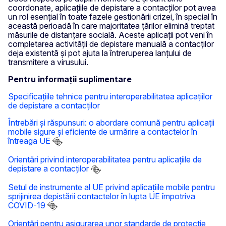
coordonate, aplicațiile de depistare a contacților pot avea
un rol esențial în toate fazele gestionării crizei, în special în
această perioadă în care majoritatea țărilor elimină treptat
măsurile de distanțare socială. Aceste aplicații pot veni în
completarea activității de depistare manuală a contacților
deja existentă și pot ajuta la întreruperea lanțului de
transmitere a virusului.
Pentru informații suplimentare
Specificațiile tehnice pentru interoperabilitatea aplicațiilor
de depistare a contacților
Întrebări și răspunsuri: o abordare comună pentru aplicații
mobile sigure și eficiente de urmărire a contactelor în
întreaga UE
Orientări privind interoperabilitatea pentru aplicațiile de
depistare a contacților
Setul de instrumente al UE privind aplicațiile mobile pentru
sprijinirea depistării contactelor în lupta UE împotriva
COVID-19
Orientări pentru asigurarea unor standarde de protecție