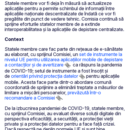
Statele membre vor fi deja în măsură să actualizeze
aplicațiile pentru a permite schimbul de informații între
aplicațiile naționale descentralizate de îndată ce vor fi
pregătite din punct de vedere tehnic. Comisia continuă să
sprijine eforturile statelor membre de a extinde
interoperabilitatea și la aplicațiile de depistare centralizate.
Context
Statele membre care fac parte din rețeaua de e-sănătate
au elaborat, cu sprijinul Comisiei, un
set de instrumente la
nivelul UE pentru utilizarea aplicațiilor mobile de depistare
a contacților și de avertizare
ca răspuns la pandemia
de COVID-19; setul de instrumente a fost însoțit și
de
orientări privind protecția datelor
pentru aplicațiile
mobile. Acesta face parte dintr-o abordare comună
coordonată de sprijinire a eliminării treptate a măsurilor de
limitare a mișcării persoanelor,
prevăzută într-o
recomandare a Comisiei
.
De la izbucnirea pandemiei de COVID-19, statele membre,
cu sprijinul Comisiei, au evaluat diverse soluții digitale din
perspectiva eficacității, a securității, a protecției vieții
private și a protecției datelor pentru a face față crizei.
Dacă respectă pe deplin normele UE și sunt bine