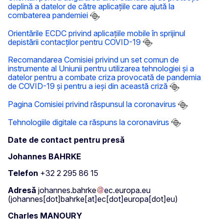
deplină a datelor de către aplicațiile care ajută la
combaterea pandemiei
Orientările ECDC privind aplicațiile mobile în sprijinul
depistării contacților pentru COVID-19
Recomandarea Comisiei privind un set comun de
instrumente al Uniunii pentru utilizarea tehnologiei și a
datelor pentru a combate criza provocată de pandemia
de COVID-19 și pentru a ieși din această criză
Pagina Comisiei privind răspunsul la coronavirus
Tehnologiile digitale ca răspuns la coronavirus
Date de contact pentru presă
Johannes BAHRKE
Telefon
+32 2 295 86 15
Adresă
johannes
.
bahrke
ec
.
europa
.
eu
(johannes[dot]bahrke[at]ec[dot]europa[dot]eu)
Charles MANOURY