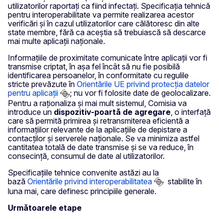
utilizatorilor raportați ca fiind infectați. Specificația tehnică
pentru interoperabilitate va permite realizarea acestor
verificări și în cazul utilizatorilor care călătoresc din alte
state membre, fără ca aceștia să trebuiască să descarce
mai multe aplicații naționale.
Informațiile de proximitate comunicate între aplicații vor fi
transmise criptat, în așa fel încât să nu fie posibilă
identificarea persoanelor, în conformitate cu regulile
stricte prevăzute în
Orientările UE privind protecția datelor
pentru aplicații
; nu vor fi folosite date de geolocalizare.
Pentru a raționaliza și mai mult sistemul, Comisia va
introduce un
dispozitiv-poartă de agregare
, o interfață
care să permită primirea și retransmiterea eficientă a
informațiilor relevante de la aplicațiile de depistare a
contacților și serverele naționale. Se va minimiza astfel
cantitatea totală de date transmise și se va reduce, în
consecință, consumul de date al utilizatorilor.
Specificațiile tehnice convenite astăzi au la
bază
Orientările privind interoperabilitatea
stabilite în
luna mai, care definesc principiile generale.
Următoarele etape