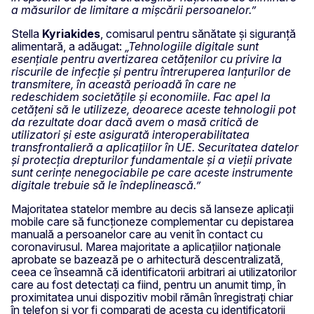
a măsurilor de limitare a mișcării persoanelor.”
Stella
Kyriakides
, comisarul pentru sănătate și siguranță
alimentară, a adăugat:
„Tehnologiile digitale sunt
esențiale pentru avertizarea cetățenilor cu privire la
riscurile de infecție și pentru întreruperea lanțurilor de
transmitere, în această perioadă în care ne
redeschidem societățile și economiile. Fac apel la
cetățeni să le utilizeze, deoarece aceste tehnologii pot
da rezultate doar dacă avem o masă critică de
utilizatori și este asigurată interoperabilitatea
transfrontalieră a aplicațiilor în UE. Securitatea datelor
și protecția drepturilor fundamentale și a vieții private
sunt cerințe nenegociabile pe care aceste instrumente
digitale trebuie să le îndeplinească.”
Majoritatea statelor membre au decis să lanseze aplicații
mobile care să funcționeze complementar cu depistarea
manuală a persoanelor care au venit în contact cu
coronavirusul. Marea majoritate a aplicațiilor naționale
aprobate se bazează pe o arhitectură descentralizată,
ceea ce înseamnă că identificatorii arbitrari ai utilizatorilor
care au fost detectați ca fiind, pentru un anumit timp, în
proximitatea unui dispozitiv mobil rămân înregistrați chiar
în telefon și vor fi comparați de acesta cu identificatorii