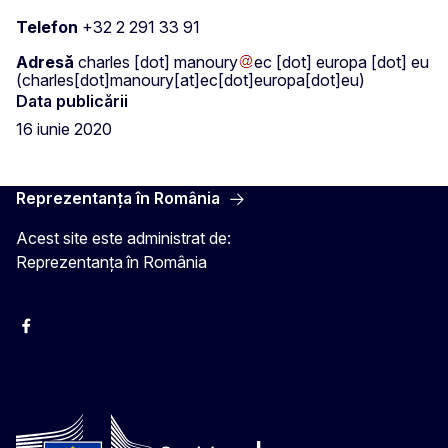
Telefon
+32 2 291 33 91
Adresă
charles
[dot]
manoury
ec
[dot]
europa
[dot]
eu
(charles[dot]manoury[at]ec[dot]europa[dot]eu)
Data publicării
16 iunie 2020
Reprezentanța în România
Acest site este administrat de:
Reprezentanța în România
Facebook
Instagram
Twitter
YouTube