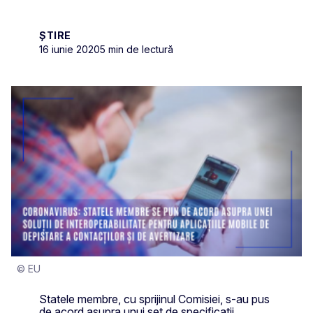
ȘTIRE
16 iunie 2020
5 min de lectură
© EU
Statele membre, cu sprijinul Comisiei, s-au pus
de acord asupra unui set de specificații