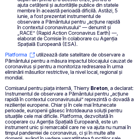
ajuta cetățenii și autoritățile publice din statele
membre în această perioadă dificilă. Astăzi, 5
iunie, a fost prezentat instrumentul de
observare a Pământului pentru „acțiune rapidă
în contextul coronavirusului” — denumit și
„RACE” (Rapid Action Coronavirus Earth) —,
elaborat de Comisie în colaborare cu Agenția
Spațială Europeană (ESA).
Platforma
utilizează date satelitare de observare a
Pământului pentru a măsura impactul blocajului cauzat de
coronavirus și pentru a monitoriza redresarea în urma
eliminării măsurilor restrictive, la nivel local, regional și
mondial.
Comisarul pentru piața internă, Thierry
Breton
, a declarat:
Instrumentul de observare a Pământului pentru „acțiune
rapidă în contextul coronavirusului” reprezintă o dovadă a
rezilienței europene. Chiar și în cele mai întunecate
perioade, europenii găsesc întotdeauna soluții pentru
situațiile cele mai dificile. Platforma, dezvoltată în
cooperare cu Agenția Spațială Europeană, este un
instrument unic și remarcabil care ne va ajuta nu numai în
timpul pandemiei de coronavirus, ci și în multe alte
domenii, având în vedere versatilitatea funcțiilor sale,