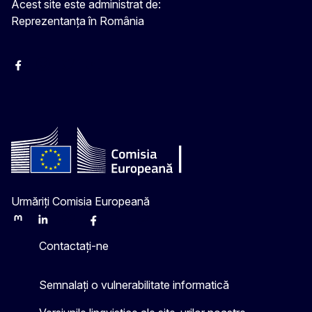
Acest site este administrat de:
Reprezentanța în România
Facebook
Instagram
Twitter
YouTube
Urmăriți Comisia Europeană
Mastodon
LinkedIn
Bluesky
Facebook
Youtube
Other
Contactați-ne
Semnalați o vulnerabilitate informatică