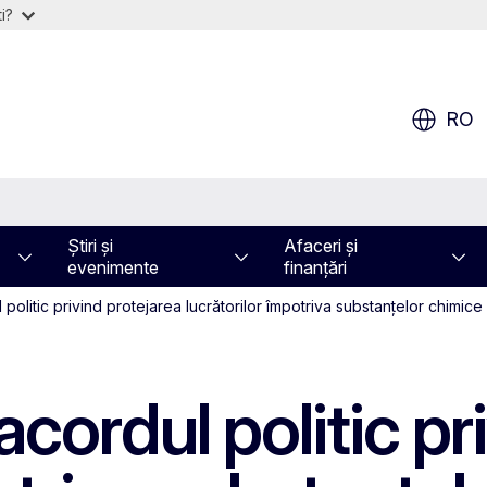
i?
RO
Știri și
Afaceri și
evenimente
finanțări
 politic privind protejarea lucrătorilor împotriva substanțelor chimi
cordul politic pr