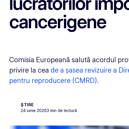
lucrătorilor îm
cancerigene
Comisia Europeană salută acordul prov
privire la cea
de a șasea revizuire a Dir
pentru reproducere (CMRD).
ȘTIRE
24 iunie 2026
3 min de lectură