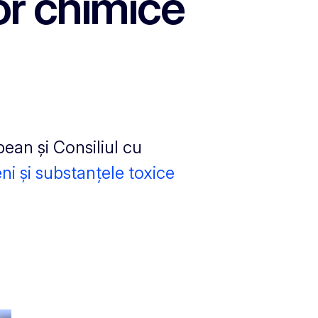
or chimice
ean și Consiliul cu
ni și substanțele toxice