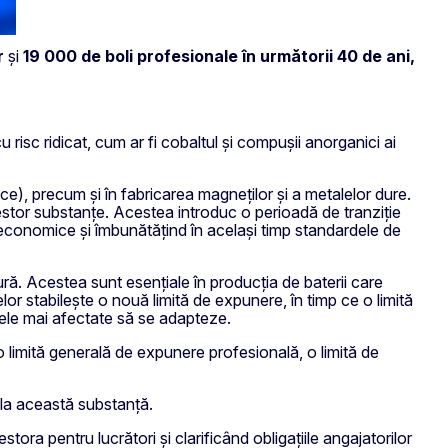
r
și
19 000 de boli profesionale în următorii 40 de ani,
 risc ridicat,
cum ar fi cobaltul și compușii anorganici ai
ice), precum și în fabricarea magneților și a metalelor dure.
acestor substanțe. Acestea introduc o perioadă de tranziție
le economice și îmbunătățind în același timp standardele de
ură. Acestea sunt esențiale în producția de baterii care
r stabilește o nouă limită de expunere, în timp ce o limită
 cele mai afectate să se adapteze.
 o limită generală de expunere profesională, o limită de
ă la această substanță.
estora pentru lucrători și clarificând obligațiile angajatorilor