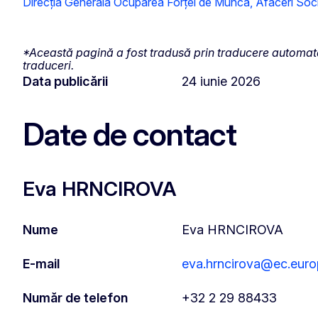
Direcția Generală Ocuparea Forței de Muncă, Afaceri Socia
*Această pagină a fost tradusă prin traducere automată.
traduceri.
Data publicării
24 iunie 2026
Date de contact
Eva HRNCIROVA
Nume
Eva HRNCIROVA
E-mail
eva.hrncirova@ec.euro
Număr de telefon
+32 2 29 88433