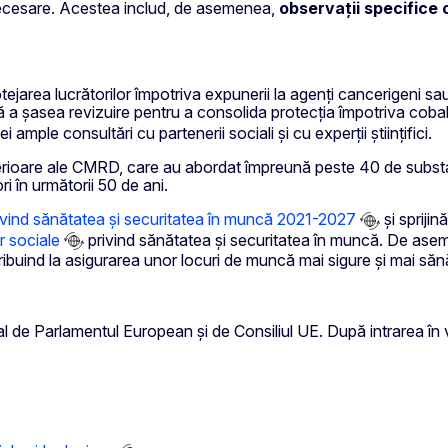
 necesare. Acestea includ, de asemenea,
observații specifice
tejarea lucrătorilor împotriva expunerii la agenți cancerigeni s
a șasea revizuire pentru a consolida protecția împotriva cobalt
mple consultări cu partenerii sociali și cu experții științifici.
terioare ale CMRD, care au abordat împreună peste 40 de subst
ri în următorii 50 de ani.
rivind sănătatea și securitatea în muncă 2021-2027
și spriji
r sociale
privind sănătatea și securitatea în muncă. De asem
ibuind la asigurarea unor locuri de muncă mai sigure și mai săn
l de Parlamentul European și de Consiliul UE. După intrarea în v