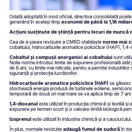
Odată adoptată în mod oficial, directiva consolidată poat
generând în același timp
economii de până la 1,16 milia
Acțiuni susținute de știință pentru locuri de muncă
Cea de a șasea revizuire a CMRD stabilește
norme mai cl
cobaltului, hidrocarburile aromatice policiclice (HAP), 1,4-
Cobaltul și compușii anorganici ai cobaltului
sunt util
Noile norme introduc limite de expunere profesională atât pe
de 6 ani, cu limite mai ridicate, pentru a permite industrii
siguranță și protecția lucrătorilor.
Hidrocarburile aromatice policiclice (HAP)
se găsesc î
stochează energia produsă de turbinele eoliene, semiconduct
temporară de două ori mai mare se va aplica timp de 7 ani d
1,4-dioxanul
este utilizat în producția chimică și textilă ș
expunere pe termen scurt și o valoare-limită biologică pe
Izoprenul
este utilizat în industria chimică și a cauciucul
În plus, normele
revizuite
adaugă fumul de sudură
în dom