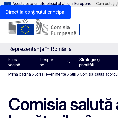
Acesta este un site oficial al Uniunii Europene
Cum puteți șt
Direct la conținutul principal
Reprezentanța în România
Prima
Despre
Strategie și
pagină
noi
priorități
Prima pagină
Știri și evenimente
Știri
Comisia salută acordul
Comisia salută a