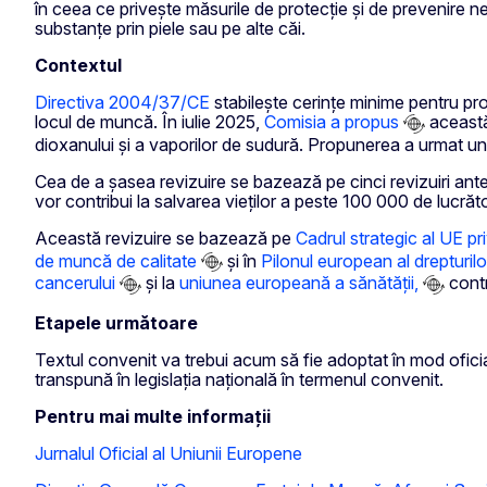
în ceea ce privește măsurile de protecție și de prevenire
substanțe prin piele sau pe alte căi.
Contextul
Directiva 2004/37/CE
stabilește cerințe minime pentru pro
locul de muncă. În
iulie 2025,
Comisia a propus
această 
dioxanului și a vaporilor de sudură. Propunerea a urmat unei a
Cea de a șasea revizuire se bazează pe cinci revizuiri an
vor contribui la salvarea vieților a peste 100 000 de lucrăto
Această revizuire se bazează pe
Cadrul strategic al UE p
de muncă de calitate
și în
Pilonul european al drepturilo
cancerului
și la
uniunea europeană a sănătății,
contr
Etapele următoare
Textul convenit va trebui acum să fie adoptat în mod oficia
transpună în legislația națională în termenul convenit.
Pentru mai multe informații
Jurnalul Oficial al Uniunii Europene