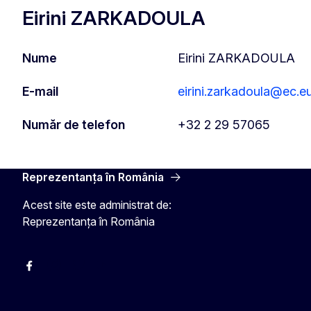
Eirini ZARKADOULA
Nume
Eirini ZARKADOULA
E-mail
eirini.zarkadoula@ec.e
Număr de telefon
+32 2 29 57065
Reprezentanța în România
Acest site este administrat de:
Reprezentanța în România
Facebook
Instagram
Twitter
YouTube