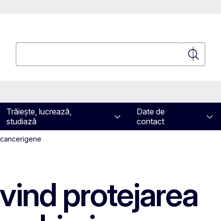
Căutați
Căutați
Trăiește, lucrează,
Date de
studiază
contact
ce cancerigene
ivind protejarea