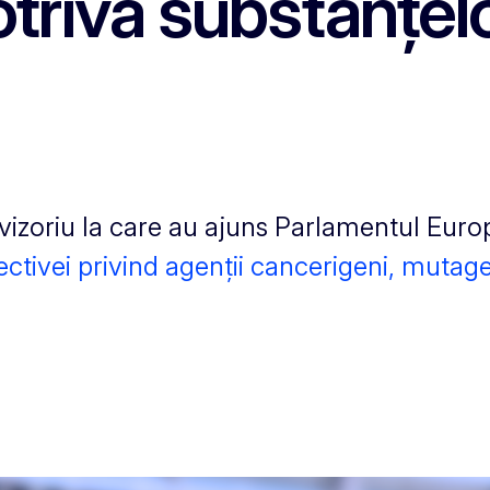
potriva substanțel
izoriu la care au ajuns Parlamentul Europ
ectivei privind agenții cancerigeni, mutage