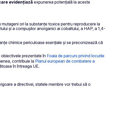
 care evidențiază
expunerea potențială la aceste
au mutageni ori la substanțe toxice pentru reproducere la
ului și a compușilor anorganici ai cobaltului, a HAP, a 1,4-
anțe chimice periculoase esențiale și se preconizează că
nă obiectivele prezentate în
Foaia de parcurs privind locurile
enea, contribuie la
Planul european de combatere a
ătoase în întreaga UE.
igoare a directivei, statele membre vor trebui să o