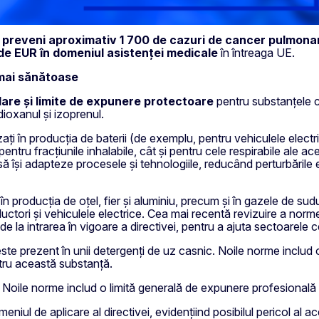
e
preveni aproximativ 1 700 de cazuri de cancer pulmona
rde EUR în domeniul asistenței medicale
în întreaga UE.
 mai sănătoase
are și limite de expunere protectoare
pentru substanțele cu
dioxanul și izoprenul.
izați în producția de baterii (de exemplu, pentru vehiculele electr
ntru fracțiunile inhalabile, cât și pentru cele respirabile ale 
lor să își adapteze procesele și tehnologiile, reducând perturbări
n producția de oțel, fier și aluminiu, precum și în gazele de sud
ori și vehiculele electrice. Cea mai recentă revizuire a normelo
e la intrarea în vigoare a directivei, pentru a ajuta sectoarele
i este prezent în unii detergenți de uz casnic. Noile norme includ
ntru această substanță.
ui. Noile norme includ o limită generală de expunere profesional
eniul de aplicare al directivei,
evidențiind posibilul pericol al ac