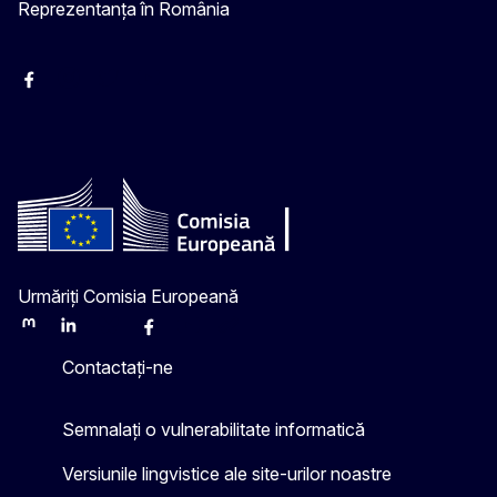
Reprezentanța în România
Facebook
Instagram
Twitter
YouTube
Urmăriți Comisia Europeană
Mastodon
LinkedIn
Bluesky
Facebook
Youtube
Other
Contactați-ne
Semnalați o vulnerabilitate informatică
Versiunile lingvistice ale site-urilor noastre