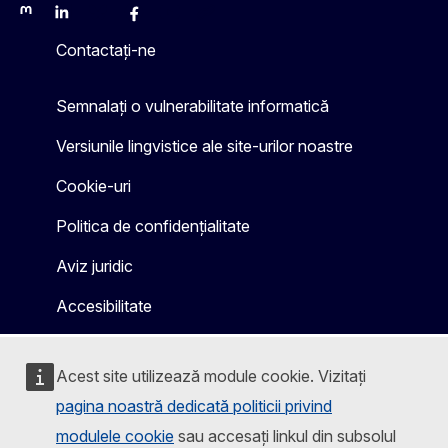
Mastodon
LinkedIn
Bluesky
Facebook
Youtube
Other
Contactați-ne
Semnalați o vulnerabilitate informatică
Versiunile lingvistice ale site-urilor noastre
Cookie-uri
Politica de confidențialitate
Aviz juridic
Accesibilitate
Acest site utilizează module cookie. Vizitați
pagina noastră dedicată politicii privind
modulele cookie
sau accesați linkul din subsolul