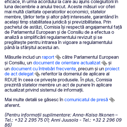
eficace, în urma acordului la care au ajuns colegiuitorii în
luna decembrie a anului trecut. Aceste măsuri vor oferi
mai multă claritate operatorilor economici, statelor
membre, țărilor terțe și altor părți interesate, garantând în
același timp stabilitatea juridică și previzibilitatea. Prin
pachetul de astăzi, Comisia își respectă angajamentul față
de Parlamentul European și de Consiliu de a efectua o
analiză a simplificării regulamentului revizuit și se
pregătește pentru intrarea în vigoare a regulamentului
până la sfârșitul acestui an.
Măsurile includ un
raport
către Parlamentul European
și Consiliu, un
document de orientare actualizat
și
un
document cu întrebări frecvente
, precum și un
proiect
de act delegat
referitor la domeniul de aplicare al
RDUE în ceea ce privește produsele. În plus, Comisia
prezintă statelor membre un act de punere în aplicare
actualizat privind sistemul de informații.
Mai multe detalii se găsesc în
comunicatul de presă
aferent.
(Pentru informații suplimentare: Anna-Kaisa Itkonen –
Tel.: +32 2 295 75 01; Anni Juusola - Tel.: +32 2 296 09
86)