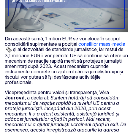
Din această sumă, 1 milion EUR se vor aloca în scopul
consolidării suplimentare a poziției
consiliilor mass-media
și al dezvoltării de standarde jurnalistice, iar restul de
3,1 milioane EUR îi vor permite UE să continue să ofere un
mecanism de reacție rapidă menit să protejeze jurnaliștii
amenințați după 2023. Acest mecanism cuprinde
instrumente concrete cu ajutorul cărora jurnaliștii expuși
riscului vor putea să își desfășoare activitățile
profesionale.
Vicepreședinta pentru valori și transparență, Věra
Jourová
, a declarat:
Suntem hotărâți să consolidăm
mecanismul de reacție rapidă la nivelul UE pentru a
proteja jurnaliștii. Începând din 2020, prin acest
mecanism li s-a oferit asistență, asistență juridică și
adăpost jurnaliștilor aflați în pericol. Mai recent,
mecanismul a ajutat jurnaliști ucraineni aflați în exil. De
asemenea, acesta înregistrează atacurile la adresa