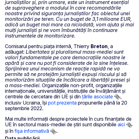
jurnaliștilor și, prin urmare, este un instrument esențial
de supraveghere a modului în care recomandările
noastre privind siguranța jurnaliștilor fac obiectul unei
monitorizări pe teren. Cu un buget de 3,1 milioane EUR,
adică un buget mai mare ca niciodată, vom ajuta și mai
mulți jurnaliști și ne vom îmbunătăți în continuare
instrumentele de monitorizare.
Comisarul pentru piața internă, Thierry
Breton
, a
adăugat:
Libertatea și pluralismul mass-mediei sunt
valori fundamentale pe care democrațiile noastre le
apără și care nu pot fi considerate de la sine înțelese.
Sprijinirea unui mecanism de reacție rapidă ne va
permite să ne protejăm jurnaliștii expuși riscului și să
monitorizăm situațiile de încălcare a libertății presei și
a mass-mediei.
Organizațiile non-profit, organizațiile
internaționale, universitățile, instituțiile de învățământ și
centrele de cercetare din UE și din
țările asociate
,
inclusiv Ucraina, își
pot prezenta
propunerile până la 20
septembrie 2022.
Mai multe informații despre proiectele în curs finanțate de
UE în sectorul mass-mediei de știri sunt disponibile
aici
și în
fișa informativă
.
Data publicării