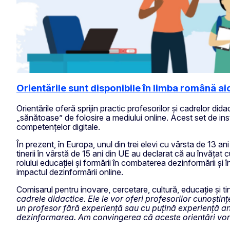
Orientările sunt disponibile în limba română aic
Orientările oferă sprijin practic profesorilor și cadrelor dida
„sănătoase” de folosire a mediului online. Acest set de in
competențelor digitale.
În prezent, în Europa, unul din trei elevi cu vârsta de 13 a
tinerii în vârstă de 15 ani din UE au declarat că au învățat
rolului educației și formării în combaterea dezinformării și 
impactul dezinformării online.
Comisarul pentru inovare, cercetare, cultură, educație și t
cadrele didactice. Ele le vor oferi profesorilor cunoștinț
un profesor fără experiență sau cu puțină experiență an
dezinformarea. Am convingerea că aceste orientări vor