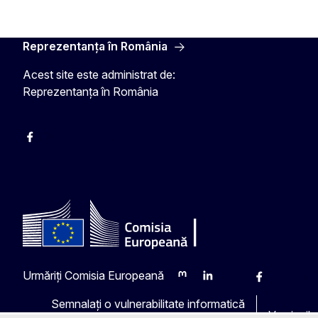
Reprezentanța în România
Acest site este administrat de:
Reprezentanța în România
Facebook
Instagram
Twitter
YouTube
Urmăriți Comisia Europeană
Mastodon
LinkedIn
Bluesky
Facebook
Youtub
Ot
Semnalați o vulnerabilitate informatică
Versiunile