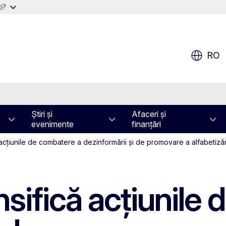
i?
RO
Știri și
Afaceri și
evenimente
finanțări
 acțiunile de combatere a dezinformării și de promovare a alfabetizării 
nsifică acțiunile