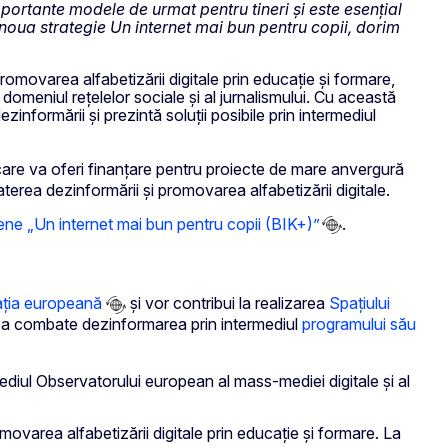
mportante modele de urmat pentru tineri și este esențial
in noua strategie Un internet mai bun pentru copii, dorim
omovarea alfabetizării digitale prin educație și formare,
domeniul rețelelor sociale și al jurnalismului. Cu această
informării și prezintă soluții posibile prin intermediul
care va oferi finanțare pentru proiecte de mare anvergură
erea dezinformării și promovarea alfabetizării digitale.
ene „Un internet mai bun pentru copii (BIK+)”
.
ația europeană
și vor contribui la realizarea
Spațiului
 a combate dezinformarea prin intermediul
programului său
mediul Observatorului european al mass-mediei digitale și al
movarea alfabetizării digitale prin educație și formare. La