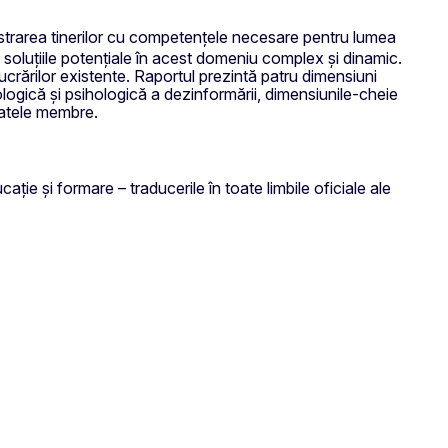
nzestrarea tinerilor cu competențele necesare pentru lumea
și soluțiile potențiale în acest domeniu complex și dinamic.
i lucrărilor existente. Raportul prezintă patru dimensiuni
nologică și psihologică a dezinformării, dimensiunile-cheie
statele membre.
ție și formare – traducerile în toate limbile oficiale ale