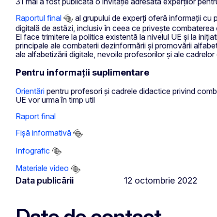
31 mai a fost publicată o invitație adresată experților pentr
Raportul final
al grupului de experți oferă informații cu 
digitală de astăzi, inclusiv în ceea ce privește combaterea d
El face trimitere la politica existentă la nivelul UE și la ini
principale ale combaterii dezinformării și promovării alfabet
ale alfabetizării digitale, nevoile profesorilor și ale cadrel
Pentru informații suplimentare
Orientări
pentru profesori și cadrele didactice privind combat
UE vor urma în timp util
Raport final
Fișă informativă
Infografic
Materiale video
Data publicării
12 octombrie 2022
Date de contact