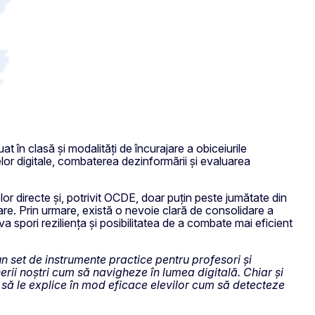
uat în clasă și modalități de încurajare a obiceiurile
or digitale, combaterea dezinformării și evaluarea
lor directe și, potrivit OCDE, doar puțin peste jumătate din
oare. Prin urmare, există o nevoie clară de consolidare a
va spori reziliența și posibilitatea de a combate mai eficient
un set de instrumente practice pentru profesori și
nerii noștri cum să navigheze în lumea digitală. Chiar și
 să le explice în mod eficace elevilor cum să detecteze