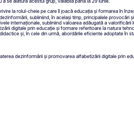
u a se alătura acestui grup, valabilă până la 29 iunie.
privire la rolul-cheie pe care îl joacă educația și formarea în î
ezinformării, subliniind, în același timp, principalele provocări 
țiativele internaționale, subliniind valoarea adăugată a valorificări
izării digitale prin educație și formare referitoare la natura teh
or didactice și, în cele din urmă, abordările eficiente adoptate în 
erea dezinformării și promovarea alfabetizării digitale prin educa