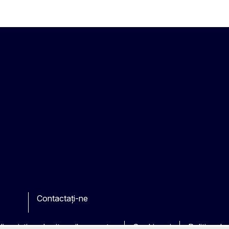
Contactați-ne
e
her
 lingvistice ale site-urilor noastre
Cookie-uri
Politica de