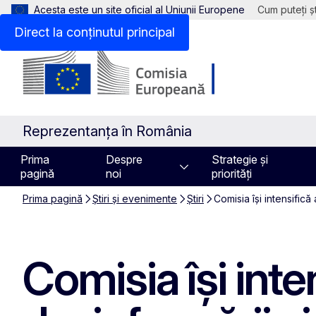
Acesta este un site oficial al Uniunii Europene
Cum puteți șt
Direct la conținutul principal
Reprezentanța în România
Prima
Despre
Strategie și
pagină
noi
priorități
Prima pagină
Știri și evenimente
Știri
Comisia își intensifică
Comisia își inte