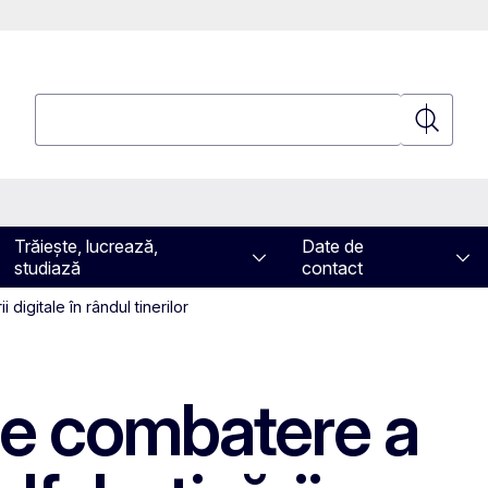
Căutați
Căutați
Trăiește, lucrează,
Date de
studiază
contact
digitale în rândul tinerilor
 de combatere a