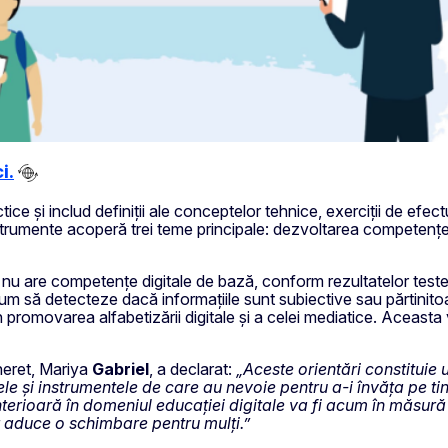
i.
ctice și includ definiții ale conceptelor tehnice, exerciții de efect
strumente acoperă trei teme principale: dezvoltarea competențel
ni nu are competențe digitale de bază, conform rezultatelor teste
 cum să detecteze dacă informațiile sunt subiective sau părtinit
în promovarea alfabetizării digitale și a celei mediatice. Aceasta 
ineret, Mariya
Gabriel
, a declarat:
„Aceste orientări constituie 
ele și instrumentele de care au nevoie pentru a-i învăța pe ti
terioară în domeniul educației digitale va fi acum în măsură
 aduce o schimbare pentru mulți.”