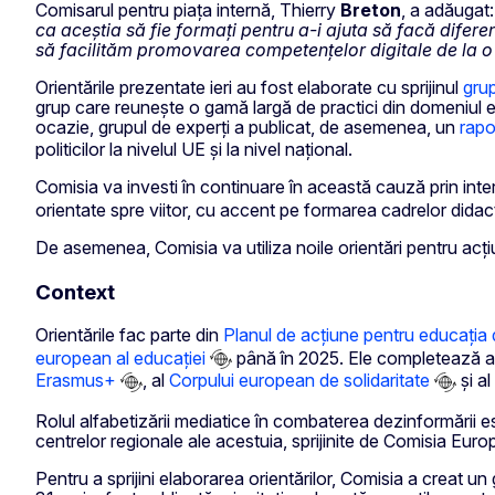
Comisarul pentru piața internă, Thierry
Breton
, a adăugat
ca aceștia să fie formați pentru a-i ajuta să facă diferen
să facilităm promovarea competențelor digitale de la o 
Orientările prezentate ieri au fost elaborate cu sprijinul
grup
grup care reunește o gamă largă de practici din domeniul edu
ocazie, grupul de experți a publicat, de asemenea, un
rapo
politicilor la nivelul UE și la nivel național.
Comisia va investi în continuare în această cauză prin int
orientate spre viitor, cu accent pe formarea cadrelor dida
De asemenea, Comisia va utiliza noile orientări pentru acțiun
Context
Orientările fac parte din
Planul de acțiune pentru educația 
european al educației
până în 2025. Ele completează ac
Erasmus+
, al
Corpului european de solidaritate
și al
Rolul alfabetizării mediatice în combaterea dezinformării es
centrelor regionale ale acestuia, sprijinite de Comisia Eur
Pentru a sprijini elaborarea orientărilor, Comisia a creat u