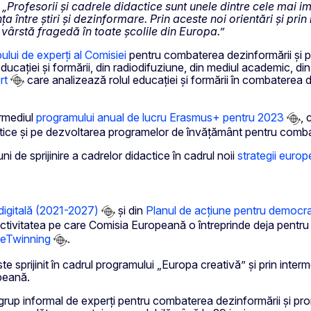
:
„Profesorii și cadrele didactice sunt unele dintre cele mai i
ța între știri și dezinformare. Prin aceste noi orientări și pr
vârstă fragedă în toate școlile din Europa.”
ului de experți al Comisiei
pentru combaterea dezinformării și pr
cației și formării, din radiodifuziune, din mediul academic, din 
rt
care analizează rolul educației și formării în combaterea dez
ermediul
programului anual de lucru Erasmus+ pentru 2023
, 
ctice și pe dezvoltarea programelor de învățământ pentru combat
i de sprijinire a cadrelor didactice în cadrul noii
strategii europ
digitală (2021-2027)
și din
Planul de acțiune pentru democr
tivitatea pe care Comisia Europeană o întreprinde deja pentru
eTwinning
.
te sprijinit în cadrul programului „Europa creativă” și prin inter
opeană.
n grup informal de experți pentru combaterea dezinformării și pro