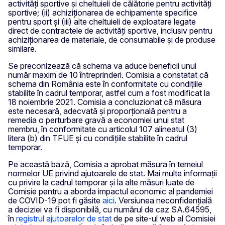
activități sportive și cheltuieli de călătorie pentru activități
sportive; (ii) achiziționarea de echipamente specifice
pentru sport și (iii) alte cheltuieli de exploatare legate
direct de contractele de activități sportive, inclusiv pentru
achiziționarea de materiale, de consumabile și de produse
similare.
Se preconizează că schema va aduce beneficii unui
număr maxim de 10 întreprinderi. Comisia a constatat că
schema din România este în conformitate cu condițiile
stabilite în cadrul temporar, astfel cum a fost modificat la
18 noiembrie 2021. Comisia a concluzionat că măsura
este necesară, adecvată și proporțională pentru a
remedia o perturbare gravă a economiei unui stat
membru, în conformitate cu articolul 107 alineatul (3)
litera (b) din TFUE și cu condițiile stabilite în cadrul
temporar.
Pe această bază, Comisia a aprobat măsura în temeiul
normelor UE privind ajutoarele de stat. Mai multe informații
cu privire la cadrul temporar și la alte măsuri luate de
Comisie pentru a aborda impactul economic al pandemiei
de COVID-19 pot fi găsite
aici
. Versiunea neconfidențială
a deciziei va fi disponibilă, cu numărul de caz SA.64595,
în
registrul ajutoarelor de stat
de pe site-ul web al Comisiei