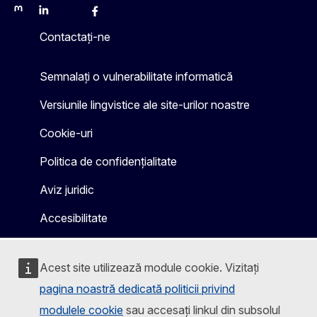
Mastodon
LinkedIn
Bluesky
Facebook
Youtube
Other
Contactați-ne
Semnalați o vulnerabilitate informatică
Versiunile lingvistice ale site-urilor noastre
Cookie-uri
Politica de confidențialitate
Aviz juridic
Accesibilitate
Acest site utilizează module cookie. Vizitați
pagina noastră dedicată politicii privind
modulele cookie
sau accesați linkul din subsolul