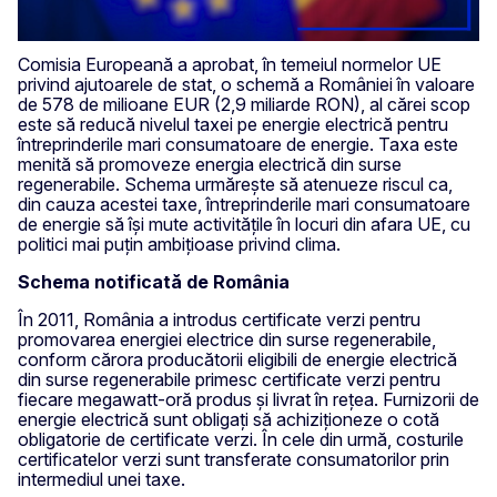
Comisia Europeană a aprobat, în temeiul normelor UE
privind ajutoarele de stat, o schemă a României în valoare
de 578 de milioane EUR (2,9 miliarde RON), al cărei scop
este să reducă nivelul taxei pe energie electrică pentru
întreprinderile mari consumatoare de energie. Taxa este
menită să promoveze energia electrică din surse
regenerabile. Schema urmărește să atenueze riscul ca,
din cauza acestei taxe, întreprinderile mari consumatoare
de energie să își mute activitățile în locuri din afara UE, cu
politici mai puțin ambițioase privind clima.
Schema notificată de România
În 2011, România a introdus certificate verzi pentru
promovarea energiei electrice din surse regenerabile,
conform cărora producătorii eligibili de energie electrică
din surse regenerabile primesc certificate verzi pentru
fiecare megawatt-oră produs și livrat în rețea. Furnizorii de
energie electrică sunt obligați să achiziționeze o cotă
obligatorie de certificate verzi. În cele din urmă, costurile
certificatelor verzi sunt transferate consumatorilor prin
intermediul unei taxe.