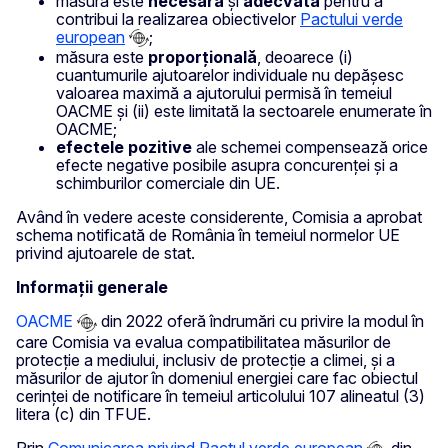
măsura este
necesară
și
adecvată
pentru a
contribui la realizarea obiectivelor
Pactului verde
european
;
măsura este
proporțională
, deoarece (i)
cuantumurile ajutoarelor individuale nu depășesc
valoarea maximă a ajutorului permisă în temeiul
OACME și (ii) este limitată la sectoarele enumerate în
OACME;
efectele pozitive
ale schemei compensează orice
efecte negative posibile asupra concurenței și a
schimburilor comerciale din UE.
Având în vedere aceste considerente, Comisia a aprobat
schema notificată de România în temeiul normelor UE
privind ajutoarele de stat.
Informații generale
OACME
din 2022 oferă îndrumări cu privire la modul în
care Comisia va evalua compatibilitatea măsurilor de
protecție a mediului, inclusiv de protecție a climei, și a
măsurilor de ajutor în domeniul energiei care fac obiectul
cerinței de notificare în temeiul articolului 107 alineatul (3)
litera (c) din TFUE.