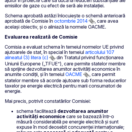
ajutor în proiecte care să ducă la reduceri substanțiale ale
emisiilor de gaze cu efect de seră ale instalației.
Schema aprobată astăzi înlocuiește o schemă anterioară
aprobată de Comisie în
octombrie 2014
, care avea
același obiectiv, și o aliniază la normele OACME.
Evaluarea realizată de Comisie
Comisia a evaluat schema în temeiul normelor UE privind
ajutoarele de stat, în special în temeiul
articolului 107
alineatul (3) litera (c)
din Tratatul privind funcționarea
Uniunii Europene („TFUE”), care permite statelor membre
să sprijine dezvoltarea anumitor activități economice în
anumite condiții, și în temeiul
OACME
, care permit
statelor membre să acorde ajutoare sub forma reducerilor
taxelor pe energie electrică pentru marii consumatori de
energie.
Mai precis, potrivit constatărilor Comisiei:
schema facilitează
dezvoltarea anumitor
activități economice
care se bazează într-o
măsură considerabilă pe energie electrică și sunt
expuse în mod deosebit concurenței internaționale;