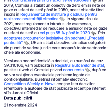
Prin
Comunicarea privind Pactul verde european
din
2019, Comisia a stabilit un obiectiv de zero emisii nete de
gaze cu efect de seră până în 2050, acest obiectiv fiind
înscris în
Regulamentul de instituire a cadrului pentru
realizarea neutralității climatice
. În vigoare din iulie
2021, acest regulament a introdus, de asemenea,
obiectivul intermediar de reducere a emisiilor nete de gaze
cu efect de seră cu
cel puțin 55 % până în 2030
. Prin
adoptarea propunerilor legislative din pachetul „Pregătiți
pentru 55”
, UE a instituit obiective climatice obligatorii
din punct de vedere juridic care acoperă toate sectoarele-
cheie ale economiei.
Versiunea neconfidențială a deciziei, cu numărul de caz
SA.110166, va fi publicată în
Registrul ajutoarelor de stat
,
pe site-ul web al Comisiei privind
concurența
, după ce
se vor soluționa eventualele probleme legate de
confidențialitate. Buletinul informativ electronic
Competition Weekly e-News
conține lista deciziilor
referitoare la ajutoare de stat publicate recent pe internet
și în Jurnalul Oficial.
Data publicării
21 noiembrie 2024