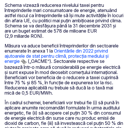
Schema vizează reducerea nivelului taxei pentru
întreprinderile mari consumatoare de energie, atenuând
astfel riscul ca întreprinderile să își mute activitățile în locuri
din afara UE, cu politici mai puțin ambițioase privind clima.
Schema se va desfășura până la 31 decembrie 2031 și
are un buget estimat de 578 de milioane EUR
(2,9 miliarde RON).
Măsura va aduce beneficii întreprinderilor din sectoarele
enumerate în anexa 1 la
Orientările din 2022 privind
ajutoarele de stat pentru climă, protecția mediului și
energie
(„OACME”). Sectoarele respective se
bazează într-o măsură considerabilă pe energie electrică
și sunt expuse în mod deosebit comerțului internațional.
Beneficiarii vor beneficia de o reducere a taxei cuprinsă
între 75 % și 85 %, în funcție de expunerea lor la risc.
Reducerea aplicabilă nu trebuie să ducă la o taxă mai
mică de 0,5 EUR/MWh.
În cadrul schemei, beneficiarii vor trebui fie (i) să pună în
aplicare anumite recomandări formulate în urma auditului
energetic, fie (ii) să acopere cel puțin 30 % din consumul
de energie electrică din surse care nu produc emisii de
dioxid de carbon, fie (iii) să investească cel puțin 50 % din