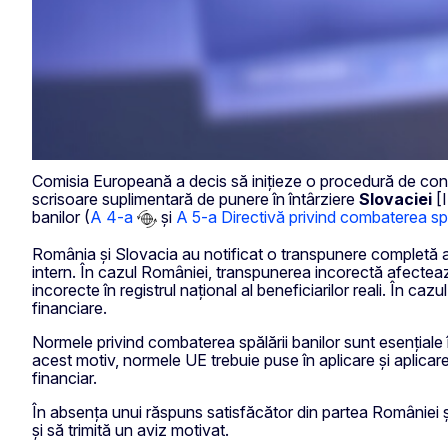
Comisia Europeană a decis să inițieze o procedură de constata
scrisoare suplimentară de punere în întârziere
Slovaciei
[I
banilor (
A 4-a
și
A 5-a Directivă privind combaterea spă
România și Slovacia au notificat o transpunere completă a d
intern. În cazul României, transpunerea incorectă afecteaz
incorecte în registrul național al beneficiarilor reali. În caz
financiare.
Normele privind combaterea spălării banilor sunt esențiale î
acest motiv, normele UE trebuie puse în aplicare și aplicar
financiar.
În absența unui răspuns satisfăcător din partea României și
și să trimită un aviz motivat.