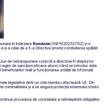
punere în întârziere
României
[INFR(2023)2152] și o
și a celei de a 5-a Directive privind combaterea spălării
uri de netranspunere corectă a directivei în dreptul lor
i regim de sancțiuni eficace atunci când se introduc date
beneficiarilor reali și funcționarea unității de informații
acunele legislative dintr-un stat membru afectează UE. Din
 criminalitatea și a se asigura protecția sistemului nostru
tinue procedura de constatare a neîndeplinirii obligațiilor