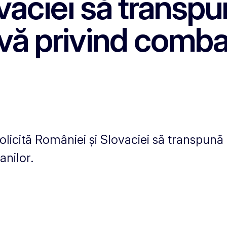
vaciei să transp
ivă privind comba
olicită României și Slovaciei să transpună
anilor.