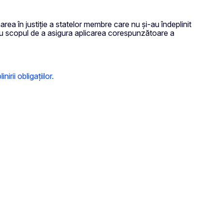
rea în justiție a statelor membre care nu și-au îndeplinit
E, au scopul de a asigura aplicarea corespunzătoare a
irii obligațiilor.