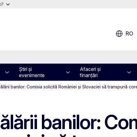
i?
RO
Știri și
Afaceri și
evenimente
finanțări
ării banilor: Comisia solicită României și Slovaciei să transpună cor
ării banilor: Com