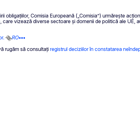
irii obligațiilor, Comisia Europeană („Comisia”) urmărește acționa
cizii, care vizează diverse sectoare și domenii de politică ale U
or.
RO
•••
, vă rugăm să consultați
registrul deciziilor în constatarea neîndeplin