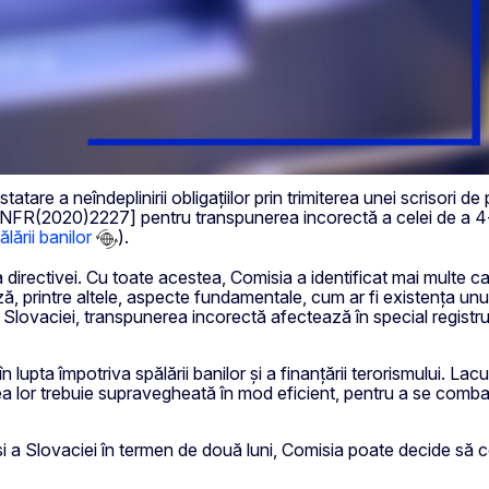
re a neîndeplinirii obligațiilor prin trimiterea unei scrisori de 
NFR(2020)2227] pentru transpunerea incorectă a celei de a 4-a 
lării banilor
).
irectivei. Cu toate acestea, Comisia a identificat mai multe caz
ă, printre altele, aspecte fundamentale, cum ar fi existența unu
ul Slovaciei, transpunerea incorectă afectează în special registrul 
n lupta împotriva spălării banilor și a finanțării terorismului. L
ea lor trebuie supravegheată în mod eficient, pentru a se combate
 a Slovaciei în termen de două luni, Comisia poate decide să con