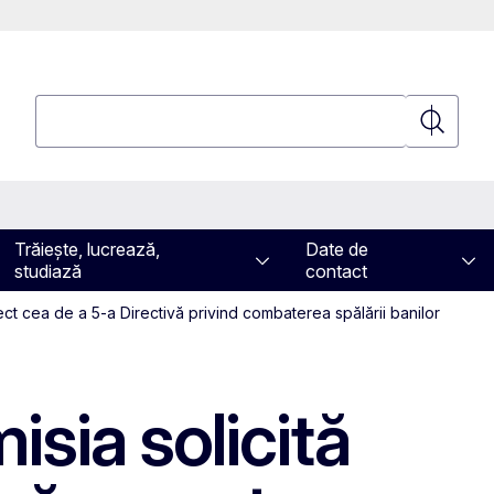
Căutați
Căutați
Trăiește, lucrează,
Date de
studiază
contact
ect cea de a 5-a Directivă privind combaterea spălării banilor
isia solicită