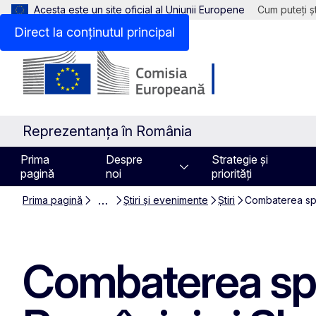
Acesta este un site oficial al Uniunii Europene
Cum puteți șt
Direct la conținutul principal
Reprezentanța în România
Prima
Despre
Strategie și
pagină
noi
priorități
…
Prima pagină
Știri și evenimente
Știri
Combaterea spăl
Combaterea spăl