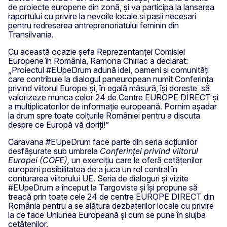
de proiecte europene din zonă, şi va participa la lansarea
raportului cu privire la nevoile locale și pașii necesari
pentru redresarea antreprenoriatului feminin din
Transilvania.
Cu această ocazie şefa Reprezentanței Comisiei
Europene în România, Ramona Chiriac a declarat:
„Proiectul #EUpeDrum adună idei, oameni şi comunităţi
care contribuie la dialogul paneuropean numit Conferinţa
privind viitorul Europei şi, în egală măsură, îşi doreşte să
valorizeze munca celor 24 de Centre EUROPE DIRECT şi
a multiplicatorilor de informaţie europeană. Pornim aşadar
la drum spre toate colţurile României pentru a discuta
despre ce Europă vă doriţi!”
Caravana #EUpeDrum face parte din seria acţiunilor
desfăşurate sub umbrela
Conferinței privind viitorul
Europei (COFE),
un exercițiu care le oferă cetățenilor
europeni posibilitatea de a juca un rol central în
conturarea viitorului UE. Seria de dialoguri și vizite
#EUpeDrum a început la Targoviste şi îşi propune să
treacă prin toate cele 24 de centre EUROPE DIRECT din
România pentru a se alătura dezbaterilor locale cu privire
la ce face Uniunea Europeană și cum se pune în slujba
cetățenilor.