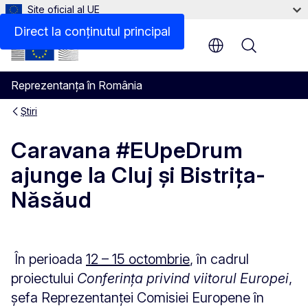
Site oficial al UE
Direct la conținutul principal
Menu
Reprezentanța în România
Știri
Caravana #EUpeDrum
ajunge la Cluj şi Bistrița-
Năsăud
În perioada
12 – 15 octombrie
, în cadrul
proiectului
Conferința privind viitorul Europei
,
şefa Reprezentanței Comisiei Europene în