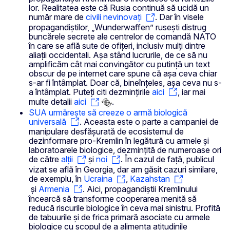
lor. Realitatea este că Rusia continuă să ucidă un
număr mare de
civili nevinovați
. Dar în visele
propagandiștilor, „Wunderwaffen” rusești distrug
buncărele secrete ale centrelor de comandă NATO
în care se află sute de ofițeri, inclusiv mulți dintre
aliații occidentali. Așa stând lucrurile, de ce să nu
amplificăm cât mai convingător cu putință un text
obscur de pe internet care spune că așa ceva chiar
s-ar fi întâmplat. Doar că, bineînțeles, așa ceva nu s-
a întâmplat. Puteți citi dezmințirile
aici
, iar mai
multe detalii
aici
.
SUA urmărește să creeze o armă biologică
universală
. Aceasta este o parte a campaniei de
manipulare desfășurată de ecosistemul de
dezinformare pro-Kremlin în legătură cu armele și
laboratoarele biologice, dezmințită de numeroase ori
de către
alții
și
noi
. În cazul de față, publicul
vizat se află în Georgia, dar am găsit cazuri similare,
de exemplu, în
Ucraina
,
Kazahstan
și
Armenia
. Aici, propagandiștii Kremlinului
încearcă să transforme cooperarea menită să
reducă riscurile biologice în ceva mai sinistru. Profită
de tabuurile și de frica primară asociate cu armele
biologice cu scopul de a alimenta atitudinile