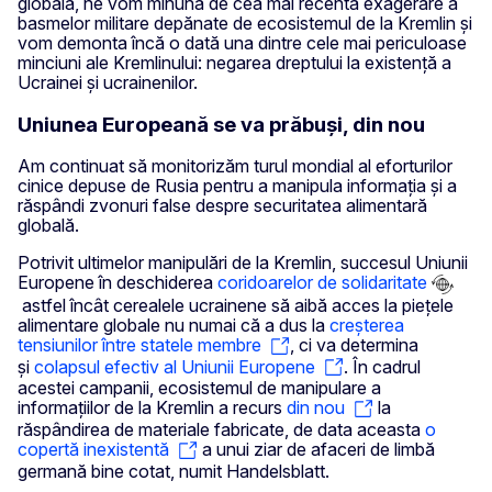
globală, ne vom minuna de cea mai recentă exagerare a
basmelor militare depănate de ecosistemul de la Kremlin și
vom demonta încă o dată una dintre cele mai periculoase
minciuni ale Kremlinului: negarea dreptului la existență a
Ucrainei și ucrainenilor.
Uniunea Europeană se va prăbuși, din nou
Am continuat să monitorizăm turul mondial al eforturilor
cinice depuse de Rusia pentru a manipula informația și a
răspândi zvonuri false despre securitatea alimentară
globală.
Potrivit ultimelor manipulări de la Kremlin, succesul Uniunii
Europene în deschiderea
coridoarelor de solidaritate
astfel încât cerealele ucrainene să aibă acces la piețele
alimentare globale nu numai că a dus la
creșterea
tensiunilor între statele membre
, ci va determina
și
colapsul efectiv al Uniunii Europene
. În cadrul
acestei campanii, ecosistemul de manipulare a
informațiilor de la Kremlin a recurs
din nou
la
răspândirea de materiale fabricate, de data aceasta
o
copertă inexistentă
a unui ziar de afaceri de limbă
germană bine cotat, numit Handelsblatt.