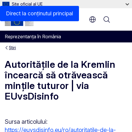
Site oficial al UE
Direct la conținutul principal
Menu
Reprezentanța în România
Știri
Autoritățile de la Kremlin
încearcă să otrăvească
mințile tuturor | via
EUvsDisinfo
Sursa articolului:
https://euvsdisinfo.eu/ro/autoritatile-de-la-