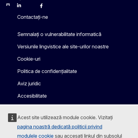
Mastodon
LinkedIn
Bluesky
Facebook
Youtube
Other
Contactați-ne
Semnalați o vulnerabilitate informatică
Versiunile lingvistice ale site-urilor noastre
Cookie-uri
Politica de confidențialitate
Aviz juridic
Accesibilitate
Acest site utilizează module cookie. Vizitați
pagina noastră dedicată politicii privind
modulele cookie
sau accesați linkul din subsolul