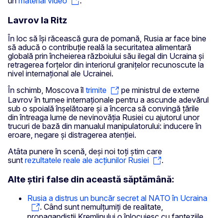
un
material video
.
Lavrov la Ritz
În loc să își răcească gura de pomană, Rusia ar face bine
să aducă o contribuție reală la securitatea alimentară
globală prin încheierea războiului său ilegal din Ucraina și
retragerea forțelor din interiorul granițelor recunoscute la
nivel internațional ale Ucrainei.
În schimb, Moscova îl
trimite
pe ministrul de externe
Lavrov în turnee internaționale pentru a ascunde adevărul
sub o spoială înșelătoare și a încerca să convingă țările
din întreaga lume de nevinovăția Rusiei cu ajutorul unor
trucuri de bază din manualul manipulatorului: inducere în
eroare, negare și distragerea atenției.
Atâta punere în scenă, deși noi toți știm care
sunt
rezultatele reale ale acțiunilor Rusiei
.
Alte știri false din această săptămână:
Rusia a distrus un buncăr secret al NATO în Ucraina
. Când sunt nemulțumiți de realitate,
propagandiștii Kremlinului o înlocuiesc cu fanteziile