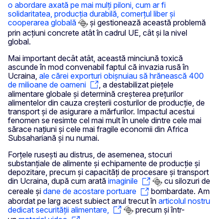
o abordare axată pe mai mulți piloni, cum ar fi
solidaritatea, producția durabilă, comerțul liber și
cooperarea globală
și gestionează această problemă
prin acțiuni concrete atât în cadrul UE, cât și la nivel
global.
Mai important decât atât, această minciună toxică
ascunde în mod convenabil faptul că invazia rusă în
Ucraina,
ale cărei exporturi obișnuiau să hrănească 400
de milioane de oameni
, a destabilizat piețele
alimentare globale și determină creșterea prețurilor
alimentelor din cauza creșterii costurilor de producție, de
transport și de asigurare a mărfurilor. Impactul acestui
fenomen se resimte cel mai mult în unele dintre cele mai
sărace națiuni și cele mai fragile economii din Africa
Subsahariană și nu numai.
Forțele rusești au distrus, de asemenea, stocuri
substanțiale de alimente și echipamente de producție și
depozitare, precum și capacități de procesare și transport
din Ucraina, după cum arată
imaginile
cu silozuri de
cereale și
dane de acostare portuare
bombardate. Am
abordat pe larg acest subiect anul trecut în
articolul nostru
dedicat securității alimentare,
precum și într-