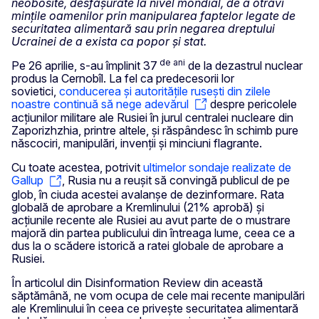
neobosite, desfășurate la nivel mondial, de a otrăvi
mințile oamenilor prin manipularea faptelor legate de
securitatea alimentară sau prin negarea dreptului
Ucrainei de a exista ca popor și stat.
de ani
Pe 26 aprilie, s-au împlinit 37
de la dezastrul nuclear
produs la Cernobîl. La fel ca predecesorii lor
sovietici,
conducerea și autoritățile rusești din zilele
noastre continuă să nege adevărul
despre pericolele
acțiunilor militare ale Rusiei în jurul centralei nucleare din
Zaporizhzhia, printre altele, și răspândesc în schimb pure
născociri, manipulări, invenții și minciuni flagrante.
Cu toate acestea, potrivit
ultimelor sondaje realizate de
Gallup
, Rusia nu a reușit să convingă publicul de pe
glob, în ciuda acestei avalanșe de dezinformare. Rata
globală de aprobare a Kremlinului (21% aprobă) și
acțiunile recente ale Rusiei au avut parte de o mustrare
majoră din partea publicului din întreaga lume, ceea ce a
dus la o scădere istorică a ratei globale de aprobare a
Rusiei.
În articolul din Disinformation Review din această
săptămână, ne vom ocupa de cele mai recente manipulări
ale Kremlinului în ceea ce privește securitatea alimentară