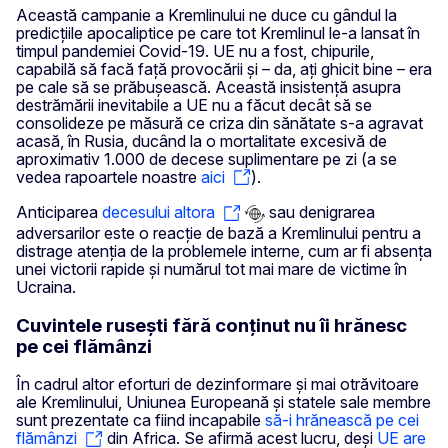
Această campanie a Kremlinului ne duce cu gândul la
predicțiile apocaliptice pe care tot Kremlinul le-a lansat în
timpul pandemiei Covid-19. UE nu a fost, chipurile,
capabilă să facă față provocării și – da, ați ghicit bine – era
pe cale să se prăbușească. Această insistență asupra
destrămării inevitabile a UE nu a făcut decât să se
consolideze pe măsură ce criza din sănătate s-a agravat
acasă, în Rusia, ducând la o mortalitate excesivă de
aproximativ 1.000 de decese suplimentare pe zi (a se
vedea rapoartele noastre
aici
).
Anticiparea
decesului altora
sau denigrarea
adversarilor este o reacție de bază a Kremlinului pentru a
distrage atenția de la problemele interne, cum ar fi absența
unei victorii rapide și numărul tot mai mare de victime în
Ucraina.
Cuvintele rusești fără conținut nu îi hrănesc
pe cei flămânzi
În cadrul altor eforturi de dezinformare și mai otrăvitoare
ale Kremlinului, Uniunea Europeană și statele sale membre
sunt prezentate ca fiind incapabile
să-i hrănească pe cei
flămânzi
din Africa. Se afirmă acest lucru, deși
UE are