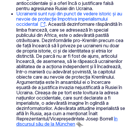
antioccidentale și a oferi încă o justificare falsă
pentru agresiunea Rusiei din Ucraina.
Ucrainenii sunt ruși din punct de vedere istoric și au
nevoie de protecție împotriva imperialismului
occidental
. Această dezinformare răspândită în
limba franceză, care se adresează în special
publicului din Africa, este o adevărată pastilă
otrăvitoare. Dezinformările pro-Kremlin precum cea
de față încearcă să îi priveze pe ucraineni nu doar
de propria istorie, ci și de identitatea și etnia lor
distinctă. De parcă nu ar fi fost de ajuns, articolul
încearcă, de asemenea, să le răpească ucrainenilor
abilitatea de a acționa independent și îi încadrează,
într-o manieră cu adevărat șovinistă, la capitolul
obiecte care au nevoie de protecția Kremlinului.
Argumentația este în ansamblul ei o încercare
eșuată de a justifica invazia nejustificată a Rusiei în
Ucraina. Cireașa de pe tort este lovitura la adresa
națiunilor occidentale, care sunt declarate a fi
imperialiste, o adevărată imagine în oglindă a
dezinformatorilor. Adevărata atitudine imperialistă se
află în Rusia, așa cum a menționat Înalt
Reprezentantul/Vicepreședintele Josep Borrell
în
discursul său de la München
.