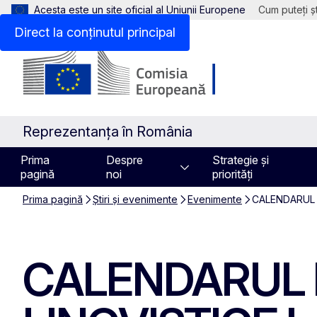
Acesta este un site oficial al Uniunii Europene
Cum puteți șt
Direct la conținutul principal
Reprezentanța în România
Prima
Despre
Strategie și
pagină
noi
priorități
Prima pagină
Știri și evenimente
Evenimente
CALENDARUL 
CALENDARUL 