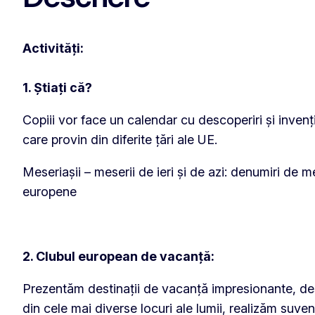
Activități:
1. Știați că?
Copiii vor face un calendar cu descoperiri și invenț
care provin din diferite țări ale UE.
Meseriașii – meserii de ieri și de azi: denumiri de mes
europene
2. Clubul european de vacanță:
Prezentăm destinații de vacanță impresionante, desco
din cele mai diverse locuri ale lumii, realizăm suven