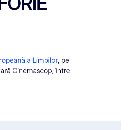
EFORIE
ropeană a Limbilor
, pe
e vară Cinemascop, între