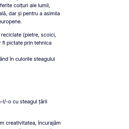
erite colțuri ale lumii,
ă, dar și pentru a asimila
 europene.
reciclate (pietre, scoici,
fi pictate prin tehnica
tând în culorile steagului
l/-o cu steagul țării
ăm creativitatea, încurajăm