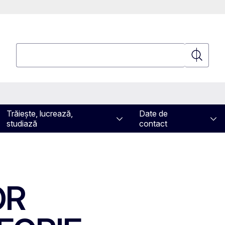
Căutați
Căutați
Trăiește, lucrează,
Date de
studiază
contact
OR