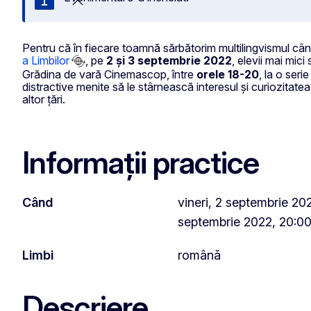
Închideți
Pentru că în fiecare toamnă sărbătorim multilingvismul câ
a Limbilor
, pe
2 și 3 septembrie 2022
, elevii mai mici
Grădina de vară Cinemascop, între
orele 18-20
, la o seri
distractive menite să le stârnească interesul și curiozitatea f
altor țări.
Informații practice
Când
vineri, 2 septembrie 20
septembrie 2022, 20:0
Limbi
română
Descriere