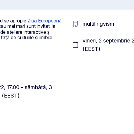
nd se apropie
Ziua Europeană
multilingvism
 sau mai mari sunt invitați la
e de ateliere interactive și
ață de culturile și limbile
vineri, 2 septembrie
(EEST)
22, 17:00 - sâmbătă, 3
0 (EEST)