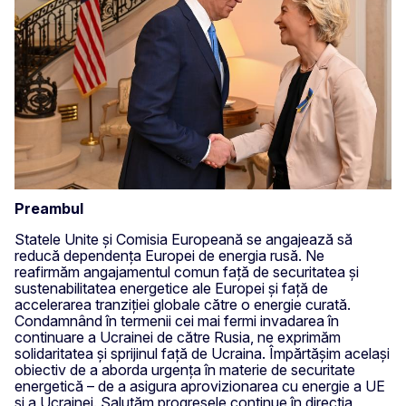
Preambul
Statele Unite și Comisia Europeană se angajează să
reducă dependența Europei de energia rusă. Ne
reafirmăm angajamentul comun față de securitatea și
sustenabilitatea energetice ale Europei și față de
accelerarea tranziției globale către o energie curată.
Condamnând în termenii cei mai fermi invadarea în
continuare a Ucrainei de către Rusia, ne exprimăm
solidaritatea și sprijinul față de Ucraina. Împărtășim același
obiectiv de a aborda urgența în materie de securitate
energetică – de a asigura aprovizionarea cu energie a UE
și a Ucrainei. Salutăm progresele continue în direcția