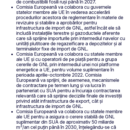
de combustibilii fosili ruși până în 2027.
Comisia Europeană va colabora cu guvernele
statelor membre ale UE în vederea accelerării
procedurilor acestora de reglementare în materie de
revizuire și stabilire a aprobărilor pentru
infrastructura de import de GNL, astfel încât ele să
includă instalațiile terestre și gazoductele aferente
care să sprijine importurile prin intermediul navelor cu
unități plutitoare de regazeificare a depozitelor și al
terminalelor fixe de import de GNL.
Comisia Europeană va colabora cu statele membre
ale UE și cu operatorii de pe piață pentru a grupa
cererile de GNL prin intermediul unei noi platforme
energetice a UE, pentru volume suplimentare în
perioada aprilie-octombrie 2022. Comisia
Europeană va sprijini, de asemenea, mecanismele
de contractare pe termen lung și va lucra în
parteneriat cu SUA pentru a încuraja contractarea
relevantă care să sprijine deciziile finale de investiții
privind atât infrastructura de export, cât și
infrastructura de import de GNL.
Comisia Europeană va colabora cu statele membre
ale UE pentru a asigura o cerere stabilă de GNL
suplimentar din SUA de aproximativ 50 miliarde
3
m
/an cel puțin până în 2030, înțelegându-se că