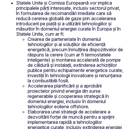
Statele Unite și Comisia Europeană vor implica
principalele părți interesate, inclusiv sectorul privat,
în formularea de recomandări imediate care să
reducă cererea globală de gaze prin accelerarea
introducerii pe piață și a utilizării tehnologiilor și
măsurilor în domeniul energiei curate în Europa și în
Statele Unite, cum ar fi:
Crearea de parteneriate în domeniul
tehnologiilor și al soluțiilor de eficiență
energetică, precum înmulțirea dispozitivelor de
răspuns la cerere (cum ar fi termostatele
inteligente) și montarea accelerată de pompe
de căldură și instalații, extinderea achizițiilor
publice pentru echipamente energetice curate,
investiții în tehnologii inovatoare și renunțarea
la combustibilii fosili.
Accelerarea planificării și a aprobării
proiectelor privind energia din surse
regenerabile și cooperarea strategică în
domeniul energiei, inclusiv în domeniul
tehnologiilor eoliene offshore.
Elaborarea unei strategii de accelerare a
dezvoltării forței de muncă pentru a sprijini
implementarea rapidă a tehnologiilor
energetice curate, inclusiv extinderea energiei