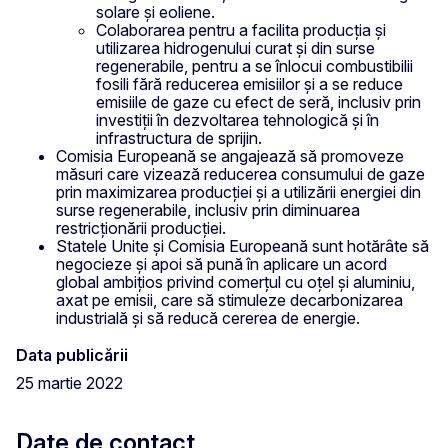
solare și eoliene.
Colaborarea pentru a facilita producția și
utilizarea hidrogenului curat și din surse
regenerabile, pentru a se înlocui combustibilii
fosili fără reducerea emisiilor și a se reduce
emisiile de gaze cu efect de seră, inclusiv prin
investiții în dezvoltarea tehnologică și în
infrastructura de sprijin.
Comisia Europeană se angajează să promoveze
măsuri care vizează reducerea consumului de gaze
prin maximizarea producției și a utilizării energiei din
surse regenerabile, inclusiv prin diminuarea
restricționării producției.
Statele Unite și Comisia Europeană sunt hotărâte să
negocieze și apoi să pună în aplicare un acord
global ambițios privind comerțul cu oțel și aluminiu,
axat pe emisii, care să stimuleze decarbonizarea
industrială și să reducă cererea de energie.
Data publicării
25 martie 2022
Date de contact