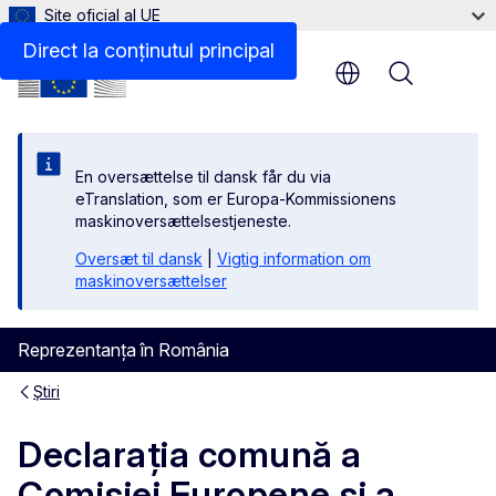
Site oficial al UE
Direct la conținutul principal
Menu
En oversættelse til dansk får du via
eTranslation, som er Europa-Kommissionens
maskinoversættelsestjeneste.
Oversæt til dansk
|
Vigtig information om
maskinoversættelser
Reprezentanța în România
Știri
Declarația comună a
Comisiei Europene și a