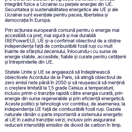
integrării fizice a Ucrainei cu piețele energiei din UE.
Securitatea și sustenabilitatea energetice ale UE și ale
Ucrainei sunt esențiale pentru pacea, libertatea și
democrația în Europa.
Prin acțiunea europeană comună pentru o energie mai
accesibilă ca preț, mai sigură și mai durabilă
(REPowerEU), UE și-a confirmat obiectivul de a obține
independența față de combustibilii fosili ruși cu mult
înainte de sfârșitul deceniului, înlocuindu-i cu surse de
energie stabile, accesibile, fiabile și curate pentru cetățenii
și întreprinderile din UE.
Statele Unite și UE se angajează să îndeplinească
obiectivele Acordului de la Paris, să atingă obiectivul de
zero emisii nete până în 2050 și să reușească să mențină
o creștere limitată la 1,5 grade Celsius a temperaturii,
inclusiv printr-o tranziție rapidă către energia curată, prin
energie din surse regenerabile și prin eficiență energetică.
Aceste politici și tehnologii vor contribui, de asemenea, la
independența UE față de combustibilii fosili ruși. Gazele
naturale rămân o parte importantă a sistemului energetic
al UE în cadrul tranziției verzi, inclusiv prin asigurarea
reducerii intensității emisiilor de dioxid de carbon în timp.