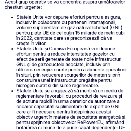
Acest grup operativ se va concentra asupra următoarelor
chestiuni urgente:
Statele Unite vor depune eforturi pentru a asigura,
inclusiv în colaborare cu partenerii internaționali,
volume suplimentare de gaz natural lichefiat (GNL)
pentru piața UE de cel puțin 15 miliarde de metri cubi
în 2022, cantitate care se preconizează că va
crește în viitor.
Statele Unite și Comisia Europeană vor depune
eforturi pentru a reduce intensitatea gazelor cu
efect de seră generate de toate noile infrastructuri
GNL și de gazoductele asociate, inclusiv prin
utilizarea energiei curate pentru a alimenta operațiuni
în situri, prin reducerea scurgerilor de metan și prin
construirea unei infrastructuri pregătite pentru
hidrogen curat și din surse regenerabile.
Statele Unite se angajează să mențină un mediu de
reglementare favorabil, cu proceduri de revizuire și
de acțiune rapidă în urma cererilor de autorizare a
oricăror capacități suplimentare de export de GNL
care ar fi necesare pentru îndeplinirea acestui
obiectiv urgent în materie de securitate energetică și
pentru sprijinirea obiectivelor RePowerEU, afirmând
hotărârea comună de a pune capăt dependenței UE