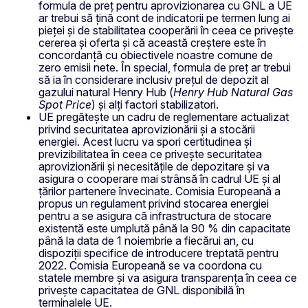
formula de preț pentru aprovizionarea cu GNL a UE
ar trebui să țină cont de indicatorii pe termen lung ai
pieței și de stabilitatea cooperării în ceea ce privește
cererea și oferta și că această creștere este în
concordanță cu obiectivele noastre comune de
zero emisii nete. În special, formula de preț ar trebui
să ia în considerare inclusiv prețul de depozit al
gazului natural Henry Hub (
Henry Hub Natural Gas
Spot Price
) și alți factori stabilizatori.
UE pregătește un cadru de reglementare actualizat
privind securitatea aprovizionării și a stocării
energiei. Acest lucru va spori certitudinea și
previzibilitatea în ceea ce privește securitatea
aprovizionării și necesitățile de depozitare și va
asigura o cooperare mai strânsă în cadrul UE și al
țărilor partenere învecinate. Comisia Europeană a
propus un regulament privind stocarea energiei
pentru a se asigura că infrastructura de stocare
existentă este umplută până la 90 % din capacitate
până la data de 1 noiembrie a fiecărui an, cu
dispoziții specifice de introducere treptată pentru
2022. Comisia Europeană se va coordona cu
statele membre și va asigura transparența în ceea ce
privește capacitatea de GNL disponibilă în
terminalele UE.