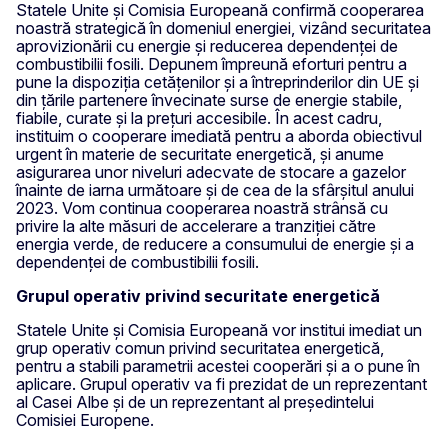
Statele Unite și Comisia Europeană confirmă cooperarea
noastră strategică în domeniul energiei, vizând securitatea
aprovizionării cu energie și reducerea dependenței de
combustibilii fosili. Depunem împreună eforturi pentru a
pune la dispoziția cetățenilor și a întreprinderilor din UE și
din țările partenere învecinate surse de energie stabile,
fiabile, curate și la prețuri accesibile. În acest cadru,
instituim o cooperare imediată pentru a aborda obiectivul
urgent în materie de securitate energetică, și anume
asigurarea unor niveluri adecvate de stocare a gazelor
înainte de iarna următoare și de cea de la sfârșitul anului
2023. Vom continua cooperarea noastră strânsă cu
privire la alte măsuri de accelerare a tranziției către
energia verde, de reducere a consumului de energie și a
dependenței de combustibilii fosili.
Grupul operativ privind securitate energetică
Statele Unite și Comisia Europeană vor institui imediat un
grup operativ comun privind securitatea energetică,
pentru a stabili parametrii acestei cooperări și a o pune în
aplicare. Grupul operativ va fi prezidat de un reprezentant
al Casei Albe și de un reprezentant al președintelui
Comisiei Europene.