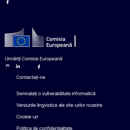
Facebook
Instagram
Twitter
YouTube
Urmăriți Comisia Europeană
Mastodon
LinkedIn
Bluesky
Facebook
Youtube
Other
Contactați-ne
Semnalați o vulnerabilitate informatică
Versiunile lingvistice ale site-urilor noastre
Cookie-uri
Politica de confidențialitate